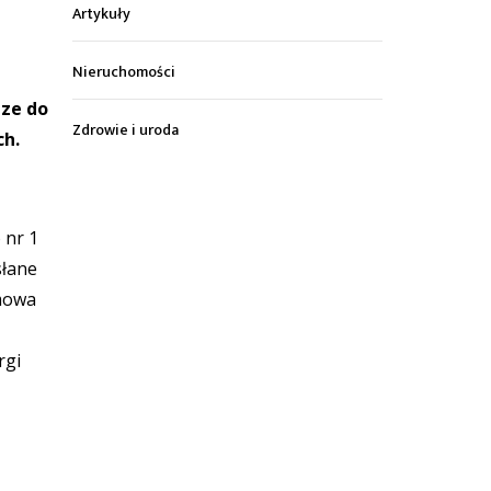
Artykuły
Nieruchomości
dze do
Zdrowie i uroda
ch.
 nr 1
słane
 mowa
rgi