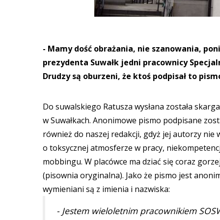
- Mamy dość obrażania, nie szanowania, poni
prezydenta Suwałk jedni pracownicy Specja
Drudzy są oburzeni, że ktoś podpisał to pismo
Do suwalskiego Ratusza wysłana została skarg
w Suwałkach. Anonimowe pismo podpisane zosta
również do naszej redakcji, gdyż jej autorzy ni
o toksycznej atmosferze w pracy, niekompetencj
mobbingu. W placówce ma dziać się coraz gorzej
(pisownia oryginalna). Jako że pismo jest ano
wymieniani są z imienia i nazwiska:
- Jestem wieloletnim pracownikiem SOS