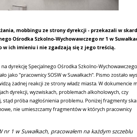
żania, mobbingu ze strony dyrekcji - przekazali w skar
lnego Ośrodka Szkolno-Wychowawczego nr 1 w Suwałka
 w ich imieniu i nie zgadzają się z jego treścią.
a na dyrekcję Specjalnego Ośrodka Szkolno-Wychowawczego
ło jako "pracownicy SOSW w Suwałkach". Pismo zostało wy
e widzą żadnej reakcji ze strony władz miasta. W dokumencie
ach dyrekcji, wyzwiskach, problemach alkoholowych, czy
, stąd próba nagłośnienia problemu. Poniżej fragmenty ska
nimowe, nie umieszczamy fragmentów w których pracownicy
W nr 1 w Suwałkach, pracowałem na każdym szczeblu