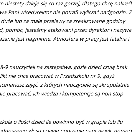
niestety dzieje się co raz gorzej, dlatego chcę nakreśl
wa Pani wicedyrektor nie potrafi wyliczać nadgodzin. Z
a duże lub za małe przelewy za zrealizowane godziny
d, pomóc, jesteśmy atakowani przez dyrektor i nazywa
żanie jest nagminne. Atmosfera w pracy jest fatalna i
8-9 nauczycieli na zastępstwa, gdzie dzieci czują brak
 Nikt nie chce pracować w Przedszkolu nr 9, gdyż
cenariusz zajęć, z których nauczyciele są skrupulatnie
e pracować, ich wiedza i kompetencje są non stop
kola o ilości dzieci ile powinno być w grupie lub ilu
noszeniu głosu i ciągłe poniżanie nauczycieli, pomoc