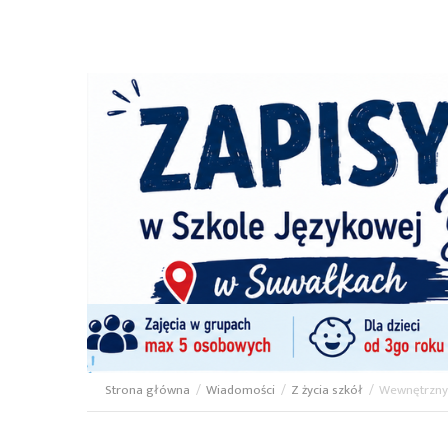
Strona główna
/
Wiadomości
/
Z życia szkół
/
Wewnętrzny
Ścieżka
nawigacyjna