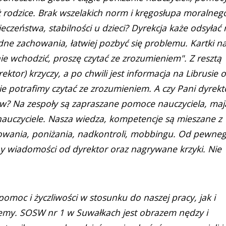
eż rodzice. Brak wszelakich norm i kręgosłupa moralneg
czeństwa, stabilności u dzieci? Dyrekcja każe odsyłać 
ne zachowania, łatwiej pozbyć się problemu. Kartki n
ie wchodzić, proszę czytać ze zrozumieniem". Z resztą
ektor) krzyczy, a po chwili jest informacja na Librusie o
ie potrafimy czytać ze zrozumieniem. A czy Pani dyrekt
iców? Na zespoły są zapraszane pomoce nauczyciela, maj
nauczyciele. Nasza wiedza, kompetencje są mieszane z
owania, poniżania, nadkontroli, mobbingu. Od pewne
ny wiadomości od dyrektor oraz nagrywane krzyki. Nie
omoc i życzliwości w stosunku do naszej pracy, jak i
my. SOSW nr 1 w Suwałkach jest obrazem nędzy i