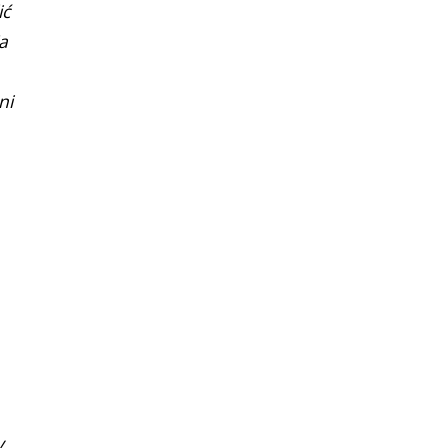
ić
a
ni
y