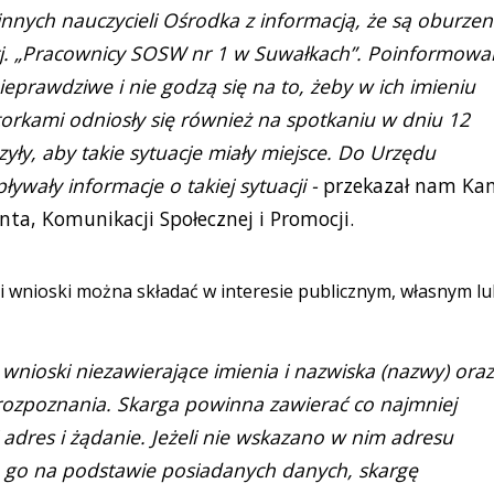
 innych nauczycieli Ośrodka z informacją, że są oburzeni
 tj. „Pracownicy SOSW nr 1 w Suwałkach”. Poinformowal
eprawdziwe i nie godzą się na to, żeby w ich imieniu
ktorkami odniosły się również na spotkaniu w dniu 12
yły, aby takie sytuacje miały miejsce. Do Urzędu
ywały informacje o takiej sytuacji -
przekazał nam Ka
nta, Komunikacji Społecznej i Promocji.
 i wnioski można składać w interesie publicznym, własnym l
wnioski niezawierające imienia i nazwiska (nazwy) oraz
rozpoznania. Skarga powinna zawierać co najmniej
 adres i żądanie. Jeżeli nie wskazano w nim adresu
a go na podstawie posiadanych danych, skargę