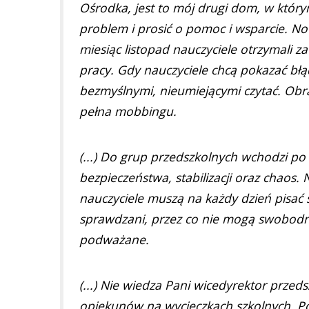
Ośrodka, jest to mój drugi dom, w którym 
problem i prosić o pomoc i wsparcie. No
miesiąc listopad nauczyciele otrzymali z
pracy. Gdy nauczyciele chcą pokazać błą
bezmyślnymi, nieumiejącymi czytać. Obra
pełna mobbingu.
(...) Do grup przedszkolnych wchodzi po 
bezpieczeństwa, stabilizacji oraz chaos.
nauczyciele muszą na każdy dzień pisać s
sprawdzani, przez co nie mogą swobodni
podważane.
(...) Nie wiedza Pani wicedyrektor przedsz
opiekunów na wycieczkach szkolnych. Pod