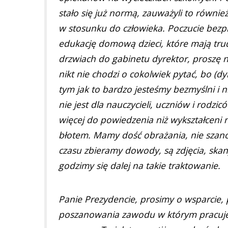
stało się już normą, zauważyli to równi
w stosunku do człowieka. Poczucie bezpie
edukację domową dzieci, które mają trud
drzwiach do gabinetu dyrektor, proszę n
nikt nie chodzi o cokolwiek pytać, bo (dyr
tym jak to bardzo jesteśmy bezmyślni i n
nie jest dla nauczycieli, uczniów i rodz
więcej do powiedzenia niż wykształceni 
błotem. Mamy dość obrażania, nie szan
czasu zbieramy dowody, są zdjęcia, ska
godzimy się dalej na takie traktowanie.
Panie Prezydencie, prosimy o wsparcie, p
poszanowania zawodu w którym pracuje