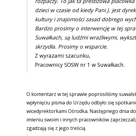
rozpaczy. To jak ta prestiżowa placówka 
dzieci w czasie od kiedy Pani J. jest dy
kultury i znajomości zasad dobrego wy
Bardzo prosimy o interwencję w tej spr
Suwałkach, są ludźmi wrażliwymi, wykszt
skrzydła. Prosimy o wsparcie.
Z wyrazami szacunku,
Pracownicy SOSW nr 1 w Suwałkach.
O komentarz w tej sprawie poprosiliśmy suwalski
wpłynięciu pisma do Urzędu odbyło się spotkani
wicedyrektorkami Ośrodka. Następnego dnia dos
imieniu swoim i innych pracowników zaprzeczali,
zgadzają się z jego treścią.