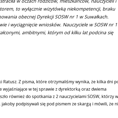
straciła w oczach rodziców, mieszkańców, nauczycieli i
rektorem, to wyłącznie wizytówką niekompetencji, braku
chowania obecnej Dyrekcji SOSW nr 1 w Suwałkach.
awie i wyciągnięcie wniosków. Nauczyciele w SOSW nr 1
ałconymi, ambitnymi, którym od kilku lat podcina się
 Ratusz. Z pisma, które otrzymaliśmy wynika, że kilka dni p
e wyjaśniające w tej sprawie z dyrektorką oraz dwiema
zło również do spotkania z 2 nauczycielami SOSW, którzy 
 jakoby podpisywali się pod pismem ze skargą i mówili, że n