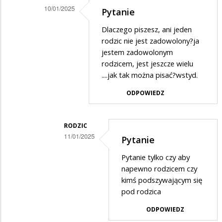
powinni
10/01/2025
Pytanie
zrobić…
Dodane
Dlaczego piszesz, ani jeden
przez
rodzic nie jest zadowolony?ja
Osa
jestem zadowolonym
rodzicem, jest jeszcze wielu
w
....jak tak można pisać?wstyd.
odpowiedzi
ODPOWIEDZ
na
Dokładnie
powinni
RODZIC
11/01/2025
zrobić…
Pytanie
Dodane
Pytanie tylko czy aby
przez
napewno rodzicem czy
?
kimś podszywającym się
pod rodzica
w
odpowiedzi
ODPOWIEDZ