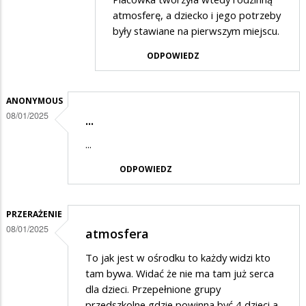
atmosferę, a dziecko i jego potrzeby
w
były stawiane na pierwszym miejscu.
odpowiedzi
ODPOWIEDZ
na
Kiedyś
było
ANONYMOUS
08/01/2025
lepiej
...
...
ODPOWIEDZ
PRZERAŻENIE
08/01/2025
atmosfera
To jak jest w ośrodku to każdy widzi kto
tam bywa. Widać że nie ma tam już serca
dla dzieci. Przepełnione grupy
przedszkolne gdzie powinna być 4 dzieci a