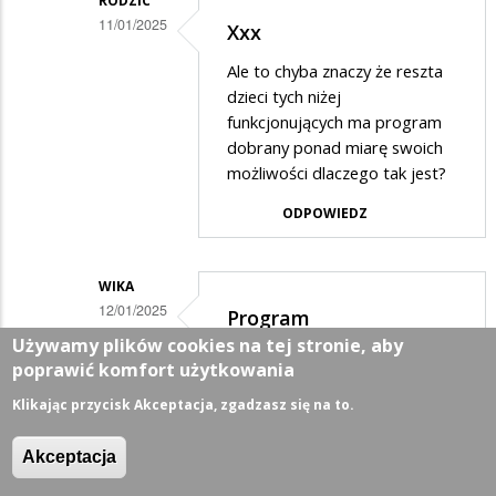
RODZIC
11/01/2025
Xxx
Dodane
Ale to chyba znaczy że reszta
przez
dzieci tych niżej
Xxx
funkcjonujących ma program
dobrany ponad miarę swoich
w
możliwości dlaczego tak jest?
odpowiedzi
ODPOWIEDZ
na
Proszę
Pani,
WIKA
12/01/2025
widać
Program
Dodane
Używamy plików cookies na tej stronie, aby
że
dostosowany...
poprawić komfort użytkowania
przez
nie
Czyli wychodzi na to że nie do
Xxx
Klikając przycisk Akceptacja, zgadzasz się na to.
ma…
każdego dziecka program jest
w
dobrze dostosowany. W
Akceptacja
przypadku dzieci z
odpowiedzi
orzeczeniem program