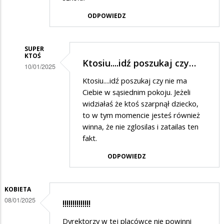
ODPOWIEDZ
SUPER
KTOŚ
Ktosiu....idź poszukaj czy…
10/01/2025
Dodane
Ktosiu....idź poszukaj czy nie ma
Ciebie w sąsiednim pokoju. Jeżeli
przez
widziałaś że ktoś szarpnął dziecko,
Ktoś
to w tym momencie jesteś również
w
winna, że nie zglosilas i zatailas ten
fakt.
odpowiedzi
na
ODPOWIEDZ
Popieram
skargę
KOBIETA
08/01/2025
!!!!!!!!!!!!!!
Dyrektorzy w tej placówce nie powinni