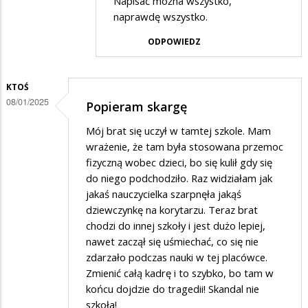
Napisać można wszystko,
przez
naprawdę wszystko.
Rodzic
ODPOWIEDZ
w
odpowiedzi
KTOŚ
na
08/01/2025
Popieram skargę
Potwierdzam
skargę
Mój brat się uczył w tamtej szkole. Mam
wrażenie, że tam była stosowana przemoc
fizyczną wobec dzieci, bo się kulił gdy się
do niego podchodziło. Raz widziałam jak
jakaś nauczycielka szarpnęła jakąś
dziewczynkę na korytarzu. Teraz brat
chodzi do innej szkoły i jest dużo lepiej,
nawet zaczął się uśmiechać, co się nie
zdarzało podczas nauki w tej placówce.
Zmienić całą kadrę i to szybko, bo tam w
końcu dojdzie do tragedii! Skandal nie
szkoła!