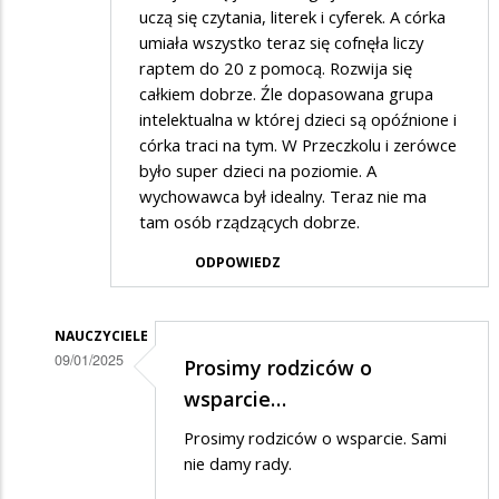
uczą się czytania, literek i cyferek. A córka
umiała wszystko teraz się cofnęła liczy
raptem do 20 z pomocą. Rozwija się
całkiem dobrze. Źle dopasowana grupa
intelektualna w której dzieci są opóźnione i
córka traci na tym. W Przeczkolu i zerówce
było super dzieci na poziomie. A
wychowawca był idealny. Teraz nie ma
tam osób rządzących dobrze.
ODPOWIEDZ
NAUCZYCIELE
09/01/2025
Prosimy rodziców o
Dodane
wsparcie…
przez
Prosimy rodziców o wsparcie. Sami
Rodzic
nie damy rady.
w