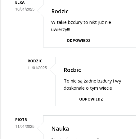
ELKA
10/01/2025
Rodzic
Dodane
W takie bzdury to nikt już nie
przez
uwierzy!!!
Rodzic
ODPOWIEDZ
w
odpowiedzi
RODZIC
na
11/01/2025
Rodzic
Potwierdzam
Dodane
skargę
To nie są żadne bzdury i wy
przez
doskonale o tym wiecie
Elka
ODPOWIEDZ
w
odpowiedzi
PIOTR
na
11/01/2025
Nauka
Rodzic
Dodane