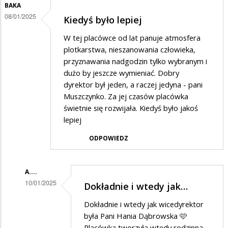
BAKA
08/01/2025
Kiedyś było lepiej
W tej placówce od lat panuje atmosfera
plotkarstwa, nieszanowania człowieka,
przyznawania nadgodzin tylko wybranym i
dużo by jeszcze wymieniać. Dobry
dyrektor był jeden, a raczej jedyna - pani
Muszczynko. Za jej czasów placówka
świetnie się rozwijała. Kiedyś było jakoś
lepiej
ODPOWIEDZ
A....
10/01/2025
Dokładnie i wtedy jak…
Dodane
Dokładnie i wtedy jak wicedyrektor
przez
była Pani Hania Dąbrowska 🩷
BaKa
Placówka tworzyła wtedy rodzinną