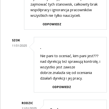
zajmować tych stanowisk, całkowity brak
współpracy i ignorancja pracowników
wszystkich nie tylko nauczycieli.
ODPOWIEDZ
SZOK
11/01/2025
.
Dodane
Nie pani to oceniać, kim pani jest???
przez
nad dyrekcją też sprawują kontrolę, i
Kobieta
wszystko jest zawsze
dobrze.znalazla się od oceniania
w
działań dyrekcji i jej pracy.
odpowiedzi
ODPOWIEDZ
na
!!!!!!!!!!!!!!
RODZIC
11/01/2025