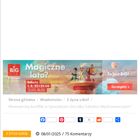
Strona główna
/
Wiadomości
/
Z życia szkół
/
Ścieżka
Wewnętrzny konflikt w Specjalnym Ośrodku Szkolno-Wychowawczym?
nawigacyjna
Facebook
Pinterest
Tumblr
Reddit
Share
0
/
Z ŻYCIA SZKÓŁ
08/01/2025
75 Komentarzy