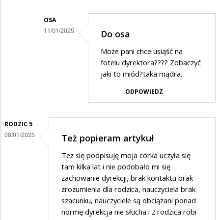
na
Pytanie
OSA
11/01/2025
Do osa
Dodane
Może pani chce usiąść na
przez
fotelu dyrektora???? Zobaczyć
Osa
jaki to miód?taka mądra.
w
ODPOWIEDZ
odpowiedzi
na
RODZIC 5
Dokładnie
08/01/2025
Też popieram artykuł
powinni
Też się podpisuję moja córka uczyła się
zrobić…
tam kilka lat i nie podobało mi się
zachowanie dyrekcji, brak kontaktu brak
zrozumienia dla rodzica, nauczyciela brak
szacunku, nauczyciele są obciążani ponad
normę dyrekcja nie słucha i z rodzica robi