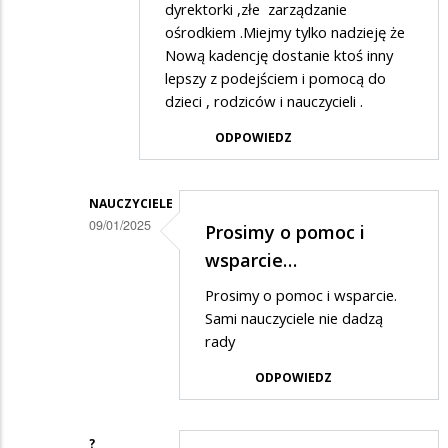
dyrektorki ,złe zarządzanie
na
ośrodkiem .Miejmy tylko nadzieję że
Ta
Nową kadencję dostanie ktoś inny
lepszy z podejściem i pomocą do
placówka
dzieci , rodziców i nauczycieli .
to
ODPOWIEDZ
jedno
wielkie
nieporozumienie
NAUCZYCIELE
09/01/2025
Prosimy o pomoc i
Dodane
wsparcie…
przez
Prosimy o pomoc i wsparcie.
Osa
Sami nauczyciele nie dadzą
w
rady
odpowiedzi
ODPOWIEDZ
na
Dokładnie
?