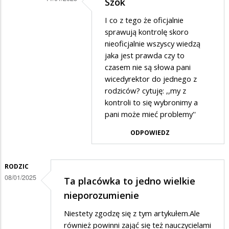
Szok
Dodane
I co z tego że oficjalnie
przez
sprawują kontrolę skoro
Szok
nieoficjalnie wszyscy wiedzą
jaka jest prawda czy to
w
czasem nie są słowa pani
odpowiedzi
wicedyrektor do jednego z
na
rodziców? cytuję: ,,my z
.
kontroli to się wybronimy a
pani może mieć problemy''
ODPOWIEDZ
RODZIC
08/01/2025
Ta placówka to jedno wielkie
nieporozumienie
Niestety zgodzę się z tym artykułem.Ale
również powinni zająć się też nauczycielami