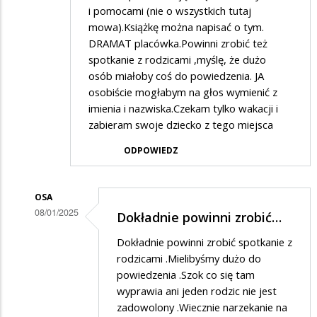
i pomocami (nie o wszystkich tutaj
mowa).Książkę można napisać o tym.
DRAMAT placówka.Powinni zrobić też
spotkanie z rodzicami ,myślę, że dużo
osób miałoby coś do powiedzenia. JA
osobiście mogłabym na głos wymienić z
imienia i nazwiska.Czekam tylko wakacji i
zabieram swoje dziecko z tego miejsca
ODPOWIEDZ
OSA
08/01/2025
Dokładnie powinni zrobić…
Dodane
Dokładnie powinni zrobić spotkanie z
przez
rodzicami .Mielibyśmy dużo do
Rodzic
powiedzenia .Szok co się tam
wyprawia ani jeden rodzic nie jest
w
zadowolony .Wiecznie narzekanie na
odpowiedzi