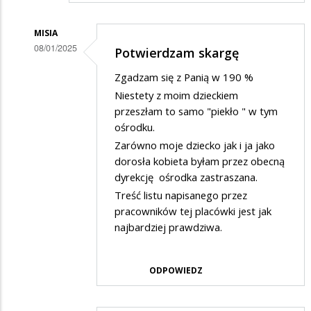
MISIA
08/01/2025
Potwierdzam skargę
Dodane
Zgadzam się z Panią w 190 %
przez
Niestety z moim dzieckiem
Rodzic
przeszłam to samo "piekło " w tym
ośrodku.
w
Zarówno moje dziecko jak i ja jako
odpowiedzi
dorosła kobieta byłam przez obecną
na
dyrekcję ośrodka zastraszana.
Potwierdzam
Treść listu napisanego przez
skargę
pracowników tej placówki jest jak
najbardziej prawdziwa.
ODPOWIEDZ