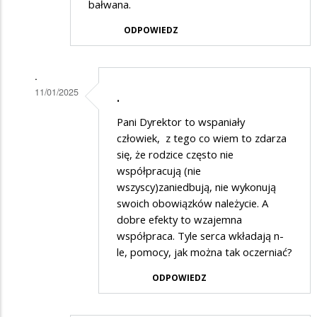
bałwana.
ODPOWIEDZ
.
11/01/2025
.
Dodane
Pani Dyrektor to wspaniały
przez
człowiek, z tego co wiem to zdarza
Rodzic
się, że rodzice często nie
współpracują (nie
5
wszyscy)zaniedbują, nie wykonują
w
swoich obowiązków należycie. A
odpowiedzi
dobre efekty to wzajemna
na
współpraca. Tyle serca wkładają n-
le, pomocy, jak można tak oczerniać?
Też
popieram
ODPOWIEDZ
artykuł