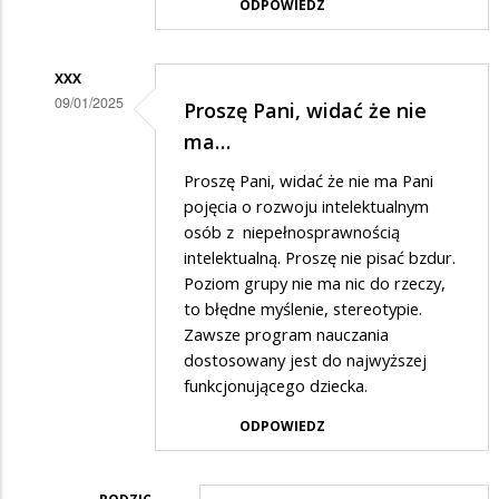
ODPOWIEDZ
odpowiedzi
na
XXX
Zgadzam
09/01/2025
Proszę Pani, widać że nie
się
Dodane
ma…
Pani…
przez
Proszę Pani, widać że nie ma Pani
Rodzic
pojęcia o rozwoju intelektualnym
w
osób z niepełnosprawnością
intelektualną. Proszę nie pisać bzdur.
odpowiedzi
Poziom grupy nie ma nic do rzeczy,
na
to błędne myślenie, stereotypie.
Zgadzam
Zawsze program nauczania
się
dostosowany jest do najwyższej
funkcjonującego dziecka.
Pani…
ODPOWIEDZ