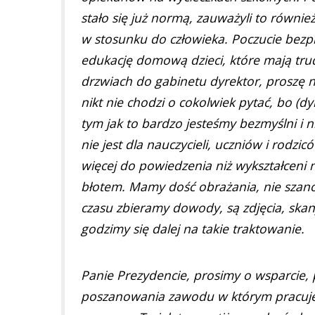
stało się już normą, zauważyli to równi
w stosunku do człowieka. Poczucie bezpie
edukację domową dzieci, które mają trud
drzwiach do gabinetu dyrektor, proszę n
nikt nie chodzi o cokolwiek pytać, bo (dyr
tym jak to bardzo jesteśmy bezmyślni i n
nie jest dla nauczycieli, uczniów i rodz
więcej do powiedzenia niż wykształceni 
błotem. Mamy dość obrażania, nie szan
czasu zbieramy dowody, są zdjęcia, ska
godzimy się dalej na takie traktowanie.
Panie Prezydencie, prosimy o wsparcie, p
poszanowania zawodu w którym pracuje