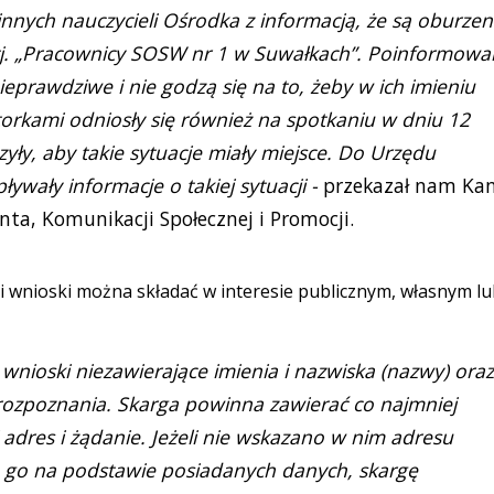
 innych nauczycieli Ośrodka z informacją, że są oburzeni
 tj. „Pracownicy SOSW nr 1 w Suwałkach”. Poinformowal
eprawdziwe i nie godzą się na to, żeby w ich imieniu
ktorkami odniosły się również na spotkaniu w dniu 12
yły, aby takie sytuacje miały miejsce. Do Urzędu
ywały informacje o takiej sytuacji -
przekazał nam Ka
nta, Komunikacji Społecznej i Promocji.
 i wnioski można składać w interesie publicznym, własnym l
wnioski niezawierające imienia i nazwiska (nazwy) oraz
rozpoznania. Skarga powinna zawierać co najmniej
 adres i żądanie. Jeżeli nie wskazano w nim adresu
a go na podstawie posiadanych danych, skargę