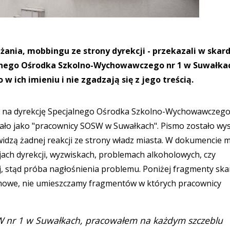
żania, mobbingu ze strony dyrekcji - przekazali w skar
lnego Ośrodka Szkolno-Wychowawczego nr 1 w Suwałka
 w ich imieniu i nie zgadzają się z jego treścią.
a na dyrekcję Specjalnego Ośrodka Szkolno-Wychowawczego
ło jako "pracownicy SOSW w Suwałkach". Pismo zostało wy
e widzą żadnej reakcji ze strony władz miasta. W dokumencie
ach dyrekcji, wyzwiskach, problemach alkoholowych, czy
, stąd próba nagłośnienia problemu. Poniżej fragmenty ska
nimowe, nie umieszczamy fragmentów w których pracownicy
W nr 1 w Suwałkach, pracowałem na każdym szczeblu