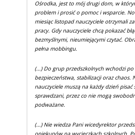
Ośrodka, jest to mój drugi dom, w którym 
problem i prosić o pomoc i wsparcie. No
miesiąc listopad nauczyciele otrzymali z
pracy. Gdy nauczyciele chcą pokazać błą
bezmyślnymi, nieumiejącymi czytać. Obra
pełna mobbingu.
(...) Do grup przedszkolnych wchodzi po 
bezpieczeństwa, stabilizacji oraz chaos.
nauczyciele muszą na każdy dzień pisać s
sprawdzani, przez co nie mogą swobodni
podważane.
(...) Nie wiedza Pani wicedyrektor przedsz
opiekunów na wycieczkach szkolnych. Pod