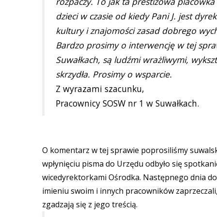
rozpaczy. To jak ta prestiżowa placówka 
dzieci w czasie od kiedy Pani J. jest dy
kultury i znajomości zasad dobrego wy
Bardzo prosimy o interwencję w tej spr
Suwałkach, są ludźmi wrażliwymi, wykszt
skrzydła. Prosimy o wsparcie.
Z wyrazami szacunku,
Pracownicy SOSW nr 1 w Suwałkach.
O komentarz w tej sprawie poprosiliśmy suwalski
wpłynięciu pisma do Urzędu odbyło się spotkani
wicedyrektorkami Ośrodka. Następnego dnia dos
imieniu swoim i innych pracowników zaprzeczali,
zgadzają się z jego treścią.