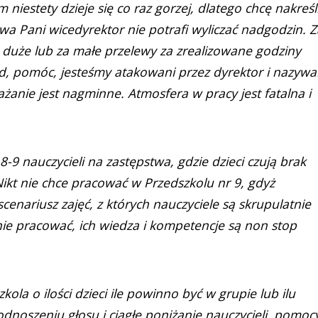
niestety dzieje się co raz gorzej, dlatego chcę nakreśl
wa Pani wicedyrektor nie potrafi wyliczać nadgodzin. Z
a duże lub za małe przelewy za zrealizowane godziny
d, pomóc, jesteśmy atakowani przez dyrektor i nazywa
żanie jest nagminne. Atmosfera w pracy jest fatalna i
8-9 nauczycieli na zastępstwa, gdzie dzieci czują brak
 Nikt nie chce pracować w Przedszkolu nr 9, gdyż
cenariusz zajęć, z których nauczyciele są skrupulatnie
e pracować, ich wiedza i kompetencje są non stop
kola o ilości dzieci ile powinno być w grupie lub ilu
noszeniu głosu i ciągłe poniżanie nauczycieli, pomoc