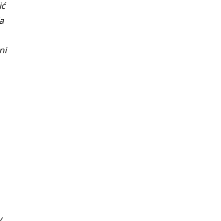
ić
a
ni
y