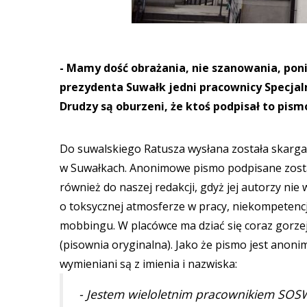
- Mamy dość obrażania, nie szanowania, poni
prezydenta Suwałk jedni pracownicy Specja
Drudzy są oburzeni, że ktoś podpisał to pismo
Do suwalskiego Ratusza wysłana została skarg
w Suwałkach. Anonimowe pismo podpisane zosta
również do naszej redakcji, gdyż jej autorzy ni
o toksycznej atmosferze w pracy, niekompetencj
mobbingu. W placówce ma dziać się coraz gorzej
(pisownia oryginalna). Jako że pismo jest ano
wymieniani są z imienia i nazwiska:
- Jestem wieloletnim pracownikiem SOS