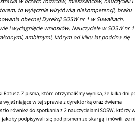
straciła w oczach rodziców, mieszkańców, nauczycieli i
rektorem, to wyłącznie wizytówką niekompetencji, braku
chowania obecnej Dyrekcji SOSW nr 1 w Suwałkach.
awie i wyciągnięcie wniosków. Nauczyciele w SOSW nr 1
ałconymi, ambitnymi, którym od kilku lat podcina się
 Ratusz. Z pisma, które otrzymaliśmy wynika, że kilka dni p
e wyjaśniające w tej sprawie z dyrektorką oraz dwiema
zło również do spotkania z 2 nauczycielami SOSW, którzy 
 jakoby podpisywali się pod pismem ze skargą i mówili, że n