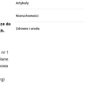
Artykuły
Nieruchomości
dze do
Zdrowie i uroda
ch.
 nr 1
słane
 mowa
rgi