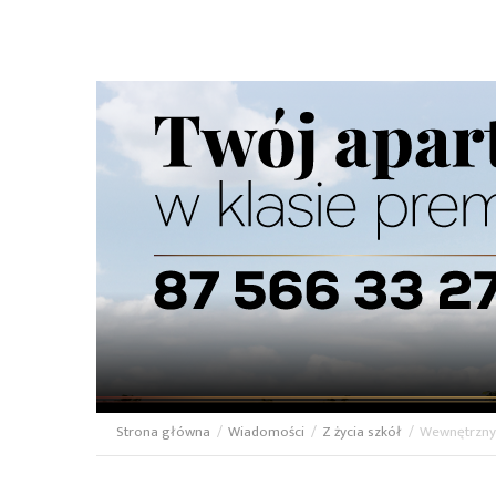
Strona główna
/
Wiadomości
/
Z życia szkół
/
Wewnętrzny
Ścieżka
nawigacyjna