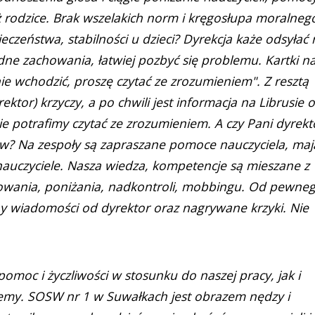
eż rodzice. Brak wszelakich norm i kręgosłupa moralneg
czeństwa, stabilności u dzieci? Dyrekcja każe odsyłać 
ne zachowania, łatwiej pozbyć się problemu. Kartki n
ie wchodzić, proszę czytać ze zrozumieniem". Z resztą
ektor) krzyczy, a po chwili jest informacja na Librusie o
ie potrafimy czytać ze zrozumieniem. A czy Pani dyrekt
iców? Na zespoły są zapraszane pomoce nauczyciela, maj
nauczyciele. Nasza wiedza, kompetencje są mieszane z
owania, poniżania, nadkontroli, mobbingu. Od pewne
ny wiadomości od dyrektor oraz nagrywane krzyki. Nie
omoc i życzliwości w stosunku do naszej pracy, jak i
my. SOSW nr 1 w Suwałkach jest obrazem nędzy i