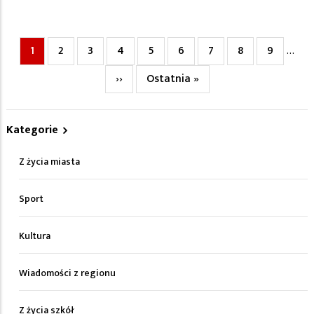
Bieżąca
1
Page
2
Page
3
Page
4
Page
5
Page
6
Page
7
Page
8
Page
9
…
Stronicowanie
strona
Następna
››
Ostatnia
Ostatnia »
strona
strona
Kategorie
Z życia miasta
Sport
Kultura
Wiadomości z regionu
Z życia szkół