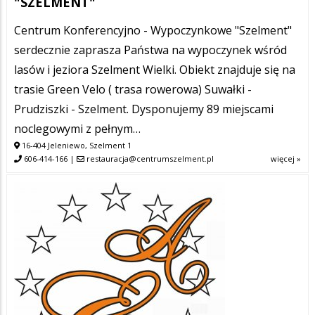
"SZELMENT"
Centrum Konferencyjno - Wypoczynkowe "Szelment"
serdecznie zaprasza Państwa na wypoczynek wśród
lasów i jeziora Szelment Wielki. Obiekt znajduje się na
trasie Green Velo ( trasa rowerowa) Suwałki -
Prudziszki - Szelment. Dysponujemy 89 miejscami
noclegowymi z pełnym…
16-404 Jeleniewo, Szelment 1
606-414-166
|
restauracja@centrumszelment.pl
więcej »