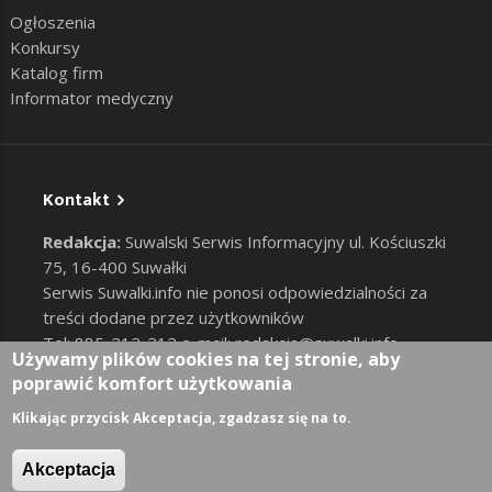
Ogłoszenia
Konkursy
Katalog firm
Informator medyczny
Kontakt
Redakcja:
Suwalski Serwis Informacyjny ul. Kościuszki
75, 16-400 Suwałki
Serwis Suwalki.info nie ponosi odpowiedzialności za
treści dodane przez użytkowników
Tel: 885-212-212 e-mail:
redakcja@suwalki.info
,
Używamy plików cookies na tej stronie, aby
reklama@suwalki.info
poprawić komfort użytkowania
RODO
|
Cookies
Zaloguj
Klikając przycisk Akceptacja, zgadzasz się na to.
User account menu
Akceptacja