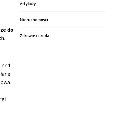
Artykuły
Nieruchomości
dze do
Zdrowie i uroda
ch.
 nr 1
słane
 mowa
rgi