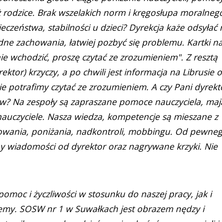
eż rodzice. Brak wszelakich norm i kręgosłupa moralneg
czeństwa, stabilności u dzieci? Dyrekcja każe odsyłać 
ne zachowania, łatwiej pozbyć się problemu. Kartki n
ie wchodzić, proszę czytać ze zrozumieniem". Z resztą
ektor) krzyczy, a po chwili jest informacja na Librusie o
ie potrafimy czytać ze zrozumieniem. A czy Pani dyrekt
iców? Na zespoły są zapraszane pomoce nauczyciela, maj
nauczyciele. Nasza wiedza, kompetencje są mieszane z
owania, poniżania, nadkontroli, mobbingu. Od pewne
ny wiadomości od dyrektor oraz nagrywane krzyki. Nie
omoc i życzliwości w stosunku do naszej pracy, jak i
my. SOSW nr 1 w Suwałkach jest obrazem nędzy i