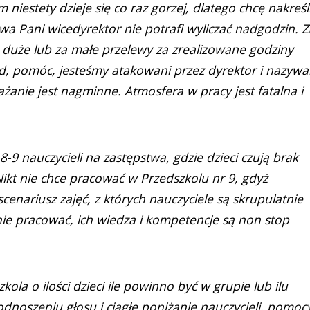
niestety dzieje się co raz gorzej, dlatego chcę nakreśl
wa Pani wicedyrektor nie potrafi wyliczać nadgodzin. Z
a duże lub za małe przelewy za zrealizowane godziny
d, pomóc, jesteśmy atakowani przez dyrektor i nazywa
żanie jest nagminne. Atmosfera w pracy jest fatalna i
8-9 nauczycieli na zastępstwa, gdzie dzieci czują brak
 Nikt nie chce pracować w Przedszkolu nr 9, gdyż
cenariusz zajęć, z których nauczyciele są skrupulatnie
e pracować, ich wiedza i kompetencje są non stop
kola o ilości dzieci ile powinno być w grupie lub ilu
noszeniu głosu i ciągłe poniżanie nauczycieli, pomoc