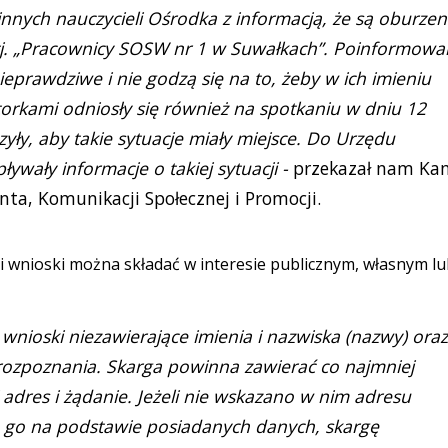
 innych nauczycieli Ośrodka z informacją, że są oburzeni
 tj. „Pracownicy SOSW nr 1 w Suwałkach”. Poinformowal
eprawdziwe i nie godzą się na to, żeby w ich imieniu
ktorkami odniosły się również na spotkaniu w dniu 12
yły, aby takie sytuacje miały miejsce. Do Urzędu
ywały informacje o takiej sytuacji -
przekazał nam Ka
nta, Komunikacji Społecznej i Promocji.
 i wnioski można składać w interesie publicznym, własnym l
wnioski niezawierające imienia i nazwiska (nazwy) oraz
rozpoznania. Skarga powinna zawierać co najmniej
 adres i żądanie. Jeżeli nie wskazano w nim adresu
a go na podstawie posiadanych danych, skargę