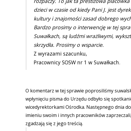
rozpaczy. To jak ta prestiżowa placówka 
dzieci w czasie od kiedy Pani J. jest dy
kultury i znajomości zasad dobrego wy
Bardzo prosimy o interwencję w tej spr
Suwałkach, są ludźmi wrażliwymi, wykszt
skrzydła. Prosimy o wsparcie.
Z wyrazami szacunku,
Pracownicy SOSW nr 1 w Suwałkach.
O komentarz w tej sprawie poprosiliśmy suwalski
wpłynięciu pisma do Urzędu odbyło się spotkani
wicedyrektorkami Ośrodka. Następnego dnia dos
imieniu swoim i innych pracowników zaprzeczali,
zgadzają się z jego treścią.