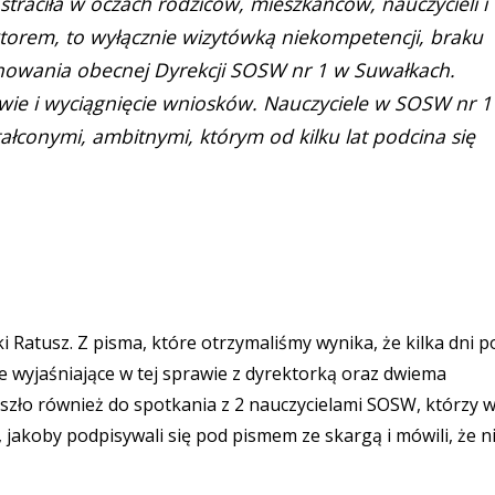
straciła w oczach rodziców, mieszkańców, nauczycieli i
rektorem, to wyłącznie wizytówką niekompetencji, braku
chowania obecnej Dyrekcji SOSW nr 1 w Suwałkach.
awie i wyciągnięcie wniosków. Nauczyciele w SOSW nr 1
ałconymi, ambitnymi, którym od kilku lat podcina się
 Ratusz. Z pisma, które otrzymaliśmy wynika, że kilka dni p
e wyjaśniające w tej sprawie z dyrektorką oraz dwiema
zło również do spotkania z 2 nauczycielami SOSW, którzy 
 jakoby podpisywali się pod pismem ze skargą i mówili, że n