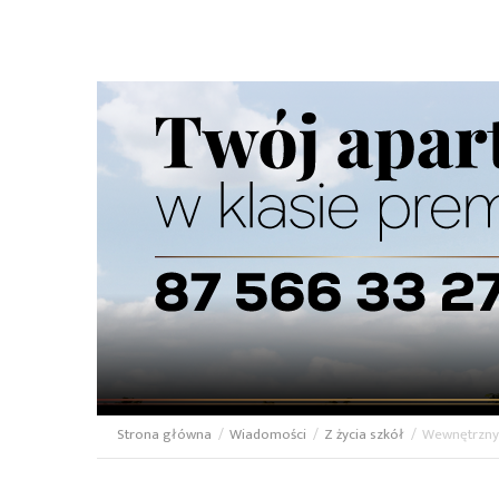
Strona główna
/
Wiadomości
/
Z życia szkół
/
Wewnętrzny
Ścieżka
nawigacyjna