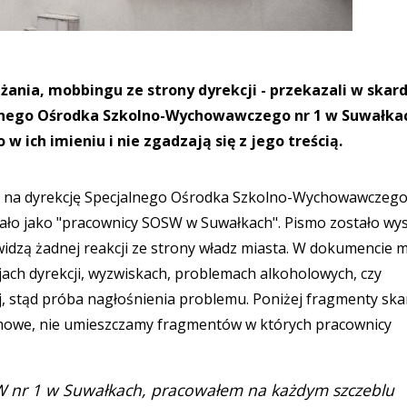
żania, mobbingu ze strony dyrekcji - przekazali w skar
lnego Ośrodka Szkolno-Wychowawczego nr 1 w Suwałka
 w ich imieniu i nie zgadzają się z jego treścią.
a na dyrekcję Specjalnego Ośrodka Szkolno-Wychowawczego
ło jako "pracownicy SOSW w Suwałkach". Pismo zostało wy
e widzą żadnej reakcji ze strony władz miasta. W dokumencie
ach dyrekcji, wyzwiskach, problemach alkoholowych, czy
, stąd próba nagłośnienia problemu. Poniżej fragmenty ska
nimowe, nie umieszczamy fragmentów w których pracownicy
W nr 1 w Suwałkach, pracowałem na każdym szczeblu