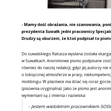
- Mamy dość obrażania, nie szanowania, poni
prezydenta Suwałk jedni pracownicy Specja
Drudzy są oburzeni, że ktoś podpisał to pismo
Do suwalskiego Ratusza wysłana została skarg
w Suwałkach. Anonimowe pismo podpisane zosta
również do naszej redakcji, gdyż jej autorzy ni
o toksycznej atmosferze w pracy, niekompetencj
mobbingu. W placówce ma dziać się coraz gorzej
(pisownia oryginalna). Jako że pismo jest ano
wymieniani są z imienia i nazwiska:
- Jestem wieloletnim pracownikiem SOS