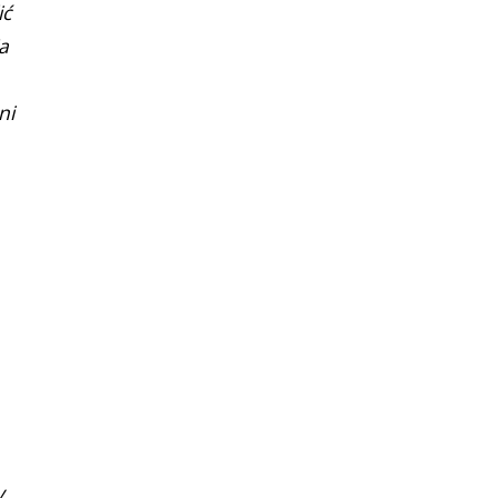
ić
a
ni
y