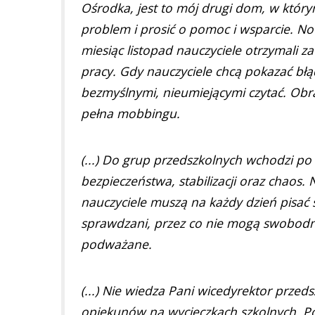
Ośrodka, jest to mój drugi dom, w którym 
problem i prosić o pomoc i wsparcie. No
miesiąc listopad nauczyciele otrzymali z
pracy. Gdy nauczyciele chcą pokazać błą
bezmyślnymi, nieumiejącymi czytać. Obra
pełna mobbingu.
(...) Do grup przedszkolnych wchodzi po 
bezpieczeństwa, stabilizacji oraz chaos.
nauczyciele muszą na każdy dzień pisać s
sprawdzani, przez co nie mogą swobodni
podważane.
(...) Nie wiedza Pani wicedyrektor przedsz
opiekunów na wycieczkach szkolnych. Pod