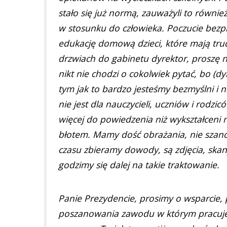
stało się już normą, zauważyli to równi
w stosunku do człowieka. Poczucie bezpie
edukację domową dzieci, które mają trud
drzwiach do gabinetu dyrektor, proszę n
nikt nie chodzi o cokolwiek pytać, bo (dyr
tym jak to bardzo jesteśmy bezmyślni i n
nie jest dla nauczycieli, uczniów i rodz
więcej do powiedzenia niż wykształceni 
błotem. Mamy dość obrażania, nie szan
czasu zbieramy dowody, są zdjęcia, ska
godzimy się dalej na takie traktowanie.
Panie Prezydencie, prosimy o wsparcie, p
poszanowania zawodu w którym pracuje