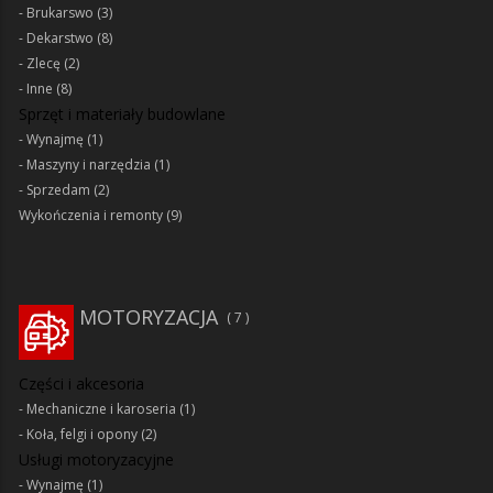
Brukarswo
(3)
Dekarstwo
(8)
Zlecę
(2)
Inne
(8)
Sprzęt i materiały budowlane
Wynajmę
(1)
Maszyny i narzędzia
(1)
Sprzedam
(2)
Wykończenia i remonty
(9)
MOTORYZACJA
7
Części i akcesoria
Mechaniczne i karoseria
(1)
Koła, felgi i opony
(2)
Usługi motoryzacyjne
Wynajmę
(1)