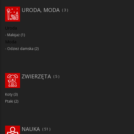
URODA, MODA
3
Uroda
Makijaż
(1)
Moda
Odzież damska
(2)
ZWIERZĘTA
5
Koty
(3)
Ptaki
(2)
NAUKA
51