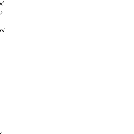
ić
a
ni
y