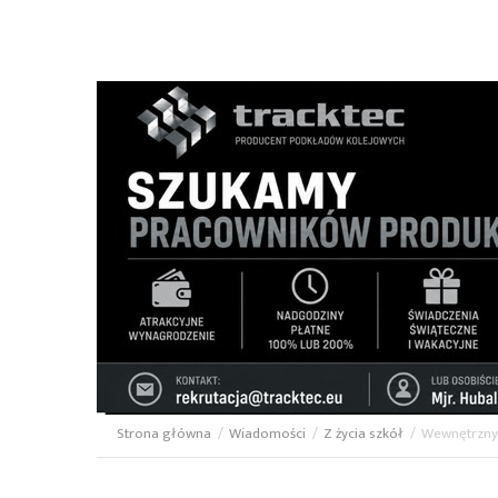
Strona główna
/
Wiadomości
/
Z życia szkół
/
Wewnętrzny
Ścieżka
nawigacyjna