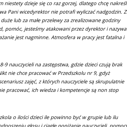
niestety dzieje się co raz gorzej, dlatego chcę nakreśl
wa Pani wicedyrektor nie potrafi wyliczać nadgodzin. Z
a duże lub za małe przelewy za zrealizowane godziny
d, pomóc, jesteśmy atakowani przez dyrektor i nazywa
żanie jest nagminne. Atmosfera w pracy jest fatalna i
8-9 nauczycieli na zastępstwa, gdzie dzieci czują brak
 Nikt nie chce pracować w Przedszkolu nr 9, gdyż
cenariusz zajęć, z których nauczyciele są skrupulatnie
e pracować, ich wiedza i kompetencje są non stop
kola o ilości dzieci ile powinno być w grupie lub ilu
noszeniu głosu i ciągłe poniżanie nauczycieli, pomoc