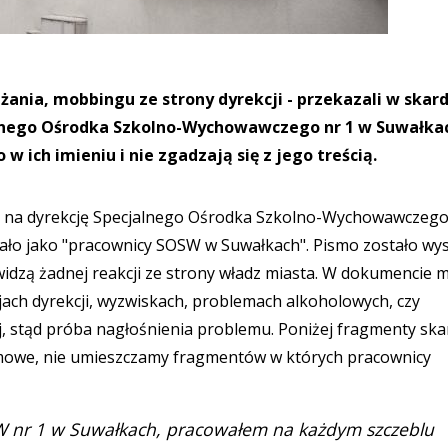
żania, mobbingu ze strony dyrekcji - przekazali w skar
lnego Ośrodka Szkolno-Wychowawczego nr 1 w Suwałka
 w ich imieniu i nie zgadzają się z jego treścią.
a na dyrekcję Specjalnego Ośrodka Szkolno-Wychowawczego
ło jako "pracownicy SOSW w Suwałkach". Pismo zostało wy
e widzą żadnej reakcji ze strony władz miasta. W dokumencie
ach dyrekcji, wyzwiskach, problemach alkoholowych, czy
, stąd próba nagłośnienia problemu. Poniżej fragmenty ska
nimowe, nie umieszczamy fragmentów w których pracownicy
W nr 1 w Suwałkach, pracowałem na każdym szczeblu