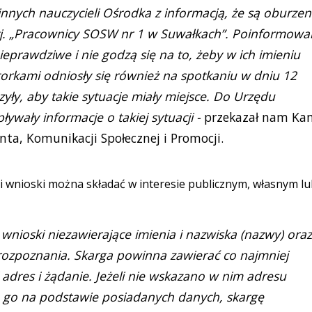
 innych nauczycieli Ośrodka z informacją, że są oburzeni
 tj. „Pracownicy SOSW nr 1 w Suwałkach”. Poinformowal
eprawdziwe i nie godzą się na to, żeby w ich imieniu
ktorkami odniosły się również na spotkaniu w dniu 12
yły, aby takie sytuacje miały miejsce. Do Urzędu
ywały informacje o takiej sytuacji -
przekazał nam Ka
nta, Komunikacji Społecznej i Promocji.
 i wnioski można składać w interesie publicznym, własnym l
wnioski niezawierające imienia i nazwiska (nazwy) oraz
rozpoznania. Skarga powinna zawierać co najmniej
 adres i żądanie. Jeżeli nie wskazano w nim adresu
a go na podstawie posiadanych danych, skargę