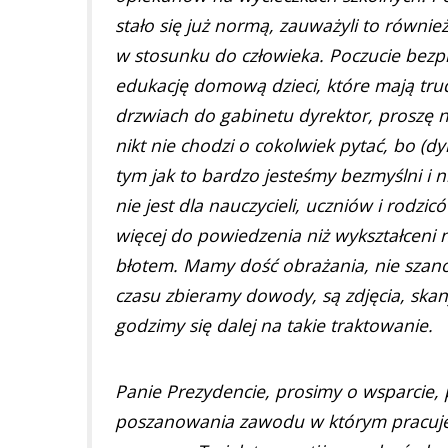
stało się już normą, zauważyli to równi
w stosunku do człowieka. Poczucie bezpie
edukację domową dzieci, które mają trud
drzwiach do gabinetu dyrektor, proszę n
nikt nie chodzi o cokolwiek pytać, bo (dyr
tym jak to bardzo jesteśmy bezmyślni i n
nie jest dla nauczycieli, uczniów i rodz
więcej do powiedzenia niż wykształceni 
błotem. Mamy dość obrażania, nie szan
czasu zbieramy dowody, są zdjęcia, ska
godzimy się dalej na takie traktowanie.
Panie Prezydencie, prosimy o wsparcie, p
poszanowania zawodu w którym pracuje