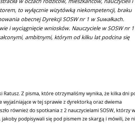
straciła w oczach rodziców, mieszkańców, nauczycieli i
rektorem, to wyłącznie wizytówką niekompetencji, braku
chowania obecnej Dyrekcji SOSW nr 1 w Suwałkach.
awie i wyciągnięcie wniosków. Nauczyciele w SOSW nr 1
ałconymi, ambitnymi, którym od kilku lat podcina się
 Ratusz. Z pisma, które otrzymaliśmy wynika, że kilka dni p
e wyjaśniające w tej sprawie z dyrektorką oraz dwiema
zło również do spotkania z 2 nauczycielami SOSW, którzy 
 jakoby podpisywali się pod pismem ze skargą i mówili, że n