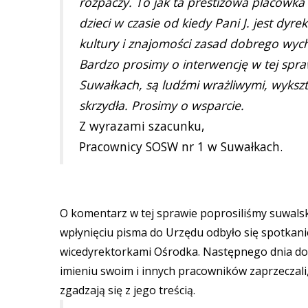
rozpaczy. To jak ta prestiżowa placówka 
dzieci w czasie od kiedy Pani J. jest dy
kultury i znajomości zasad dobrego wy
Bardzo prosimy o interwencję w tej spr
Suwałkach, są ludźmi wrażliwymi, wykszt
skrzydła. Prosimy o wsparcie.
Z wyrazami szacunku,
Pracownicy SOSW nr 1 w Suwałkach.
O komentarz w tej sprawie poprosiliśmy suwalski
wpłynięciu pisma do Urzędu odbyło się spotkani
wicedyrektorkami Ośrodka. Następnego dnia dos
imieniu swoim i innych pracowników zaprzeczali,
zgadzają się z jego treścią.