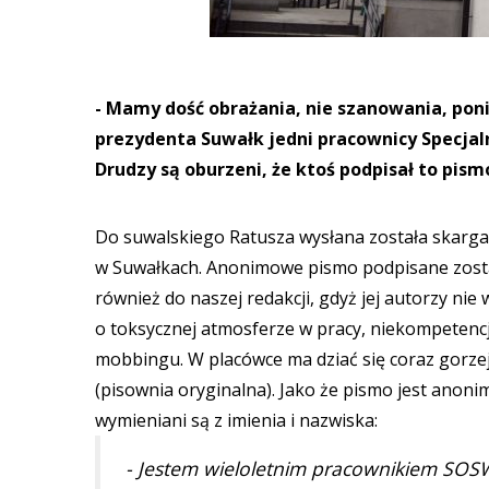
- Mamy dość obrażania, nie szanowania, poni
prezydenta Suwałk jedni pracownicy Specja
Drudzy są oburzeni, że ktoś podpisał to pismo
Do suwalskiego Ratusza wysłana została skarg
w Suwałkach. Anonimowe pismo podpisane zosta
również do naszej redakcji, gdyż jej autorzy ni
o toksycznej atmosferze w pracy, niekompetencj
mobbingu. W placówce ma dziać się coraz gorzej
(pisownia oryginalna). Jako że pismo jest ano
wymieniani są z imienia i nazwiska:
- Jestem wieloletnim pracownikiem SOS