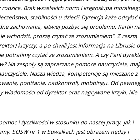
eż rodzice. Brak wszelakich norm i kręgosłupa moralneg
czeństwa, stabilności u dzieci? Dyrekcja każe odsyłać 
ne zachowania, łatwiej pozbyć się problemu. Kartki n
ie wchodzić, proszę czytać ze zrozumieniem". Z resztą
ektor) krzyczy, a po chwili jest informacja na Librusie o
ie potrafimy czytać ze zrozumieniem. A czy Pani dyrekt
iców? Na zespoły są zapraszane pomoce nauczyciela, maj
nauczyciele. Nasza wiedza, kompetencje są mieszane z
owania, poniżania, nadkontroli, mobbingu. Od pewne
ny wiadomości od dyrektor oraz nagrywane krzyki. Nie
omoc i życzliwości w stosunku do naszej pracy, jak i
my. SOSW nr 1 w Suwałkach jest obrazem nędzy i