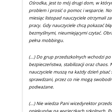
Ośrodka, jest to mój drugi dom, w którym 
problem i prosić o pomoc i wsparcie. No
miesiąc listopad nauczyciele otrzymali z
pracy. Gdy nauczyciele chcą pokazać błą
bezmyślnymi, nieumiejącymi czytać. Obra
pełna mobbingu.
(...) Do grup przedszkolnych wchodzi po 
bezpieczeństwa, stabilizacji oraz chaos.
nauczyciele muszą na każdy dzień pisać s
sprawdzani, przez co nie mogą swobodni
podważane.
(...) Nie wiedza Pani wicedyrektor przedsz
opiekunów na wycieczkach szkolnych. Pod