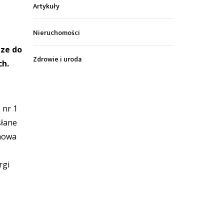
Artykuły
Nieruchomości
dze do
Zdrowie i uroda
ch.
 nr 1
słane
 mowa
rgi