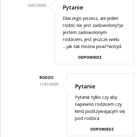
powinni
10/01/2025
Pytanie
zrobić…
Dodane
Dlaczego piszesz, ani jeden
przez
rodzic nie jest zadowolony?ja
Osa
jestem zadowolonym
rodzicem, jest jeszcze wielu
w
....jak tak można pisać?wstyd.
odpowiedzi
ODPOWIEDZ
na
Dokładnie
powinni
RODZIC
11/01/2025
zrobić…
Pytanie
Dodane
Pytanie tylko czy aby
przez
napewno rodzicem czy
?
kimś podszywającym się
pod rodzica
w
odpowiedzi
ODPOWIEDZ