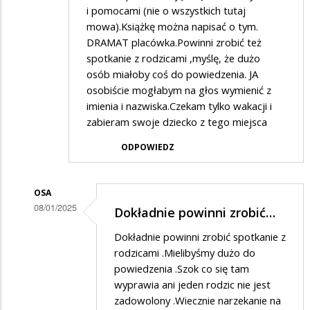
i pomocami (nie o wszystkich tutaj
mowa).Książkę można napisać o tym.
DRAMAT placówka.Powinni zrobić też
spotkanie z rodzicami ,myślę, że dużo
osób miałoby coś do powiedzenia. JA
osobiście mogłabym na głos wymienić z
imienia i nazwiska.Czekam tylko wakacji i
zabieram swoje dziecko z tego miejsca
ODPOWIEDZ
OSA
08/01/2025
Dokładnie powinni zrobić…
Dodane
Dokładnie powinni zrobić spotkanie z
przez
rodzicami .Mielibyśmy dużo do
Rodzic
powiedzenia .Szok co się tam
wyprawia ani jeden rodzic nie jest
w
zadowolony .Wiecznie narzekanie na
odpowiedzi