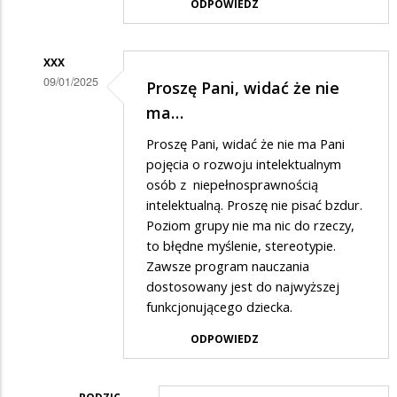
ODPOWIEDZ
odpowiedzi
na
XXX
Zgadzam
09/01/2025
Proszę Pani, widać że nie
się
Dodane
ma…
Pani…
przez
Proszę Pani, widać że nie ma Pani
Rodzic
pojęcia o rozwoju intelektualnym
w
osób z niepełnosprawnością
intelektualną. Proszę nie pisać bzdur.
odpowiedzi
Poziom grupy nie ma nic do rzeczy,
na
to błędne myślenie, stereotypie.
Zgadzam
Zawsze program nauczania
się
dostosowany jest do najwyższej
funkcjonującego dziecka.
Pani…
ODPOWIEDZ