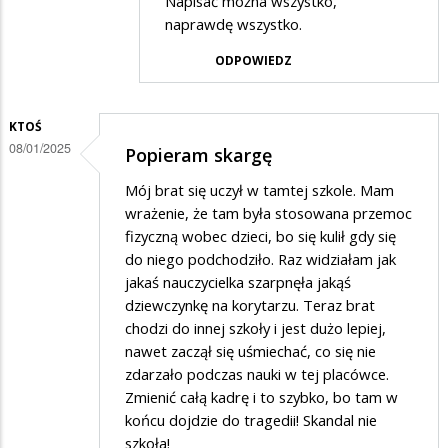
Napisać można wszystko,
przez
naprawdę wszystko.
Rodzic
ODPOWIEDZ
w
odpowiedzi
KTOŚ
na
08/01/2025
Popieram skargę
Potwierdzam
skargę
Mój brat się uczył w tamtej szkole. Mam
wrażenie, że tam była stosowana przemoc
fizyczną wobec dzieci, bo się kulił gdy się
do niego podchodziło. Raz widziałam jak
jakaś nauczycielka szarpnęła jakąś
dziewczynkę na korytarzu. Teraz brat
chodzi do innej szkoły i jest dużo lepiej,
nawet zaczął się uśmiechać, co się nie
zdarzało podczas nauki w tej placówce.
Zmienić całą kadrę i to szybko, bo tam w
końcu dojdzie do tragedii! Skandal nie
szkoła!