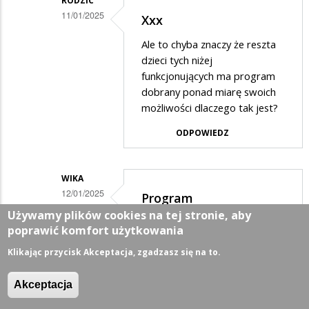
RODZIC
11/01/2025
Xxx
Dodane
Ale to chyba znaczy że reszta
przez
dzieci tych niżej
Xxx
funkcjonujących ma program
dobrany ponad miarę swoich
w
możliwości dlaczego tak jest?
odpowiedzi
ODPOWIEDZ
na
Proszę
Pani,
WIKA
12/01/2025
widać
Program
Dodane
Używamy plików cookies na tej stronie, aby
że
dostosowany...
poprawić komfort użytkowania
przez
nie
Czyli wychodzi na to że nie do
Xxx
Klikając przycisk Akceptacja, zgadzasz się na to.
ma…
każdego dziecka program jest
w
dobrze dostosowany. W
Akceptacja
przypadku dzieci z
odpowiedzi
orzeczeniem program