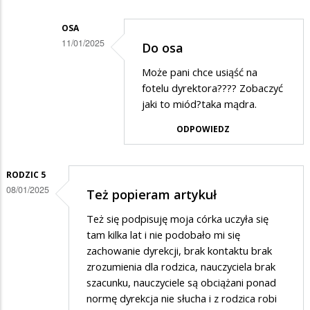
na
Pytanie
OSA
11/01/2025
Do osa
Dodane
Może pani chce usiąść na
przez
fotelu dyrektora???? Zobaczyć
Osa
jaki to miód?taka mądra.
w
ODPOWIEDZ
odpowiedzi
na
RODZIC 5
Dokładnie
08/01/2025
Też popieram artykuł
powinni
Też się podpisuję moja córka uczyła się
zrobić…
tam kilka lat i nie podobało mi się
zachowanie dyrekcji, brak kontaktu brak
zrozumienia dla rodzica, nauczyciela brak
szacunku, nauczyciele są obciążani ponad
normę dyrekcja nie słucha i z rodzica robi