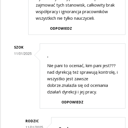
zajmować tych stanowisk, całkowity brak
współpracy i ignorancja pracowników
wszystkich nie tylko nauczycieli.
ODPOWIEDZ
SZOK
11/01/2025
.
Dodane
Nie pani to oceniać, kim pani jest???
przez
nad dyrekcją też sprawują kontrolę, i
Kobieta
wszystko jest zawsze
dobrze.znalazla się od oceniania
w
działań dyrekcji i jej pracy.
odpowiedzi
ODPOWIEDZ
na
!!!!!!!!!!!!!!
RODZIC
11/01/2025