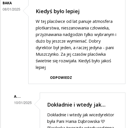
BAKA
08/01/2025
Kiedyś było lepiej
W tej placówce od lat panuje atmosfera
plotkarstwa, nieszanowania człowieka,
przyznawania nadgodzin tylko wybranym i
dużo by jeszcze wymieniać. Dobry
dyrektor był jeden, a raczej jedyna - pani
Muszczynko. Za jej czasów placówka
świetnie się rozwijała. Kiedyś było jakoś
lepiej
ODPOWIEDZ
A....
10/01/2025
Dokładnie i wtedy jak…
Dodane
Dokładnie i wtedy jak wicedyrektor
przez
była Pani Hania Dąbrowska 🩷
BaKa
Placówka tworzyła wtedy rodzinną