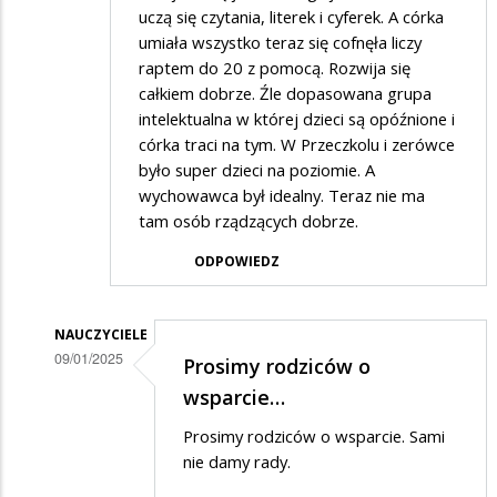
uczą się czytania, literek i cyferek. A córka
umiała wszystko teraz się cofnęła liczy
raptem do 20 z pomocą. Rozwija się
całkiem dobrze. Źle dopasowana grupa
intelektualna w której dzieci są opóźnione i
córka traci na tym. W Przeczkolu i zerówce
było super dzieci na poziomie. A
wychowawca był idealny. Teraz nie ma
tam osób rządzących dobrze.
ODPOWIEDZ
NAUCZYCIELE
09/01/2025
Prosimy rodziców o
Dodane
wsparcie…
przez
Prosimy rodziców o wsparcie. Sami
Rodzic
nie damy rady.
w