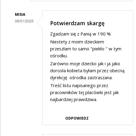
MISIA
08/01/2025
Potwierdzam skargę
Dodane
Zgadzam się z Panią w 190 %
przez
Niestety z moim dzieckiem
Rodzic
przeszłam to samo "piekło " w tym
ośrodku.
w
Zarówno moje dziecko jak i ja jako
odpowiedzi
dorosła kobieta byłam przez obecną
na
dyrekcję ośrodka zastraszana.
Potwierdzam
Treść listu napisanego przez
skargę
pracowników tej placówki jest jak
najbardziej prawdziwa.
ODPOWIEDZ