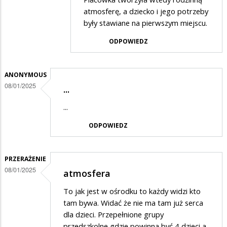
atmosferę, a dziecko i jego potrzeby
w
były stawiane na pierwszym miejscu.
odpowiedzi
ODPOWIEDZ
na
Kiedyś
było
ANONYMOUS
08/01/2025
lepiej
...
...
ODPOWIEDZ
PRZERAŻENIE
08/01/2025
atmosfera
To jak jest w ośrodku to każdy widzi kto
tam bywa. Widać że nie ma tam już serca
dla dzieci. Przepełnione grupy
przedszkolne gdzie powinna być 4 dzieci a