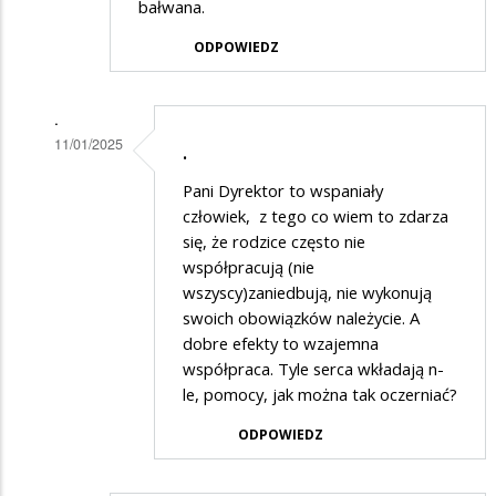
bałwana.
ODPOWIEDZ
.
11/01/2025
.
Dodane
Pani Dyrektor to wspaniały
przez
człowiek, z tego co wiem to zdarza
Rodzic
się, że rodzice często nie
współpracują (nie
5
wszyscy)zaniedbują, nie wykonują
w
swoich obowiązków należycie. A
odpowiedzi
dobre efekty to wzajemna
na
współpraca. Tyle serca wkładają n-
le, pomocy, jak można tak oczerniać?
Też
popieram
ODPOWIEDZ
artykuł