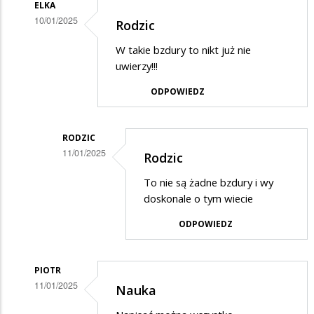
ELKA
10/01/2025
Rodzic
Dodane
W takie bzdury to nikt już nie
przez
uwierzy!!!
Rodzic
ODPOWIEDZ
w
odpowiedzi
RODZIC
na
11/01/2025
Rodzic
Potwierdzam
Dodane
skargę
To nie są żadne bzdury i wy
przez
doskonale o tym wiecie
Elka
ODPOWIEDZ
w
odpowiedzi
PIOTR
na
11/01/2025
Nauka
Rodzic
Dodane