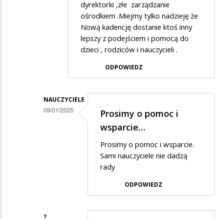
dyrektorki ,złe zarządzanie
na
ośrodkiem .Miejmy tylko nadzieję że
Ta
Nową kadencję dostanie ktoś inny
lepszy z podejściem i pomocą do
placówka
dzieci , rodziców i nauczycieli .
to
ODPOWIEDZ
jedno
wielkie
nieporozumienie
NAUCZYCIELE
09/01/2025
Prosimy o pomoc i
Dodane
wsparcie…
przez
Prosimy o pomoc i wsparcie.
Osa
Sami nauczyciele nie dadzą
w
rady
odpowiedzi
ODPOWIEDZ
na
Dokładnie
?