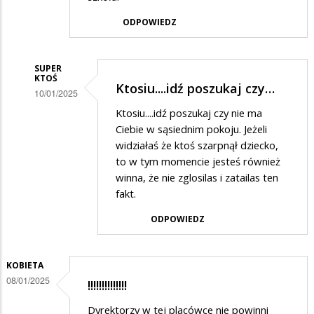
ODPOWIEDZ
SUPER
KTOŚ
Ktosiu....idź poszukaj czy…
10/01/2025
Dodane
Ktosiu....idź poszukaj czy nie ma
Ciebie w sąsiednim pokoju. Jeżeli
przez
widziałaś że ktoś szarpnął dziecko,
Ktoś
to w tym momencie jesteś również
w
winna, że nie zglosilas i zatailas ten
fakt.
odpowiedzi
na
ODPOWIEDZ
Popieram
skargę
KOBIETA
08/01/2025
!!!!!!!!!!!!!!
Dyrektorzy w tej placówce nie powinni