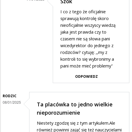
Szok
Dodane
I co z tego że oficjalnie
przez
sprawują kontrolę skoro
Szok
nieoficjalnie wszyscy wiedzą
jaka jest prawda czy to
w
czasem nie są słowa pani
odpowiedzi
wicedyrektor do jednego z
na
rodziców? cytuję: ,,my z
.
kontroli to się wybronimy a
pani może mieć problemy''
ODPOWIEDZ
RODZIC
08/01/2025
Ta placówka to jedno wielkie
nieporozumienie
Niestety zgodzę się z tym artykułem.Ale
również powinni zająć się też nauczycielami