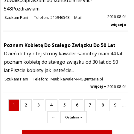
Suwałk,zapraszam do kontktu 515-946-
548Pozdrawiam
2026-08-04
Szukam Pani
Telefon:
515946548
Mail:
więcej »
Poznam Kobietę Do Stałego Związku Do 50 Lat
Dzień dobry z tej strony kawaler samotny mam 44 lat
poznam kobietę do stałego związku od 30 lat do 50
lat.Piszcie kobiety jak jesteście...
Szukam Pani
Telefon:
Mail:
kawaler4445@interia.pl
więcej »
2026-08-04
1
2
3
4
5
6
7
8
9
Bieżąca
Page
Page
Page
Page
Page
Page
Page
Page
…
Stronicowanie
strona
Następna
Ostatnia
››
Ostatnia »
strona
strona