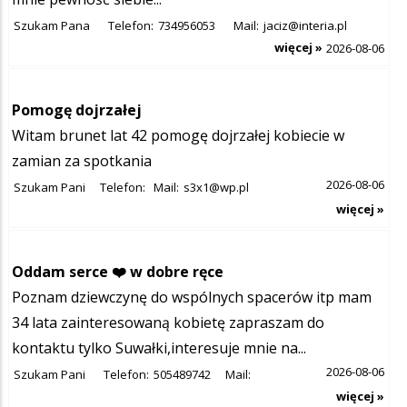
Szukam Pana
Telefon:
734956053
Mail:
jaciz@interia.pl
więcej »
2026-08-06
Pomogę dojrzałej
Witam brunet lat 42 pomogę dojrzałej kobiecie w
zamian za spotkania
2026-08-06
Szukam Pani
Telefon:
Mail:
s3x1@wp.pl
więcej »
Oddam serce ❤️ w dobre ręce
Poznam dziewczynę do wspólnych spacerów itp mam
34 lata zainteresowaną kobietę zapraszam do
kontaktu tylko Suwałki,interesuje mnie na...
2026-08-06
Szukam Pani
Telefon:
505489742
Mail:
więcej »