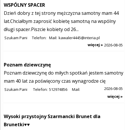
WSPÓLNY SPACER
Dzień dobry z tej strony mężczyzna samotny mam 44
lat.Chciałbym zaprosić kobietę samotną na wspólny
długi spacer.Piszcie kobiety od 26...
Szukam Pani
Telefon:
Mail:
kawaler4445@interia.pl
więcej »
2026-08-05
Poznam dziewczynę
Poznam dziewczynę do miłych spotkań jestem samotny
mam 40 lat za poświęcony czas wynagrodze cię
2026-08-05
Szukam Pani
Telefon:
512974856
Mail:
więcej »
Wysoki przystojny Szarmancki Brunet dla
Brunetki♥️♥️