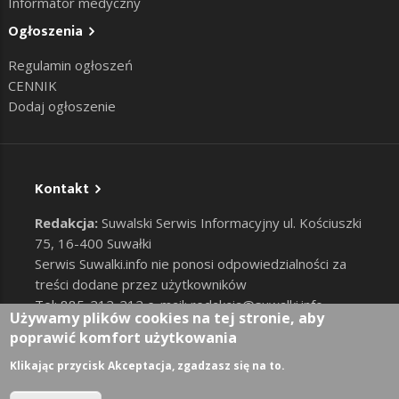
Informator medyczny
Ogłoszenia
Regulamin ogłoszeń
CENNIK
Dodaj ogłoszenie
Kontakt
Redakcja:
Suwalski Serwis Informacyjny ul. Kościuszki
75, 16-400 Suwałki
Serwis Suwalki.info nie ponosi odpowiedzialności za
treści dodane przez użytkowników
Tel: 885-212-212 e-mail:
redakcja@suwalki.info
,
Używamy plików cookies na tej stronie, aby
reklama@suwalki.info
poprawić komfort użytkowania
RODO
|
Cookies
Zaloguj
Klikając przycisk Akceptacja, zgadzasz się na to.
User account menu