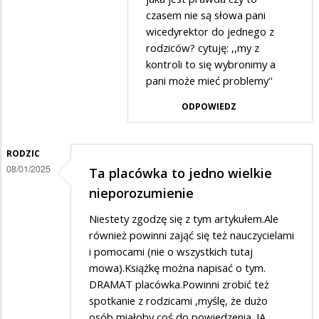
w
czasem nie są słowa pani
odpowiedzi
wicedyrektor do jednego z
na
rodziców? cytuję: ,,my z
.
kontroli to się wybronimy a
pani może mieć problemy''
ODPOWIEDZ
RODZIC
08/01/2025
Ta placówka to jedno wielkie
nieporozumienie
Niestety zgodzę się z tym artykułem.Ale
również powinni zająć się też nauczycielami
i pomocami (nie o wszystkich tutaj
mowa).Książkę można napisać o tym.
DRAMAT placówka.Powinni zrobić też
spotkanie z rodzicami ,myślę, że dużo
osób miałoby coś do powiedzenia. JA