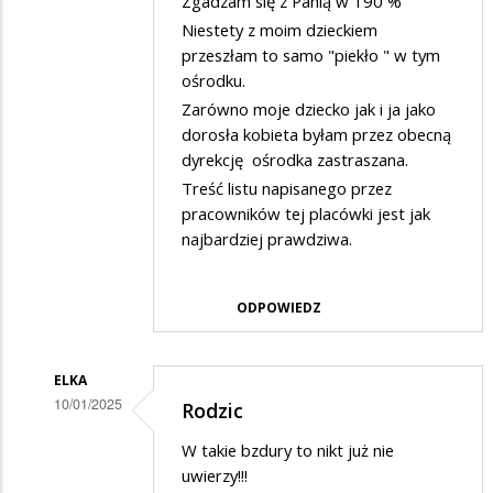
Zgadzam się z Panią w 190 %
przez
Niestety z moim dzieckiem
Rodzic
przeszłam to samo "piekło " w tym
ośrodku.
w
Zarówno moje dziecko jak i ja jako
odpowiedzi
dorosła kobieta byłam przez obecną
na
dyrekcję ośrodka zastraszana.
Potwierdzam
Treść listu napisanego przez
skargę
pracowników tej placówki jest jak
najbardziej prawdziwa.
ODPOWIEDZ
ELKA
10/01/2025
Rodzic
Dodane
W takie bzdury to nikt już nie
przez
uwierzy!!!