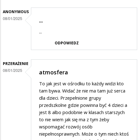
Kiedyś
było
ANONYMOUS
08/01/2025
lepiej
...
...
ODPOWIEDZ
PRZERAŻENIE
08/01/2025
atmosfera
To jak jest w ośrodku to każdy widzi kto
tam bywa. Widać że nie ma tam już serca
dla dzieci. Przepełnione grupy
przedszkolne gdzie powinna być 4 dzieci a
jest 8 albo podobnie w klasach starszych
to nie wiem jak się ma z tym żeby
wspomagać rozwój osób
niepełnosprawnych. Może o tym niech ktoś