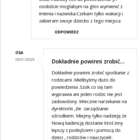
osobiście mogłabym na głos wymienić z
imienia i nazwiska.Czekam tylko wakacji i
zabieram swoje dziecko z tego miejsca
ODPOWIEDZ
OSA
08/01/2025
Dokładnie powinni zrobić…
Dodane
Dokładnie powinni zrobić spotkanie z
przez
rodzicami .Mielibyśmy dużo do
Rodzic
powiedzenia .Szok co się tam
wyprawia ani jeden rodzic nie jest
w
zadowolony .Wiecznie narzekanie na
odpowiedzi
dyrektorki ,złe zarządzanie
na
ośrodkiem .Miejmy tylko nadzieję że
Ta
Nową kadencję dostanie ktoś inny
lepszy z podejściem i pomocą do
placówka
dzieci , rodziców i nauczycieli .