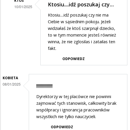
KTOŚ
Ktosiu....idź poszukaj czy…
10/01/2025
Dodane
Ktosiu....idź poszukaj czy nie ma
Ciebie w sąsiednim pokoju. Jeżeli
przez
widziałaś że ktoś szarpnął dziecko,
Ktoś
to w tym momencie jesteś również
w
winna, że nie zglosilas i zatailas ten
fakt.
odpowiedzi
na
ODPOWIEDZ
Popieram
skargę
KOBIETA
08/01/2025
!!!!!!!!!!!!!!
Dyrektorzy w tej placówce nie powinni
zajmować tych stanowisk, całkowity brak
współpracy i ignorancja pracowników
wszystkich nie tylko nauczycieli.
ODPOWIEDZ