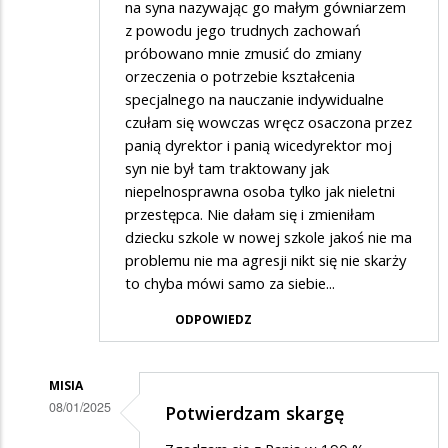
na syna nazywając go małym gówniarzem
z powodu jego trudnych zachowań
próbowano mnie zmusić do zmiany
orzeczenia o potrzebie kształcenia
specjalnego na nauczanie indywidualne
czułam się wowczas wręcz osaczona przez
panią dyrektor i panią wicedyrektor moj
syn nie był tam traktowany jak
niepelnosprawna osoba tylko jak nieletni
przestępca. Nie dałam się i zmieniłam
dziecku szkole w nowej szkole jakoś nie ma
problemu nie ma agresji nikt się nie skarży
to chyba mówi samo za siebie...
ODPOWIEDZ
MISIA
08/01/2025
Potwierdzam skargę
Dodane