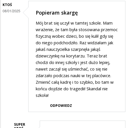
KTOŚ
na
08/01/2025
Popieram skargę
Potwierdzam
skargę
Mój brat się uczył w tamtej szkole. Mam
wrażenie, że tam była stosowana przemoc
fizyczną wobec dzieci, bo się kulił gdy się
do niego podchodziło. Raz widziałam jak
jakaś nauczycielka szarpnęła jakąś
dziewczynkę na korytarzu. Teraz brat
chodzi do innej szkoły i jest dużo lepiej,
nawet zaczął się uśmiechać, co się nie
zdarzało podczas nauki w tej placówce.
Zmienić całą kadrę i to szybko, bo tam w
końcu dojdzie do tragedii! Skandal nie
szkoła!
ODPOWIEDZ
SUPER