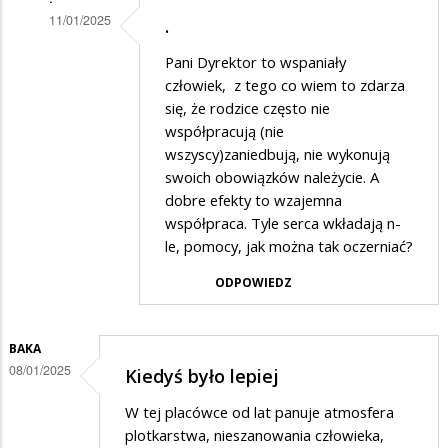
11/01/2025
.
Dodane
Pani Dyrektor to wspaniały
przez
człowiek, z tego co wiem to zdarza
Rodzic
się, że rodzice często nie
współpracują (nie
5
wszyscy)zaniedbują, nie wykonują
w
swoich obowiązków należycie. A
odpowiedzi
dobre efekty to wzajemna
na
współpraca. Tyle serca wkładają n-
le, pomocy, jak można tak oczerniać?
Też
popieram
ODPOWIEDZ
artykuł
BAKA
08/01/2025
Kiedyś było lepiej
W tej placówce od lat panuje atmosfera
plotkarstwa, nieszanowania człowieka,