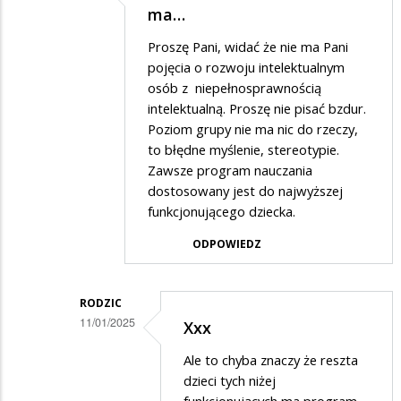
Dodane
ma…
Pani…
przez
Proszę Pani, widać że nie ma Pani
Rodzic
pojęcia o rozwoju intelektualnym
w
osób z niepełnosprawnością
intelektualną. Proszę nie pisać bzdur.
odpowiedzi
Poziom grupy nie ma nic do rzeczy,
na
to błędne myślenie, stereotypie.
Zgadzam
Zawsze program nauczania
się
dostosowany jest do najwyższej
funkcjonującego dziecka.
Pani…
ODPOWIEDZ
RODZIC
11/01/2025
Xxx
Dodane
Ale to chyba znaczy że reszta
przez
dzieci tych niżej
Xxx