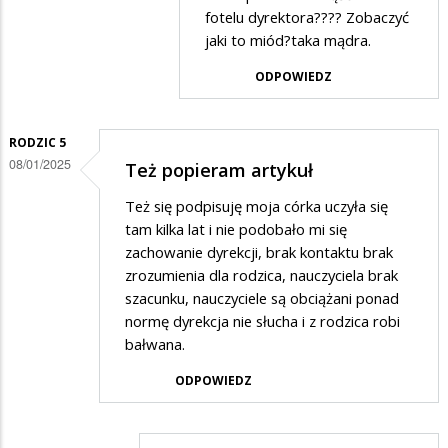
przez
fotelu dyrektora???? Zobaczyć
Osa
jaki to miód?taka mądra.
w
ODPOWIEDZ
odpowiedzi
na
RODZIC 5
Dokładnie
08/01/2025
Też popieram artykuł
powinni
Też się podpisuję moja córka uczyła się
zrobić…
tam kilka lat i nie podobało mi się
zachowanie dyrekcji, brak kontaktu brak
zrozumienia dla rodzica, nauczyciela brak
szacunku, nauczyciele są obciążani ponad
normę dyrekcja nie słucha i z rodzica robi
bałwana.
ODPOWIEDZ
.