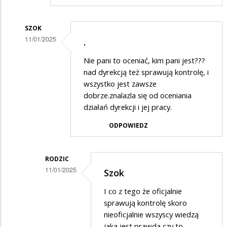
SZOK
11/01/2025
.
Dodane
Nie pani to oceniać, kim pani jest???
przez
nad dyrekcją też sprawują kontrolę, i
Kobieta
wszystko jest zawsze
dobrze.znalazla się od oceniania
w
działań dyrekcji i jej pracy.
odpowiedzi
ODPOWIEDZ
na
!!!!!!!!!!!!!!
RODZIC
11/01/2025
Szok
Dodane
I co z tego że oficjalnie
przez
sprawują kontrolę skoro
Szok
nieoficjalnie wszyscy wiedzą
jaka jest prawda czy to