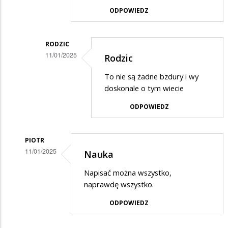
Rodzic
ODPOWIEDZ
w
odpowiedzi
RODZIC
na
11/01/2025
Rodzic
Potwierdzam
Dodane
skargę
To nie są żadne bzdury i wy
przez
doskonale o tym wiecie
Elka
ODPOWIEDZ
w
odpowiedzi
PIOTR
na
11/01/2025
Nauka
Rodzic
Dodane
Napisać można wszystko,
przez
naprawdę wszystko.
Rodzic
ODPOWIEDZ
w
odpowiedzi