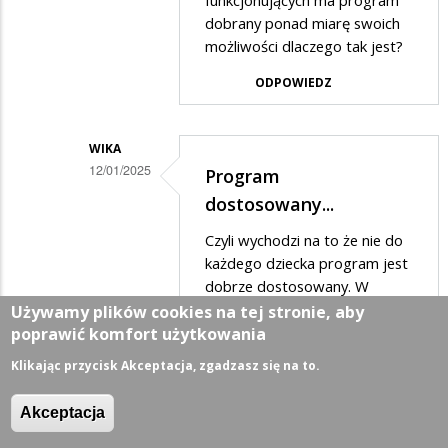
funkcjonujących ma program
dobrany ponad miarę swoich
w
możliwości dlaczego tak jest?
odpowiedzi
ODPOWIEDZ
na
Proszę
Pani,
WIKA
12/01/2025
widać
Program
Dodane
że
dostosowany...
przez
nie
Czyli wychodzi na to że nie do
Xxx
ma…
każdego dziecka program jest
w
dobrze dostosowany. W
przypadku dzieci z
Używamy plików cookies na tej stronie, aby
odpowiedzi
orzeczeniem program
poprawić komfort użytkowania
na
powinien być dostosowany do
Klikając przycisk Akceptacja, zgadzasz się na to.
Proszę
każdego dziecka indywidualnie
Pani,
a nie tylko do najwyżej
Akceptacja
funkcjonującego dziecka.
widać