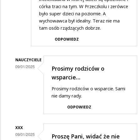
córka traci na tym. W Przeczkolu i zerówce
było super dzieci na poziomie. A
wychowawca był idealny. Teraz nie ma
tam osób rządzących dobrze.
ODPOWIEDZ
NAUCZYCIELE
09/01/2025
Prosimy rodziców o
Dodane
wsparcie…
przez
Prosimy rodziców o wsparcie. Sami
Rodzic
nie damy rady.
w
ODPOWIEDZ
odpowiedzi
na
XXX
Zgadzam
09/01/2025
Proszę Pani, widać że nie
się