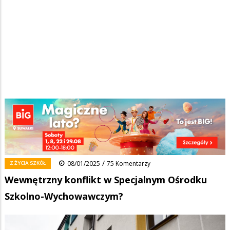
Strona główna
/
Wiadomości
/
Z życia szkół
/
Ścieżka
Wewnętrzny konflikt w Specjalnym Ośrodku Szkolno-Wychowawczym?
nawigacyjna
Facebook
Pinterest
Tumblr
Reddit
Share
0
/
Z ŻYCIA SZKÓŁ
08/01/2025
75 Komentarzy
Wewnętrzny konflikt w Specjalnym Ośrodku
Szkolno-Wychowawczym?