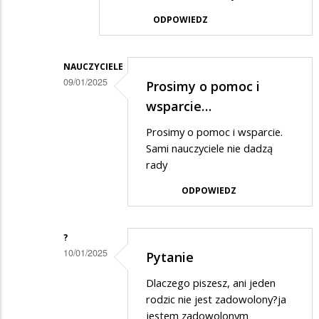
to
ODPOWIEDZ
jedno
wielkie
nieporozumienie
NAUCZYCIELE
09/01/2025
Prosimy o pomoc i
Dodane
wsparcie…
przez
Prosimy o pomoc i wsparcie.
Osa
Sami nauczyciele nie dadzą
w
rady
odpowiedzi
ODPOWIEDZ
na
Dokładnie
?
powinni
10/01/2025
Pytanie
zrobić…
Dodane
Dlaczego piszesz, ani jeden
przez
rodzic nie jest zadowolony?ja
Osa
jestem zadowolonym