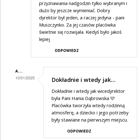
przyznawania nadgodzin tylko wybranym i
dużo by jeszcze wymieniać. Dobry
dyrektor był jeden, a raczej jedyna - pani
Muszczynko. Za jej czasów placówka
świetnie się rozwijała. Kiedyś było jakoś
lepiej
ODPOWIEDZ
A....
10/01/2025
Dokładnie i wtedy jak…
Dodane
Dokładnie i wtedy jak wicedyrektor
przez
była Pani Hania Dąbrowska 🩷
BaKa
Placówka tworzyła wtedy rodzinną
atmosferę, a dziecko i jego potrzeby
w
były stawiane na pierwszym miejscu.
odpowiedzi
ODPOWIEDZ
na