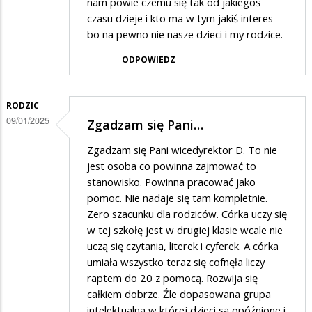
nam powie czemu się tak od jakiegoś
czasu dzieje i kto ma w tym jakiś interes
bo na pewno nie nasze dzieci i my rodzice.
ODPOWIEDZ
RODZIC
09/01/2025
Zgadzam się Pani…
Zgadzam się Pani wicedyrektor D. To nie
jest osoba co powinna zajmować to
stanowisko. Powinna pracować jako
pomoc. Nie nadaje się tam kompletnie.
Zero szacunku dla rodziców. Córka uczy się
w tej szkołę jest w drugiej klasie wcale nie
uczą się czytania, literek i cyferek. A córka
umiała wszystko teraz się cofnęła liczy
raptem do 20 z pomocą. Rozwija się
całkiem dobrze. Źle dopasowana grupa
intelektualna w której dzieci są opóźnione i