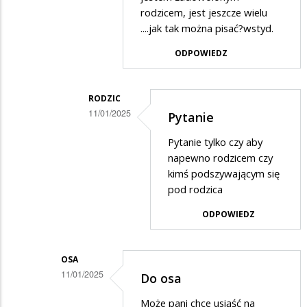
rodzicem, jest jeszcze wielu
w
....jak tak można pisać?wstyd.
odpowiedzi
ODPOWIEDZ
na
Dokładnie
powinni
RODZIC
11/01/2025
zrobić…
Pytanie
Dodane
Pytanie tylko czy aby
przez
napewno rodzicem czy
?
kimś podszywającym się
pod rodzica
w
odpowiedzi
ODPOWIEDZ
na
Pytanie
OSA
11/01/2025
Do osa
Dodane
Może pani chce usiąść na