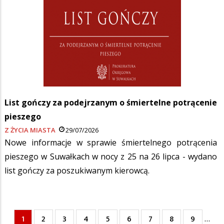
List gończy za podejrzanym o śmiertelne potrącenie
pieszego
Z ŻYCIA MIASTA
29/07/2026
Nowe informacje w sprawie śmiertelnego potrącenia
pieszego w Suwałkach w nocy z 25 na 26 lipca - wydano
list gończy za poszukiwanym kierowcą.
Bieżąca
1
Page
2
Page
3
Page
4
Page
5
Page
6
Page
7
Page
8
Page
9
…
Stronicowanie