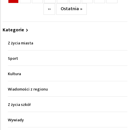
strona
Następna
››
Ostatnia
Ostatnia »
strona
strona
Kategorie
Z życia miasta
Sport
Kultura
Wiadomości z regionu
Z życia szkół
Wywiady