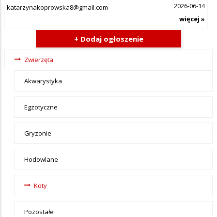
2026-06-14
katarzynakoprowska8@gmail.com
więcej »
+ Dodaj ogłoszenie
Ogłoszenia
Zwierzęta
- tax -
Akwarystyka
menu-
Zwierzeta
Egzotyczne
Gryzonie
Hodowlane
Koty
Pozostałe