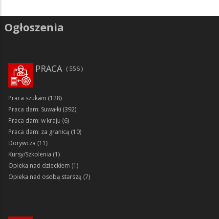
Ogłoszenia
PRACA
556
Praca szukam
(128)
Praca dam: Suwałki
(392)
Praca dam: w kraju
(6)
Praca dam: za granicą
(10)
Dorywcza
(11)
Kursy/Szkolenia
(1)
Opieka nad dzieckiem
(1)
Opieka nad osobą starszą
(7)