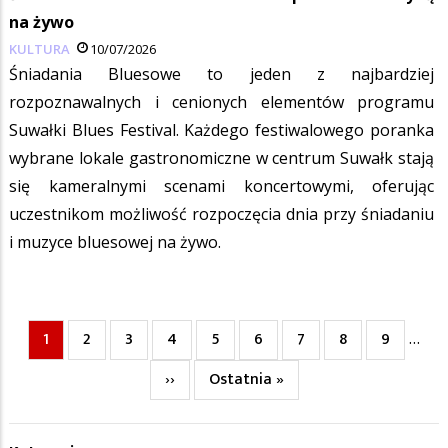
na żywo
KULTURA
10/07/2026
Śniadania Bluesowe to jeden z najbardziej
rozpoznawalnych i cenionych elementów programu
Suwałki Blues Festival. Każdego festiwalowego poranka
wybrane lokale gastronomiczne w centrum Suwałk stają
się kameralnymi scenami koncertowymi, oferując
uczestnikom możliwość rozpoczęcia dnia przy śniadaniu
i muzyce bluesowej na żywo.
Bieżąca
1
Page
2
Page
3
Page
4
Page
5
Page
6
Page
7
Page
8
Page
9
…
Stronicowanie
strona
Następna
››
Ostatnia
Ostatnia »
strona
strona