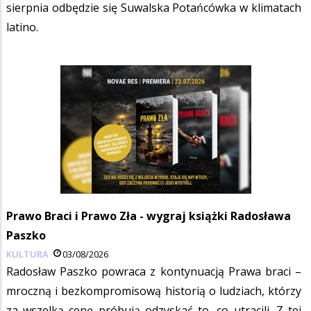
sierpnia odbędzie się Suwalska Potańcówka w klimatach
latino.
Prawo Braci i Prawo Zła - wygraj książki Radosława
Paszko
KULTURA
03/08/2026
Radosław Paszko powraca z kontynuacją Prawa braci –
mroczną i bezkompromisową historią o ludziach, którzy
za wszelką cenę próbują odzyskać to, co utracili. Z tej