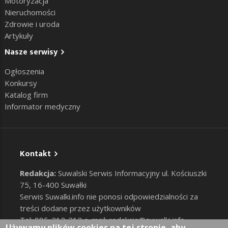
Motoryzacja
Nieruchomości
Zdrowie i uroda
Artykuły
Nasze serwisy
Ogłoszenia
Konkursy
Katalog firm
Informator medyczny
Kontakt
Redakcja:
Suwalski Serwis Informacyjny ul. Kościuszki
75, 16-400 Suwałki
Serwis Suwalki.info nie ponosi odpowiedzialności za
treści dodane przez użytkowników
Tel: 885-212-212 e-mail:
redakcja@suwalki.info
,
Używamy plików cookies na tej stronie, aby