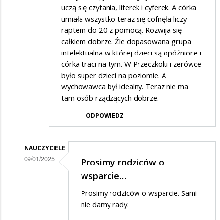
uczą się czytania, literek i cyferek. A córka
umiała wszystko teraz się cofnęła liczy
raptem do 20 z pomocą. Rozwija się
całkiem dobrze. Źle dopasowana grupa
intelektualna w której dzieci są opóźnione i
córka traci na tym. W Przeczkolu i zerówce
było super dzieci na poziomie. A
wychowawca był idealny. Teraz nie ma
tam osób rządzących dobrze.
ODPOWIEDZ
NAUCZYCIELE
09/01/2025
Prosimy rodziców o
Dodane
wsparcie…
przez
Prosimy rodziców o wsparcie. Sami
Rodzic
nie damy rady.
w