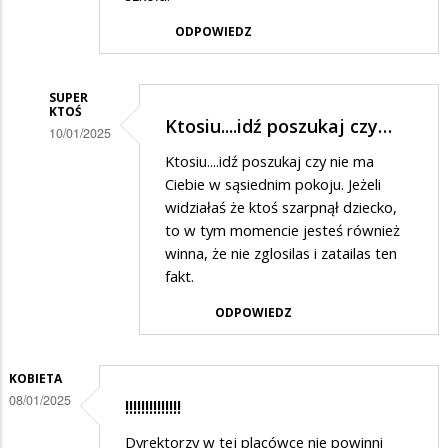
ODPOWIEDZ
SUPER
KTOŚ
Ktosiu....idź poszukaj czy…
10/01/2025
Dodane
Ktosiu....idź poszukaj czy nie ma
Ciebie w sąsiednim pokoju. Jeżeli
przez
widziałaś że ktoś szarpnął dziecko,
Ktoś
to w tym momencie jesteś również
w
winna, że nie zglosilas i zatailas ten
fakt.
odpowiedzi
na
ODPOWIEDZ
Popieram
skargę
KOBIETA
08/01/2025
!!!!!!!!!!!!!!
Dyrektorzy w tej placówce nie powinni