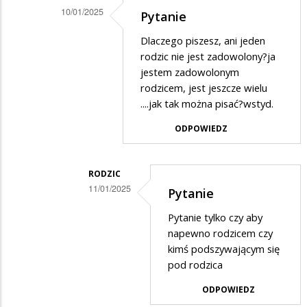
powinni
10/01/2025
Pytanie
zrobić…
Dodane
Dlaczego piszesz, ani jeden
przez
rodzic nie jest zadowolony?ja
Osa
jestem zadowolonym
rodzicem, jest jeszcze wielu
w
....jak tak można pisać?wstyd.
odpowiedzi
ODPOWIEDZ
na
Dokładnie
powinni
RODZIC
11/01/2025
zrobić…
Pytanie
Dodane
Pytanie tylko czy aby
przez
napewno rodzicem czy
?
kimś podszywającym się
pod rodzica
w
odpowiedzi
ODPOWIEDZ