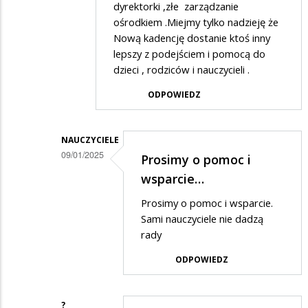
dyrektorki ,złe zarządzanie
na
ośrodkiem .Miejmy tylko nadzieję że
Ta
Nową kadencję dostanie ktoś inny
lepszy z podejściem i pomocą do
placówka
dzieci , rodziców i nauczycieli .
to
ODPOWIEDZ
jedno
wielkie
nieporozumienie
NAUCZYCIELE
09/01/2025
Prosimy o pomoc i
Dodane
wsparcie…
przez
Prosimy o pomoc i wsparcie.
Osa
Sami nauczyciele nie dadzą
w
rady
odpowiedzi
ODPOWIEDZ
na
Dokładnie
?