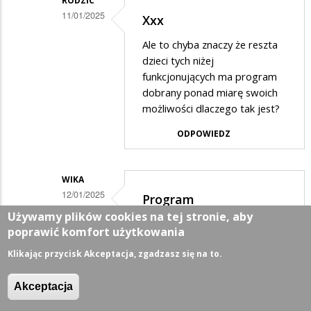
RODZIC
11/01/2025
Xxx
Dodane
Ale to chyba znaczy że reszta
przez
dzieci tych niżej
Xxx
funkcjonujących ma program
dobrany ponad miarę swoich
w
możliwości dlaczego tak jest?
odpowiedzi
ODPOWIEDZ
na
Proszę
Pani,
WIKA
12/01/2025
widać
Program
Dodane
Używamy plików cookies na tej stronie, aby
że
dostosowany...
poprawić komfort użytkowania
przez
nie
Czyli wychodzi na to że nie do
Xxx
Klikając przycisk Akceptacja, zgadzasz się na to.
ma…
każdego dziecka program jest
w
dobrze dostosowany. W
Akceptacja
przypadku dzieci z
odpowiedzi
orzeczeniem program