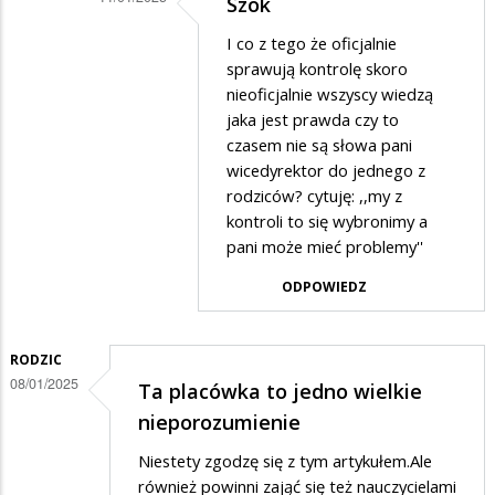
Szok
Dodane
I co z tego że oficjalnie
przez
sprawują kontrolę skoro
Szok
nieoficjalnie wszyscy wiedzą
jaka jest prawda czy to
w
czasem nie są słowa pani
odpowiedzi
wicedyrektor do jednego z
na
rodziców? cytuję: ,,my z
.
kontroli to się wybronimy a
pani może mieć problemy''
ODPOWIEDZ
RODZIC
08/01/2025
Ta placówka to jedno wielkie
nieporozumienie
Niestety zgodzę się z tym artykułem.Ale
również powinni zająć się też nauczycielami