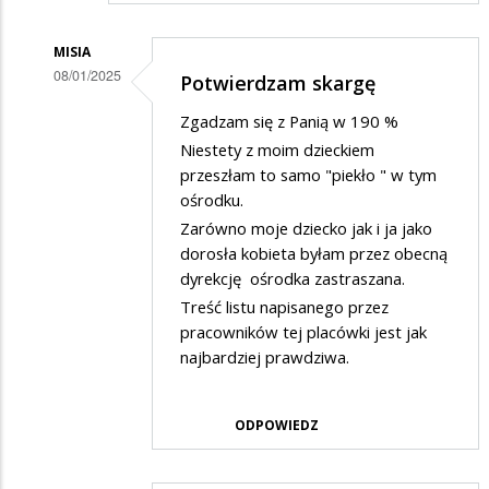
MISIA
08/01/2025
Potwierdzam skargę
Dodane
Zgadzam się z Panią w 190 %
przez
Niestety z moim dzieckiem
Rodzic
przeszłam to samo "piekło " w tym
ośrodku.
w
Zarówno moje dziecko jak i ja jako
odpowiedzi
dorosła kobieta byłam przez obecną
na
dyrekcję ośrodka zastraszana.
Potwierdzam
Treść listu napisanego przez
skargę
pracowników tej placówki jest jak
najbardziej prawdziwa.
ODPOWIEDZ