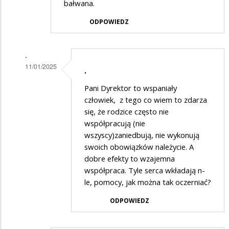
bałwana.
ODPOWIEDZ
.
11/01/2025
.
Dodane
Pani Dyrektor to wspaniały
przez
człowiek, z tego co wiem to zdarza
Rodzic
się, że rodzice często nie
współpracują (nie
5
wszyscy)zaniedbują, nie wykonują
w
swoich obowiązków należycie. A
odpowiedzi
dobre efekty to wzajemna
na
współpraca. Tyle serca wkładają n-
le, pomocy, jak można tak oczerniać?
Też
popieram
ODPOWIEDZ
artykuł