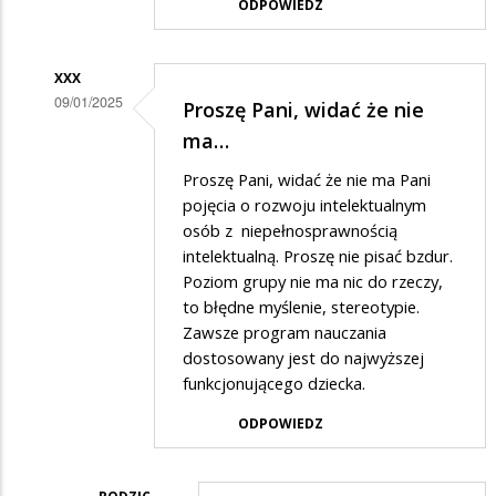
ODPOWIEDZ
odpowiedzi
na
XXX
Zgadzam
09/01/2025
Proszę Pani, widać że nie
się
Dodane
ma…
Pani…
przez
Proszę Pani, widać że nie ma Pani
Rodzic
pojęcia o rozwoju intelektualnym
w
osób z niepełnosprawnością
intelektualną. Proszę nie pisać bzdur.
odpowiedzi
Poziom grupy nie ma nic do rzeczy,
na
to błędne myślenie, stereotypie.
Zgadzam
Zawsze program nauczania
się
dostosowany jest do najwyższej
funkcjonującego dziecka.
Pani…
ODPOWIEDZ