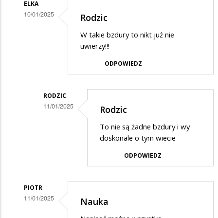
ELKA
10/01/2025
Rodzic
Dodane
W takie bzdury to nikt już nie
przez
uwierzy!!!
Rodzic
ODPOWIEDZ
w
odpowiedzi
RODZIC
na
11/01/2025
Rodzic
Potwierdzam
Dodane
skargę
To nie są żadne bzdury i wy
przez
doskonale o tym wiecie
Elka
ODPOWIEDZ
w
odpowiedzi
PIOTR
na
11/01/2025
Nauka
Rodzic
Dodane