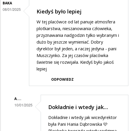
BAKA
08/01/2025
Kiedyś było lepiej
W tej placówce od lat panuje atmosfera
plotkarstwa, nieszanowania człowieka,
przyznawania nadgodzin tylko wybranym i
dużo by jeszcze wymieniać. Dobry
dyrektor był jeden, a raczej jedyna - pani
Muszczynko. Za jej czasów placówka
świetnie się rozwijała. Kiedyś było jakoś
lepiej
ODPOWIEDZ
A....
10/01/2025
Dokładnie i wtedy jak…
Dodane
Dokładnie i wtedy jak wicedyrektor
przez
była Pani Hania Dąbrowska 🩷
BaKa
Placówka tworzyła wtedy rodzinną