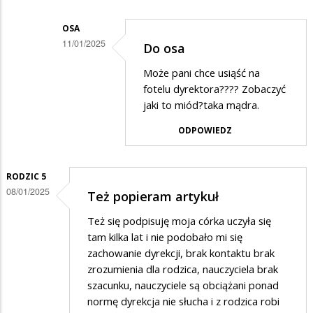
na
Pytanie
OSA
11/01/2025
Do osa
Dodane
Może pani chce usiąść na
przez
fotelu dyrektora???? Zobaczyć
Osa
jaki to miód?taka mądra.
w
ODPOWIEDZ
odpowiedzi
na
RODZIC 5
Dokładnie
08/01/2025
Też popieram artykuł
powinni
Też się podpisuję moja córka uczyła się
zrobić…
tam kilka lat i nie podobało mi się
zachowanie dyrekcji, brak kontaktu brak
zrozumienia dla rodzica, nauczyciela brak
szacunku, nauczyciele są obciążani ponad
normę dyrekcja nie słucha i z rodzica robi