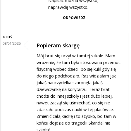
Napisać można wszystko,
przez
naprawdę wszystko.
Rodzic
ODPOWIEDZ
w
odpowiedzi
KTOŚ
na
08/01/2025
Popieram skargę
Potwierdzam
skargę
Mój brat się uczył w tamtej szkole. Mam
wrażenie, że tam była stosowana przemoc
fizyczną wobec dzieci, bo się kulił gdy się
do niego podchodziło. Raz widziałam jak
jakaś nauczycielka szarpnęła jakąś
dziewczynkę na korytarzu. Teraz brat
chodzi do innej szkoły i jest dużo lepiej,
nawet zaczął się uśmiechać, co się nie
zdarzało podczas nauki w tej placówce.
Zmienić całą kadrę i to szybko, bo tam w
końcu dojdzie do tragedii! Skandal nie
szkoła!