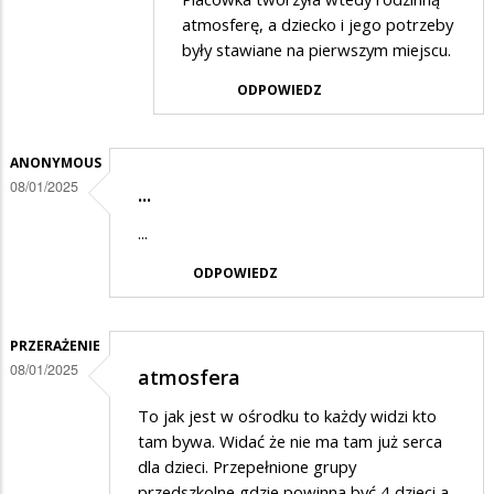
atmosferę, a dziecko i jego potrzeby
w
były stawiane na pierwszym miejscu.
odpowiedzi
ODPOWIEDZ
na
Kiedyś
było
ANONYMOUS
08/01/2025
lepiej
...
...
ODPOWIEDZ
PRZERAŻENIE
08/01/2025
atmosfera
To jak jest w ośrodku to każdy widzi kto
tam bywa. Widać że nie ma tam już serca
dla dzieci. Przepełnione grupy
przedszkolne gdzie powinna być 4 dzieci a