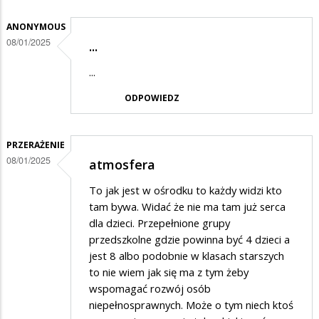
Kiedyś
było
ANONYMOUS
08/01/2025
lepiej
...
...
ODPOWIEDZ
PRZERAŻENIE
08/01/2025
atmosfera
To jak jest w ośrodku to każdy widzi kto
tam bywa. Widać że nie ma tam już serca
dla dzieci. Przepełnione grupy
przedszkolne gdzie powinna być 4 dzieci a
jest 8 albo podobnie w klasach starszych
to nie wiem jak się ma z tym żeby
wspomagać rozwój osób
niepełnosprawnych. Może o tym niech ktoś