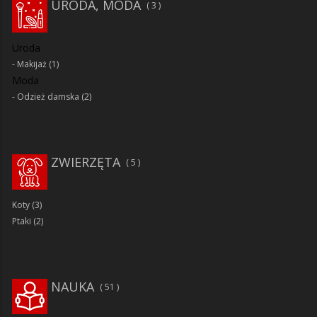
URODA, MODA
3
Uroda
Makijaż
(1)
Moda
Odzież damska
(2)
ZWIERZĘTA
5
Koty
(3)
Ptaki
(2)
NAUKA
51