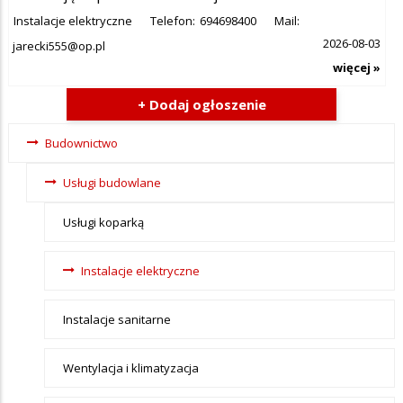
Instalacje elektryczne
Telefon:
694698400
Mail:
2026-08-03
jarecki555@op.pl
więcej »
+ Dodaj ogłoszenie
Ogłoszenia -
Budownictwo
tax - menu-
Usługi budowlane
Budownictwo
Usługi koparką
Instalacje elektryczne
Instalacje sanitarne
Wentylacja i klimatyzacja