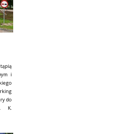
ąpią
wym i
kiego
rking
ry do
. K.