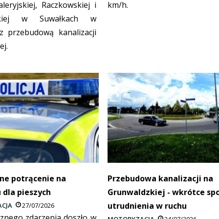
aleryjskiej, Raczkowskiej i
km/h.
ńskiej w Suwałkach w
z przebudową kanalizacji
ej.
ne potrącenie na
Przebudowa kanalizacji na
u dla pieszych
Grunwaldzkiej - wkrótce sp
utrudnienia w ruchu
CJA
27/07/2026
cznego zdarzenia doszło w
MOTORYZACJA
24/07/2026