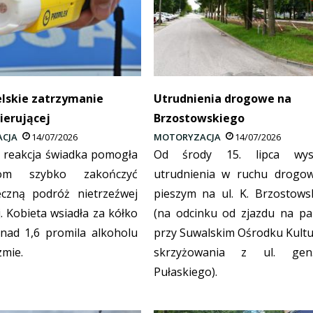
lskie zatrzymanie
Utrudnienia drogowe na
kierującej
Brzostowskiego
CJA
14/07/2026
MOTORYZACJA
14/07/2026
reakcja świadka pomogła
Od środy 15. lipca wyst
ntom szybko zakończyć
utrudnienia w ruchu drogo
eczną podróż nietrzeźwej
pieszym na ul. K. Brzostows
j. Kobieta wsiadła za kółko
(na odcinku od zjazdu na pa
nad 1,6 promila alkoholu
przy Suwalskim Ośrodku Kultu
zmie.
skrzyżowania z ul. gen
Pułaskiego).