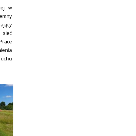
iej w
iemny
ający
 sieć
Prace
ienia
ruchu