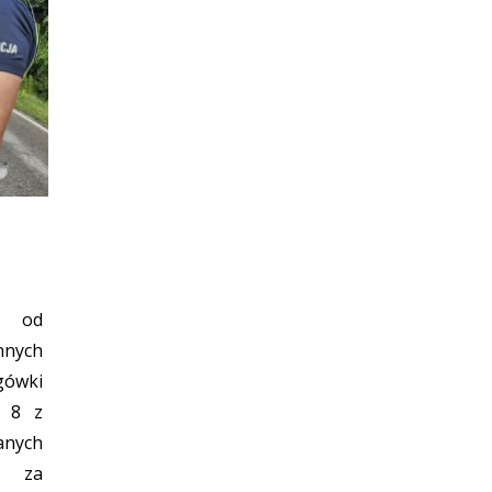
) od
nych
gówki
. 8 z
nych
ć za