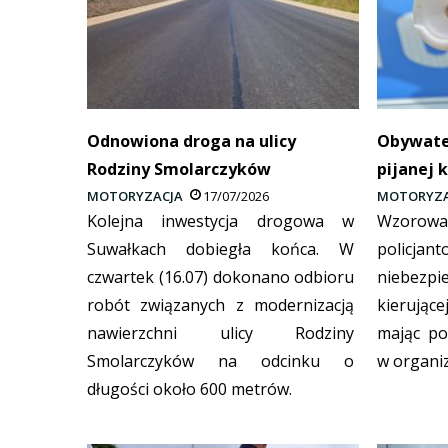
Odnowiona droga na ulicy
Obywate
Rodziny Smolarczyków
pijanej 
MOTORYZACJA
17/07/2026
MOTORYZA
Kolejna inwestycja drogowa w
Wzorowa 
Suwałkach dobiegła końca. W
policja
czwartek (16.07) dokonano odbioru
niebezpi
robót związanych z modernizacją
kierujące
nawierzchni ulicy Rodziny
mając po
Smolarczyków na odcinku o
w organi
długości około 600 metrów.