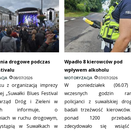
enia drogowe podczas
Wpadło 8 kierowców pod
stivalu
wpływem alkoholu
CJA
08/07/2026
MOTORYZACJA
07/07/2026
u z organizacją imprezy
W poniedziałek (06.07
ej „Suwałki Blues Festival
wczesnych godzin ran
arząd Dróg i Zieleni w
policjanci z suwalskiej dro
kach informuje, o
badali trzeźwość kierowców
niach w ruchu drogowym,
ponad 1200 przebada
ystąpią w Suwałkach w
zdecydowało się wsiąś