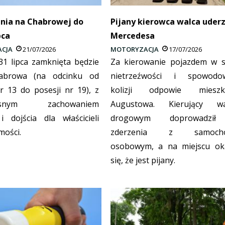
nia na Chabrowej do
Pijany kierowca walca uderz
pca
Mercedesa
CJA
21/07/2026
MOTORYZACJA
17/07/2026
31 lipca zamknięta będzie
Za kierowanie pojazdem w s
habrowa (na odcinku od
nietrzeźwości i spowodo
nr 13 do posesji nr 19), z
kolizji odpowie mieszka
zesnym zachowaniem
Augustowa. Kierujący wa
i dojścia dla właścicieli
drogowym doprowadzi
mości.
zderzenia z samoch
osobowym, a na miejscu ok
się, że jest pijany.