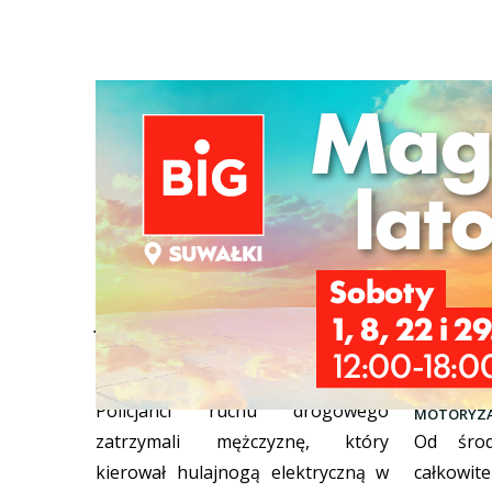
Jechał hulajnogą mając ponad
Utrudni
dwa promile
Kawalery
Olsztyńs
MOTORYZACJA
05/08/2026
Policjanci ruchu drogowego
MOTORYZA
zatrzymali mężczyznę, który
Od środ
kierował hulajnogą elektryczną w
całkowit