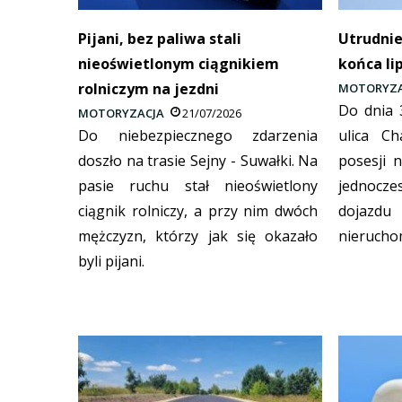
Pijani, bez paliwa stali
Utrudnie
nieoświetlonym ciągnikiem
końca li
rolniczym na jezdni
MOTORYZA
Do dnia 
MOTORYZACJA
21/07/2026
Do niebezpiecznego zdarzenia
ulica C
doszło na trasie Sejny - Suwałki. Na
posesji 
pasie ruchu stał nieoświetlony
jednoc
ciągnik rolniczy, a przy nim dwóch
dojazdu 
mężczyzn, którzy jak się okazało
nierucho
byli pijani.