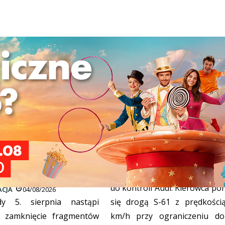
enia drogowe na
Ponad 200 km/h na S-61
jskiej, Raczkowskiej i
MOTORYZACJA
03/08/2026
Policjanci z grupy SPEED zatr
kiej
do kontroli Audi. Kierowca po
CJA
04/08/2026
y 5. sierpnia nastąpi
się drogą S-61 z prędkości
e zamknięcie fragmentów
km/h przy ograniczeniu d