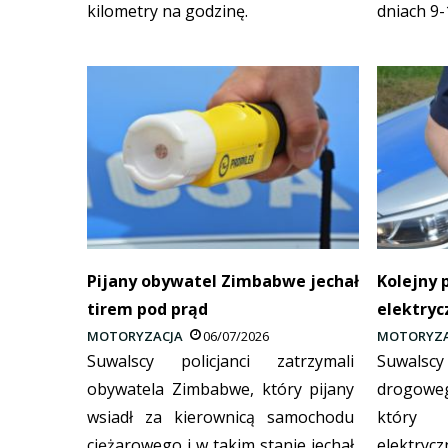
kilometry na godzinę.
dniach 9-
Pijany obywatel Zimbabwe jechał
Kolejny 
tirem pod prąd
elektryc
MOTORYZACJA
06/07/2026
MOTORYZA
Suwalscy policjanci zatrzymali
Suwals
obywatela Zimbabwe, który pijany
drogoweg
wsiadł za kierownicą samochodu
który 
ciężarowego i w takim stanie jechał
elektrycz