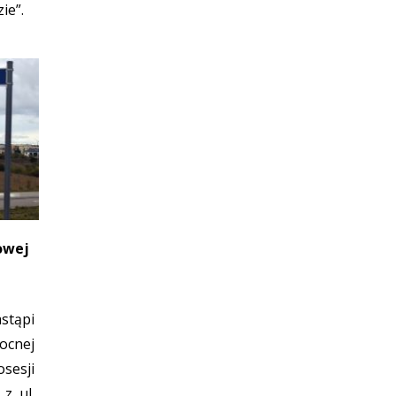
ie”.
jowej
stąpi
ocnej
sesji
z ul.