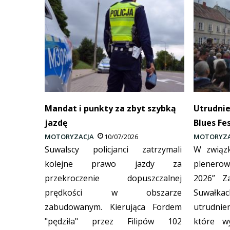
Mandat i punkty za zbyt szybką
Utrudni
jazdę
Blues Fe
MOTORYZACJA
10/07/2026
MOTORYZA
Suwalscy policjanci zatrzymali
W związk
kolejne prawo jazdy za
plenerow
przekroczenie dopuszczalnej
2026” Z
prędkości w obszarze
Suwał
zabudowanym. Kierująca Fordem
utrudnie
"pędziła" przez Filipów 102
które w