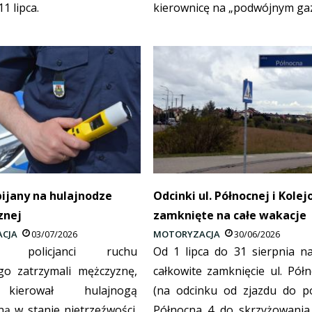
11 lipca.
kierownicę na „podwójnym gaz
pijany na hulajnodze
Odcinki ul. Północnej i Kole
znej
zamknięte na całe wakacje
CJA
03/07/2026
MOTORYZACJA
30/06/2026
cy policjanci ruchu
Od 1 lipca do 31 sierpnia na
o zatrzymali mężczyznę,
całkowite zamknięcie ul. Półn
kierował hulajnogą
(na odcinku od zjazdu do po
ną w stanie nietrzeźwości.
Północna 4 do skrzyżowania 