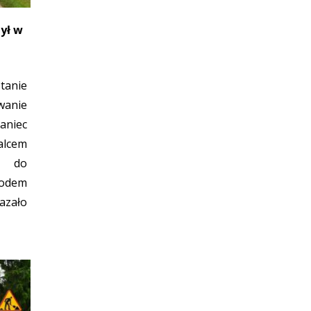
ył w
tanie
wanie
niec
lcem
ł do
odem
azało