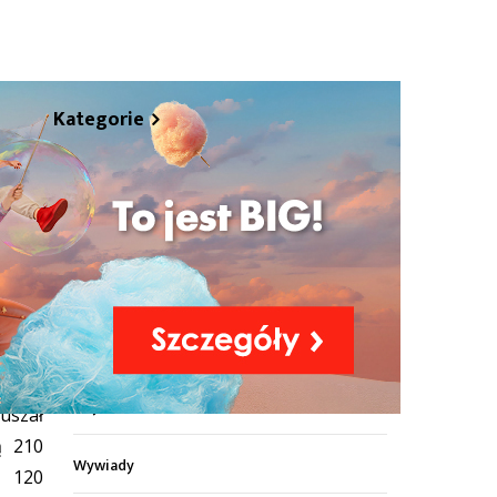
Kategorie
Z życia miasta
Sport
Kultura
Wiadomości z regionu
zymali
Z życia szkół
ruszał
ą 210
Wywiady
o 120