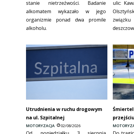
stanie nietrzeźwości. Badanie
ulic: Kaw
alkomatem wykazało w jego
Olszty
organizmie ponad dwa promile
związku 
alkoholu.
deszczow
Utrudnienia w ruchu drogowym
Śmiertel
na ul. Szpitalnej
przejści
MOTORYZACJA
02/08/2026
MOTORYZA
Od poniedziałku 3 sierpnia
Do tragi