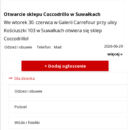
Otwarcie sklepu Coccodrillo w Suwałkach
We wtorek 30. czerwca w Galerii Carrefour przy ulicy
Kościuszki 103 w Suwałkach otwiera się sklep
Coccodrillo!
2026-06-29
Odzież i obuwie
Telefon:
Mail:
więcej »
+ Dodaj ogłoszenie
Ogłoszenia
Dla dziecka
- tax -
Odzież i obuwie
menu-Dla
dziecka
Pościel
Wózki i foteliki