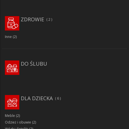
ZDROWIE
2
Inne
(2)
DO ŚLUBU
DLA DZIECKA
6
Meble
(2)
Odzież i obuwie
(2)
Wózki i foteliki
(2)