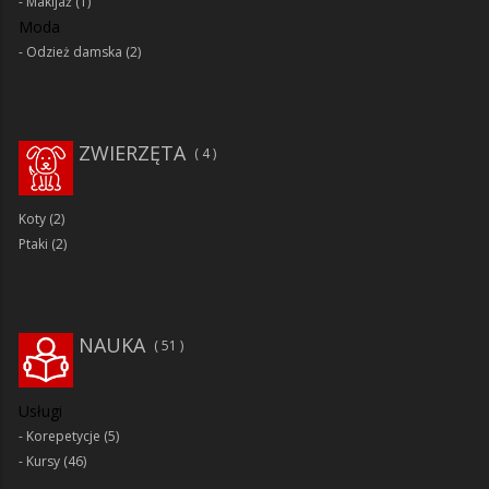
Makijaż
(1)
Moda
Odzież damska
(2)
ZWIERZĘTA
4
Koty
(2)
Ptaki
(2)
NAUKA
51
Usługi
Korepetycje
(5)
Kursy
(46)