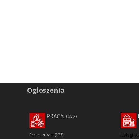
Ogłoszenia
PRACA
556
Usługi b
Praca szukam
(128)