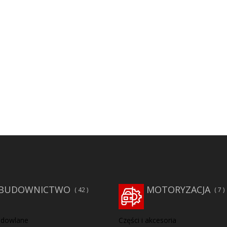
BUDOWNICTWO
MOTORYZACJA
42
7
udowlane
Części i akcesoria