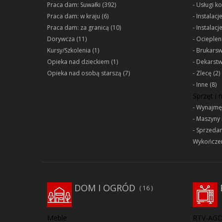
Praca dam: Suwałki
(392)
Usługi k
Praca dam: w kraju
(6)
Instalacj
Praca dam: za granicą
(10)
Instalacj
Dorywcza
(11)
Ociepleni
Kursy/Szkolenia
(1)
Brukars
Opieka nad dzieckiem
(1)
Dekarst
Opieka nad osobą starszą
(7)
Zlecę
(2)
Inne
(8)
Sprzęt i
Wynajmę
Maszyny 
Sprzeda
Wykończen
DOM I OGRÓD
16
Meble
RTV-AG