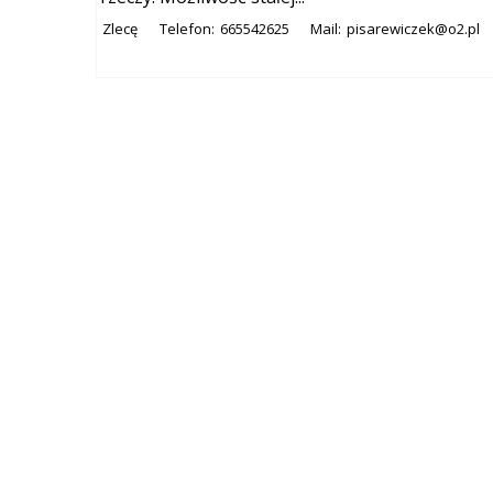
Zlecę
Telefon:
665542625
Mail:
pisarewiczek@o2.pl