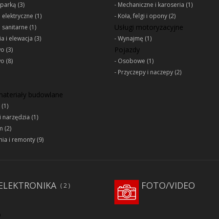
oparką
(3)
Mechaniczne i karoseria
(1)
e elektryczne
(1)
Koła, felgi i opony
(2)
Usługi motoryzacyjne
e sanitarne
(1)
a i elewacja
(3)
Wynajmę
(1)
Pojazdy
wo
(3)
wo
(8)
Osobowe
(1)
Przyczepy i naczepy
(2)
 materiały budowlane
(1)
i narzędzia
(1)
m
(2)
ia i remonty
(9)
ELEKTRONIKA
FOTO/VIDEO
2
D