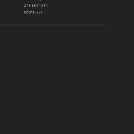
Znaleziono
(1)
Różne
(22)