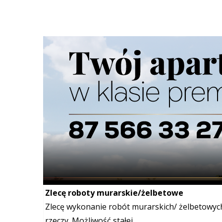
Szukana fraza w ogłoszeniach
Zlecę wykonanie prac wykończeniowych
Zlecę wykonanie prac wykończeniowych na tere
zaraz
Zlecę
Telefon:
665542625
Mail:
pisarewiczek@o2.pl
Zlecę roboty murarskie/żelbetowe
Zlecę wykonanie robót murarskich/ żelbetowych 
rzeczy. Możliwość stałej...