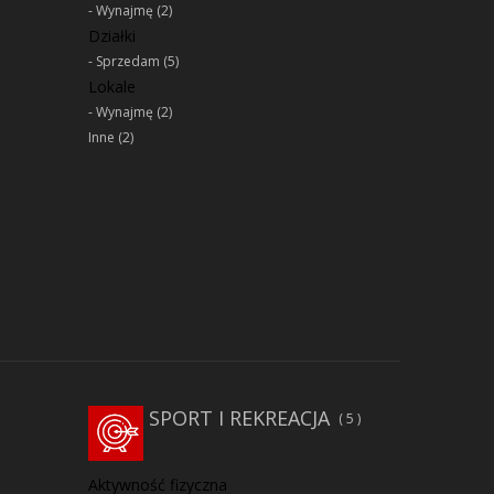
Wynajmę
(2)
Działki
Sprzedam
(5)
Lokale
Wynajmę
(2)
Inne
(2)
SPORT I REKREACJA
5
Aktywność fizyczna