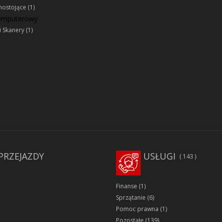
ostojące
(1)
komputerowy
i Skanery
(1)
PRZEJAZDY
USŁUGI
143
Finanse
(1)
Sprzątanie
(6)
Pomoc prawna
(1)
Pozostałe
(139)