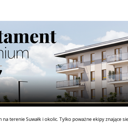
nie gołdapi. Szpachlowanie/malowanie/ zabudowy g/k. Prac
2026-
wię
na terenie Suwałk i okolic. Tylko poważne ekipy znające si