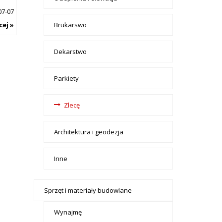
07-07
cej »
Brukarswo
Dekarstwo
Parkiety
Zlecę
Architektura i geodezja
Inne
Sprzęt i materiały budowlane
Wynajmę