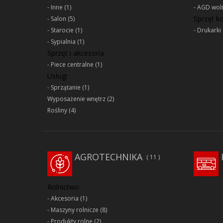
Inne
(1)
AGD woln
Sprzęt 
Salon
(5)
Starocie
(1)
Drukarki 
Sypialnia
(1)
Sprzęt i akcesoria
Piece centralne
(1)
Usługi
Sprzątanie
(1)
Wyposażenie wnętrz
(2)
Rośliny
(4)
AGROTECHNIKA
11
Rolnictwo
Akcesoria
(1)
Maszyny rolnicze
(8)
Produkty rolne
(2)