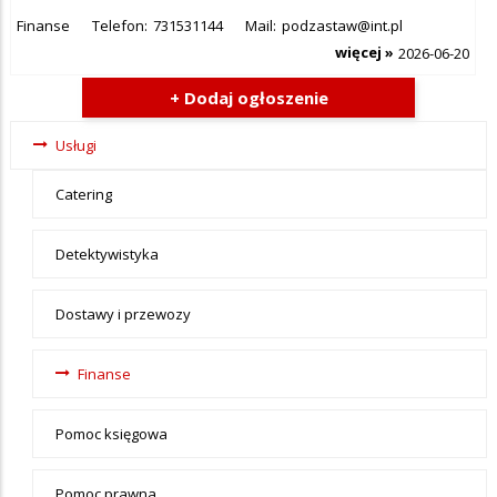
Finanse
Telefon:
731531144
Mail:
podzastaw@int.pl
więcej »
2026-06-20
+ Dodaj ogłoszenie
Ogłoszenia
Usługi
- tax -
Catering
menu-
Uslugi
Detektywistyka
Dostawy i przewozy
Finanse
Pomoc księgowa
Pomoc prawna