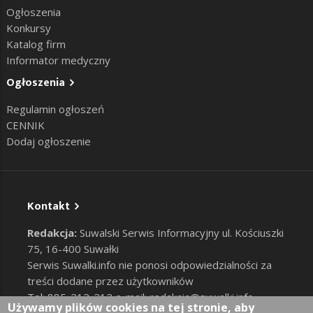
Ogłoszenia
Konkursy
Katalog firm
Informator medyczny
Ogłoszenia
Regulamin ogłoszeń
CENNIK
Dodaj ogłoszenie
Kontakt
Redakcja:
Suwalski Serwis Informacyjny ul. Kościuszki
75, 16-400 Suwałki
Serwis Suwalki.info nie ponosi odpowiedzialności za
treści dodane przez użytkowników
Tel: 885-212-212 e-mail:
redakcja@suwalki.info
,
Używamy plików cookies na tej stronie, aby
reklama@suwalki.info