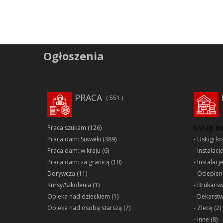
Ogłoszenia
PRACA
551
Usługi b
Praca szukam
(126)
Praca dam: Suwałki
(389)
Usługi k
Praca dam: w kraju
(6)
Instalacj
Praca dam: za granicą
(10)
Instalacj
Dorywcza
(11)
Ociepleni
Kursy/Szkolenia
(1)
Brukars
Opieka nad dzieckiem
(1)
Dekarst
Opieka nad osobą starszą
(7)
Zlecę
(2)
Inne
(8)