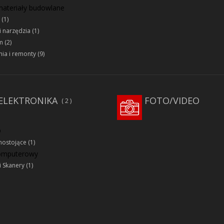
 materiały budowlane
(1)
i narzędzia
(1)
m
(2)
ia i remonty
(9)
ELEKTRONIKA
FOTO/VIDEO
2
D
ostojące
(1)
komputerowy
i Skanery
(1)