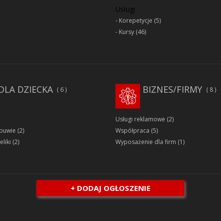
Usługi
Korepetycje
(5)
Kursy
(46)
DLA DZIECKA
BIZNES/FIRMY
6
8
Usługi reklamowe
(2)
obuwie
(2)
Współpraca
(5)
eliki
(2)
Wyposażenie dla firm
(1)
+ DODAJ OGŁOSZENIE