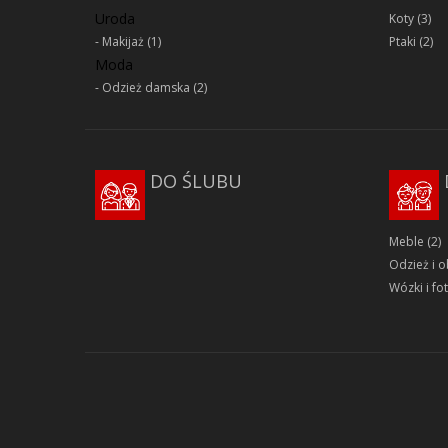
Uroda
Koty
(3)
Makijaż
(1)
Ptaki
(2)
Moda
Odzież damska
(2)
DO ŚLUBU
Meble
(2)
Odzież i 
Wózki i fot