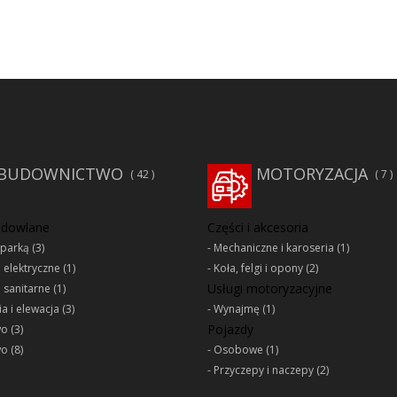
BUDOWNICTWO
MOTORYZACJA
42
7
udowlane
Części i akcesoria
oparką
(3)
Mechaniczne i karoseria
(1)
e elektryczne
(1)
Koła, felgi i opony
(2)
Usługi motoryzacyjne
e sanitarne
(1)
a i elewacja
(3)
Wynajmę
(1)
Pojazdy
wo
(3)
wo
(8)
Osobowe
(1)
Przyczepy i naczepy
(2)