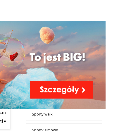
+ Dodaj ogłoszenie
Ogłoszenia
Sport i rekreacja
- tax -
WANE
Aktywność fizyczna
menu-
Sport i
Rowery i akcesoria
.
rekreacja
A,
Siłownia i fitness
Sporty letnie
6-03
Sporty walki
ej »
Sporty zimowe