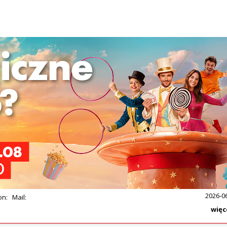
SPECJALNE-PROMO
ompletne, profesjonalne wyposażenie groty / jaskini solnej
doskonale sprawdzą się zarówno w komercyjnym salonie SP
 gabinecie rehabilitacji. Wszystkie urządzenia są w pełni
egularnie serwisowane i zadbane. Stan techniczny: Bardzo
ntaż i transport...
2026-0
on:
Mail:
więc