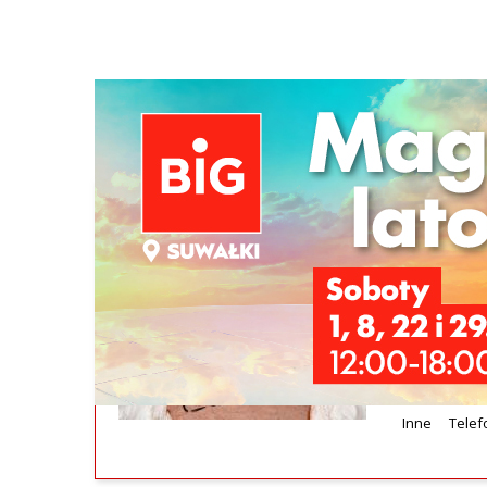
Szukana fraza w ogłoszeniach
wyposażenie groty solnej / SPA
Sprzedam k
Elementy 
hotelu, czy
sprawne, r
dobry Demo
Inne
Telef