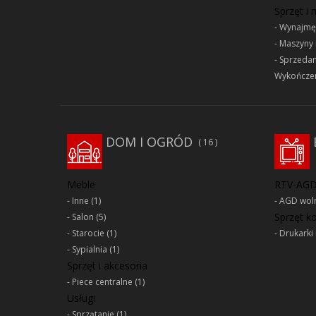
Sprzęt i
Wynajmę
Maszyny 
Sprzeda
Wykończen
DOM I OGRÓD
16
Meble
RTV-AG
Inne
(1)
AGD woln
Sprzęt 
Salon
(5)
Starocie
(1)
Drukarki 
Sypialnia
(1)
Sprzęt i akcesoria
Piece centralne
(1)
Usługi
Sprzątanie
(1)