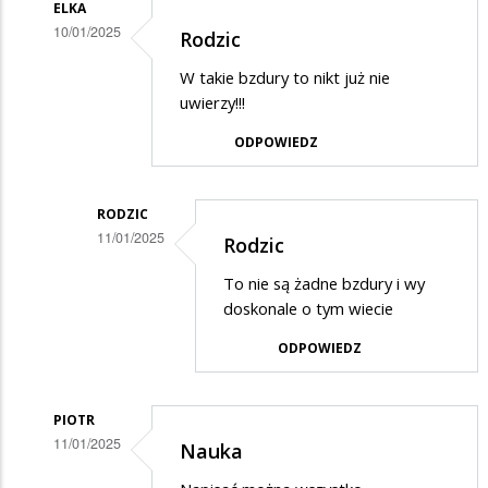
ELKA
10/01/2025
Rodzic
Dodane
W takie bzdury to nikt już nie
przez
uwierzy!!!
Rodzic
ODPOWIEDZ
w
odpowiedzi
RODZIC
na
11/01/2025
Rodzic
Potwierdzam
Dodane
skargę
To nie są żadne bzdury i wy
przez
doskonale o tym wiecie
Elka
ODPOWIEDZ
w
odpowiedzi
PIOTR
na
11/01/2025
Nauka
Rodzic
Dodane