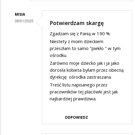
MISIA
08/01/2025
Potwierdzam skargę
Dodane
Zgadzam się z Panią w 190 %
przez
Niestety z moim dzieckiem
Rodzic
przeszłam to samo "piekło " w tym
ośrodku.
w
Zarówno moje dziecko jak i ja jako
odpowiedzi
dorosła kobieta byłam przez obecną
na
dyrekcję ośrodka zastraszana.
Potwierdzam
Treść listu napisanego przez
skargę
pracowników tej placówki jest jak
najbardziej prawdziwa.
ODPOWIEDZ