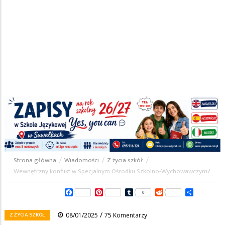
Strona główna
/
Wiadomości
/
Z życia szkół
/
Ścieżka
Wewnętrzny konflikt w Specjalnym Ośrodku Szkolno-Wychowawczym?
nawigacyjna
Facebook
Pinterest
Tumblr
Reddit
Share
0
/
Z ŻYCIA SZKÓŁ
08/01/2025
75 Komentarzy