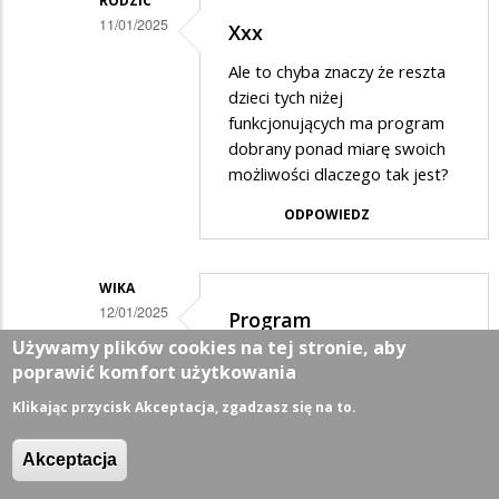
RODZIC
11/01/2025
Xxx
Dodane
Ale to chyba znaczy że reszta
przez
dzieci tych niżej
Xxx
funkcjonujących ma program
dobrany ponad miarę swoich
w
możliwości dlaczego tak jest?
odpowiedzi
ODPOWIEDZ
na
Proszę
Pani,
WIKA
12/01/2025
widać
Program
Dodane
Używamy plików cookies na tej stronie, aby
że
dostosowany...
poprawić komfort użytkowania
przez
nie
Czyli wychodzi na to że nie do
Xxx
Klikając przycisk Akceptacja, zgadzasz się na to.
ma…
każdego dziecka program jest
w
dobrze dostosowany. W
Akceptacja
przypadku dzieci z
odpowiedzi
orzeczeniem program