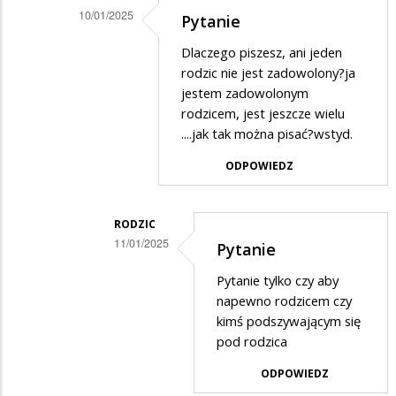
powinni
10/01/2025
Pytanie
zrobić…
Dodane
Dlaczego piszesz, ani jeden
przez
rodzic nie jest zadowolony?ja
Osa
jestem zadowolonym
rodzicem, jest jeszcze wielu
w
....jak tak można pisać?wstyd.
odpowiedzi
ODPOWIEDZ
na
Dokładnie
powinni
RODZIC
11/01/2025
zrobić…
Pytanie
Dodane
Pytanie tylko czy aby
przez
napewno rodzicem czy
?
kimś podszywającym się
pod rodzica
w
odpowiedzi
ODPOWIEDZ