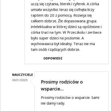
uczą się czytania, literek i cyferek. A córka
umiała wszystko teraz się cofnęła liczy
raptem do 20 z pomocą. Rozwija się
całkiem dobrze. Źle dopasowana grupa
intelektualna w której dzieci są opóźnione i
córka traci na tym. W Przeczkolu i zerówce
było super dzieci na poziomie. A
wychowawca był idealny. Teraz nie ma
tam osób rządzących dobrze.
ODPOWIEDZ
NAUCZYCIELE
09/01/2025
Prosimy rodziców o
Dodane
wsparcie…
przez
Prosimy rodziców o wsparcie. Sami
Rodzic
nie damy rady.
w