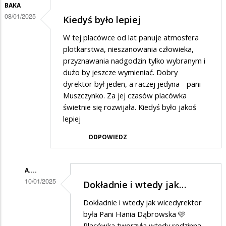
BAKA
08/01/2025
Kiedyś było lepiej
W tej placówce od lat panuje atmosfera
plotkarstwa, nieszanowania człowieka,
przyznawania nadgodzin tylko wybranym i
dużo by jeszcze wymieniać. Dobry
dyrektor był jeden, a raczej jedyna - pani
Muszczynko. Za jej czasów placówka
świetnie się rozwijała. Kiedyś było jakoś
lepiej
ODPOWIEDZ
A....
10/01/2025
Dokładnie i wtedy jak…
Dodane
Dokładnie i wtedy jak wicedyrektor
przez
była Pani Hania Dąbrowska 🩷
BaKa
Placówka tworzyła wtedy rodzinną