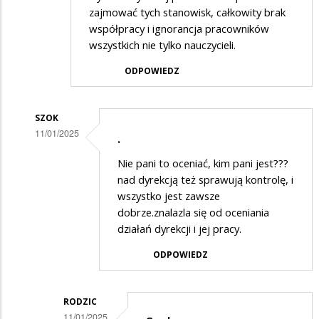
zajmować tych stanowisk, całkowity brak
współpracy i ignorancja pracowników
wszystkich nie tylko nauczycieli.
ODPOWIEDZ
SZOK
11/01/2025
.
Dodane
Nie pani to oceniać, kim pani jest???
przez
nad dyrekcją też sprawują kontrolę, i
Kobieta
wszystko jest zawsze
dobrze.znalazla się od oceniania
w
działań dyrekcji i jej pracy.
odpowiedzi
ODPOWIEDZ
na
!!!!!!!!!!!!!!
RODZIC
11/01/2025