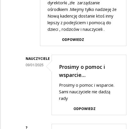
dyrektorki ,złe zarządzanie
na
ośrodkiem .Miejmy tylko nadzieję że
Ta
Nową kadencję dostanie ktoś inny
lepszy z podejściem i pomocą do
placówka
dzieci , rodziców i nauczycieli .
to
ODPOWIEDZ
jedno
wielkie
nieporozumienie
NAUCZYCIELE
09/01/2025
Prosimy o pomoc i
Dodane
wsparcie…
przez
Prosimy o pomoc i wsparcie.
Osa
Sami nauczyciele nie dadzą
w
rady
odpowiedzi
ODPOWIEDZ
na
Dokładnie
?