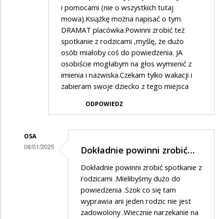
i pomocami (nie o wszystkich tutaj
mowa).Książkę można napisać o tym.
DRAMAT placówka.Powinni zrobić też
spotkanie z rodzicami ,myślę, że dużo
osób miałoby coś do powiedzenia. JA
osobiście mogłabym na głos wymienić z
imienia i nazwiska.Czekam tylko wakacji i
zabieram swoje dziecko z tego miejsca
ODPOWIEDZ
OSA
08/01/2025
Dokładnie powinni zrobić…
Dodane
Dokładnie powinni zrobić spotkanie z
przez
rodzicami .Mielibyśmy dużo do
Rodzic
powiedzenia .Szok co się tam
wyprawia ani jeden rodzic nie jest
w
zadowolony .Wiecznie narzekanie na
odpowiedzi