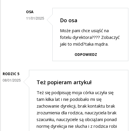
na
Pytanie
OSA
11/01/2025
Do osa
Dodane
Może pani chce usiąść na
przez
fotelu dyrektora???? Zobaczyć
Osa
jaki to miód?taka mądra.
w
ODPOWIEDZ
odpowiedzi
na
RODZIC 5
Dokładnie
08/01/2025
Też popieram artykuł
powinni
Też się podpisuję moja córka uczyła się
zrobić…
tam kilka lat i nie podobało mi się
zachowanie dyrekcji, brak kontaktu brak
zrozumienia dla rodzica, nauczyciela brak
szacunku, nauczyciele są obciążani ponad
normę dyrekcja nie słucha i z rodzica robi