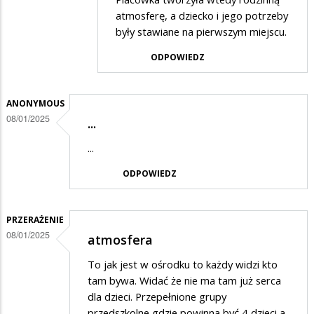
atmosferę, a dziecko i jego potrzeby
w
były stawiane na pierwszym miejscu.
odpowiedzi
ODPOWIEDZ
na
Kiedyś
było
ANONYMOUS
08/01/2025
lepiej
...
...
ODPOWIEDZ
PRZERAŻENIE
08/01/2025
atmosfera
To jak jest w ośrodku to każdy widzi kto
tam bywa. Widać że nie ma tam już serca
dla dzieci. Przepełnione grupy
przedszkolne gdzie powinna być 4 dzieci a