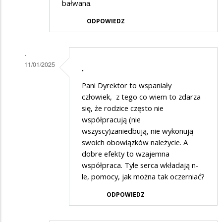
bałwana.
ODPOWIEDZ
.
11/01/2025
.
Dodane
Pani Dyrektor to wspaniały
przez
człowiek, z tego co wiem to zdarza
Rodzic
się, że rodzice często nie
współpracują (nie
5
wszyscy)zaniedbują, nie wykonują
w
swoich obowiązków należycie. A
odpowiedzi
dobre efekty to wzajemna
na
współpraca. Tyle serca wkładają n-
le, pomocy, jak można tak oczerniać?
Też
popieram
ODPOWIEDZ
artykuł