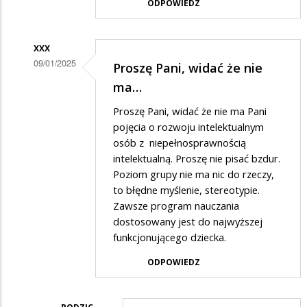
ODPOWIEDZ
odpowiedzi
na
XXX
Zgadzam
09/01/2025
Proszę Pani, widać że nie
się
Dodane
ma…
Pani…
przez
Proszę Pani, widać że nie ma Pani
Rodzic
pojęcia o rozwoju intelektualnym
w
osób z niepełnosprawnością
intelektualną. Proszę nie pisać bzdur.
odpowiedzi
Poziom grupy nie ma nic do rzeczy,
na
to błędne myślenie, stereotypie.
Zgadzam
Zawsze program nauczania
się
dostosowany jest do najwyższej
funkcjonującego dziecka.
Pani…
ODPOWIEDZ