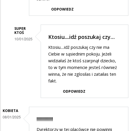
ODPOWIEDZ
SUPER
KTOŚ
Ktosiu....idź poszukaj czy…
10/01/2025
Dodane
Ktosiu....idź poszukaj czy nie ma
Ciebie w sąsiednim pokoju. Jeżeli
przez
widziałaś że ktoś szarpnął dziecko,
Ktoś
to w tym momencie jesteś również
w
winna, że nie zglosilas i zatailas ten
fakt.
odpowiedzi
na
ODPOWIEDZ
Popieram
skargę
KOBIETA
08/01/2025
!!!!!!!!!!!!!!
Dyrektorzy w tej placówce nie powinni