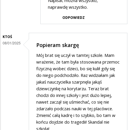
Napisać można wszystko,
przez
naprawdę wszystko.
Rodzic
ODPOWIEDZ
w
odpowiedzi
KTOŚ
na
08/01/2025
Popieram skargę
Potwierdzam
skargę
Mój brat się uczył w tamtej szkole. Mam
wrażenie, że tam była stosowana przemoc
fizyczną wobec dzieci, bo się kulił gdy się
do niego podchodziło. Raz widziałam jak
jakaś nauczycielka szarpnęła jakąś
dziewczynkę na korytarzu. Teraz brat
chodzi do innej szkoły i jest dużo lepiej,
nawet zaczął się uśmiechać, co się nie
zdarzało podczas nauki w tej placówce.
Zmienić całą kadrę i to szybko, bo tam w
końcu dojdzie do tragedii! Skandal nie
szkoła!