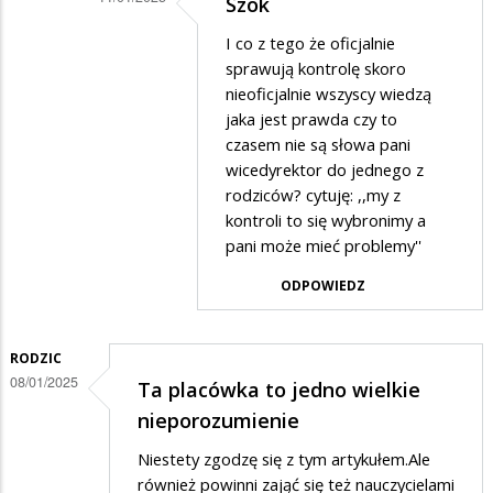
Szok
Dodane
I co z tego że oficjalnie
przez
sprawują kontrolę skoro
Szok
nieoficjalnie wszyscy wiedzą
jaka jest prawda czy to
w
czasem nie są słowa pani
odpowiedzi
wicedyrektor do jednego z
na
rodziców? cytuję: ,,my z
.
kontroli to się wybronimy a
pani może mieć problemy''
ODPOWIEDZ
RODZIC
08/01/2025
Ta placówka to jedno wielkie
nieporozumienie
Niestety zgodzę się z tym artykułem.Ale
również powinni zająć się też nauczycielami