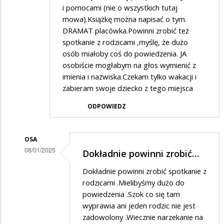
i pomocami (nie o wszystkich tutaj
mowa).Książkę można napisać o tym.
DRAMAT placówka.Powinni zrobić też
spotkanie z rodzicami ,myślę, że dużo
osób miałoby coś do powiedzenia. JA
osobiście mogłabym na głos wymienić z
imienia i nazwiska.Czekam tylko wakacji i
zabieram swoje dziecko z tego miejsca
ODPOWIEDZ
OSA
08/01/2025
Dokładnie powinni zrobić…
Dodane
Dokładnie powinni zrobić spotkanie z
przez
rodzicami .Mielibyśmy dużo do
Rodzic
powiedzenia .Szok co się tam
wyprawia ani jeden rodzic nie jest
w
zadowolony .Wiecznie narzekanie na
odpowiedzi