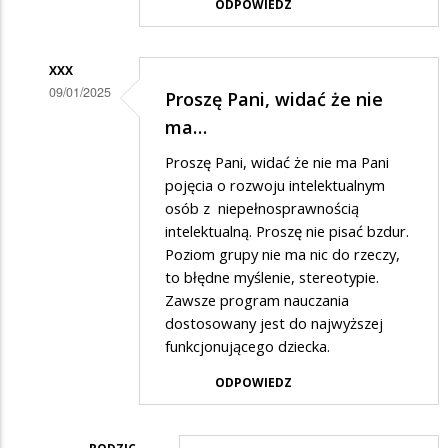
ODPOWIEDZ
odpowiedzi
na
XXX
Zgadzam
09/01/2025
Proszę Pani, widać że nie
się
Dodane
ma…
Pani…
przez
Proszę Pani, widać że nie ma Pani
Rodzic
pojęcia o rozwoju intelektualnym
w
osób z niepełnosprawnością
intelektualną. Proszę nie pisać bzdur.
odpowiedzi
Poziom grupy nie ma nic do rzeczy,
na
to błędne myślenie, stereotypie.
Zgadzam
Zawsze program nauczania
się
dostosowany jest do najwyższej
funkcjonującego dziecka.
Pani…
ODPOWIEDZ