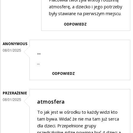
atmosferę, a dziecko i jego potrzeby
w
były stawiane na pierwszym miejscu.
odpowiedzi
ODPOWIEDZ
na
Kiedyś
było
ANONYMOUS
08/01/2025
lepiej
...
...
ODPOWIEDZ
PRZERAŻENIE
08/01/2025
atmosfera
To jak jest w ośrodku to każdy widzi kto
tam bywa. Widać że nie ma tam już serca
dla dzieci. Przepełnione grupy
przedszkolne gdzie powinna być 4 dzieci a