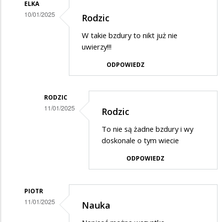
ELKA
10/01/2025
Rodzic
Dodane
W takie bzdury to nikt już nie
przez
uwierzy!!!
Rodzic
ODPOWIEDZ
w
odpowiedzi
RODZIC
na
11/01/2025
Rodzic
Potwierdzam
Dodane
skargę
To nie są żadne bzdury i wy
przez
doskonale o tym wiecie
Elka
ODPOWIEDZ
w
odpowiedzi
PIOTR
na
11/01/2025
Nauka
Rodzic
Dodane