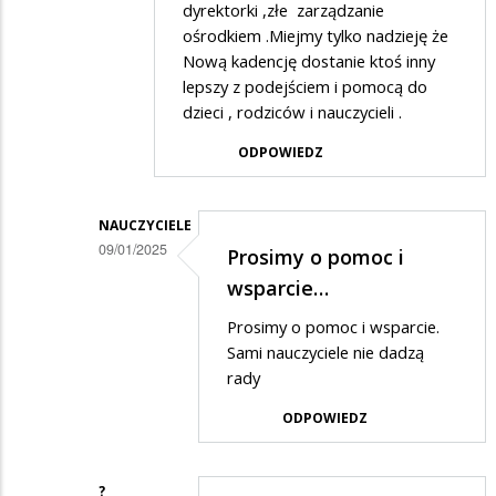
dyrektorki ,złe zarządzanie
na
ośrodkiem .Miejmy tylko nadzieję że
Ta
Nową kadencję dostanie ktoś inny
lepszy z podejściem i pomocą do
placówka
dzieci , rodziców i nauczycieli .
to
ODPOWIEDZ
jedno
wielkie
nieporozumienie
NAUCZYCIELE
09/01/2025
Prosimy o pomoc i
Dodane
wsparcie…
przez
Prosimy o pomoc i wsparcie.
Osa
Sami nauczyciele nie dadzą
w
rady
odpowiedzi
ODPOWIEDZ
na
Dokładnie
?