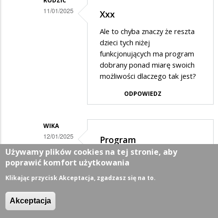
RODZIC
11/01/2025
Xxx
Dodane
Ale to chyba znaczy że reszta
przez
dzieci tych niżej
Xxx
funkcjonujących ma program
dobrany ponad miarę swoich
w
możliwości dlaczego tak jest?
odpowiedzi
ODPOWIEDZ
na
Proszę
Pani,
WIKA
12/01/2025
widać
Program
Dodane
Używamy plików cookies na tej stronie, aby
że
dostosowany...
poprawić komfort użytkowania
przez
nie
Czyli wychodzi na to że nie do
Xxx
Klikając przycisk Akceptacja, zgadzasz się na to.
ma…
każdego dziecka program jest
w
dobrze dostosowany. W
Akceptacja
przypadku dzieci z
odpowiedzi
orzeczeniem program