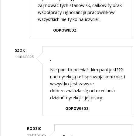
zajmować tych stanowisk, całkowity brak
współpracy i ignorancja pracowników
wszystkich nie tylko nauczycieli.
ODPOWIEDZ
SZOK
11/01/2025
.
Dodane
Nie pani to oceniać, kim pani jest???
przez
nad dyrekcją też sprawują kontrolę, i
Kobieta
wszystko jest zawsze
dobrze.znalazla się od oceniania
w
działań dyrekcji i jej pracy.
odpowiedzi
ODPOWIEDZ
na
!!!!!!!!!!!!!!
RODZIC
11/01/2025