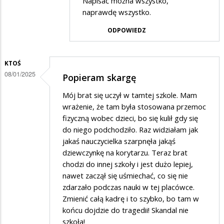
Napisać można wszystko,
przez
naprawdę wszystko.
Rodzic
ODPOWIEDZ
w
odpowiedzi
KTOŚ
na
08/01/2025
Popieram skargę
Potwierdzam
skargę
Mój brat się uczył w tamtej szkole. Mam
wrażenie, że tam była stosowana przemoc
fizyczną wobec dzieci, bo się kulił gdy się
do niego podchodziło. Raz widziałam jak
jakaś nauczycielka szarpnęła jakąś
dziewczynkę na korytarzu. Teraz brat
chodzi do innej szkoły i jest dużo lepiej,
nawet zaczął się uśmiechać, co się nie
zdarzało podczas nauki w tej placówce.
Zmienić całą kadrę i to szybko, bo tam w
końcu dojdzie do tragedii! Skandal nie
szkoła!