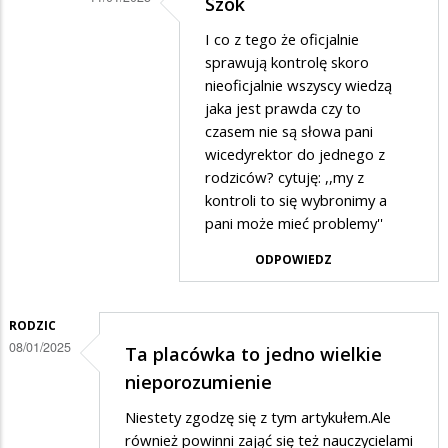
Szok
Dodane
I co z tego że oficjalnie
przez
sprawują kontrolę skoro
Szok
nieoficjalnie wszyscy wiedzą
jaka jest prawda czy to
w
czasem nie są słowa pani
odpowiedzi
wicedyrektor do jednego z
na
rodziców? cytuję: ,,my z
.
kontroli to się wybronimy a
pani może mieć problemy''
ODPOWIEDZ
RODZIC
08/01/2025
Ta placówka to jedno wielkie
nieporozumienie
Niestety zgodzę się z tym artykułem.Ale
również powinni zająć się też nauczycielami