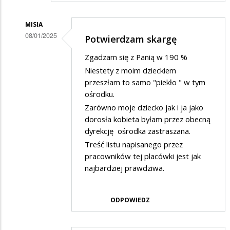
MISIA
08/01/2025
Potwierdzam skargę
Dodane
Zgadzam się z Panią w 190 %
przez
Niestety z moim dzieckiem
Rodzic
przeszłam to samo "piekło " w tym
ośrodku.
w
Zarówno moje dziecko jak i ja jako
odpowiedzi
dorosła kobieta byłam przez obecną
na
dyrekcję ośrodka zastraszana.
Potwierdzam
Treść listu napisanego przez
skargę
pracowników tej placówki jest jak
najbardziej prawdziwa.
ODPOWIEDZ