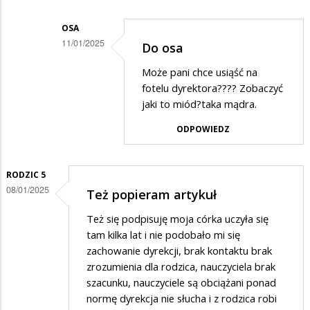
na
Pytanie
OSA
11/01/2025
Do osa
Dodane
Może pani chce usiąść na
przez
fotelu dyrektora???? Zobaczyć
Osa
jaki to miód?taka mądra.
w
ODPOWIEDZ
odpowiedzi
na
RODZIC 5
Dokładnie
08/01/2025
Też popieram artykuł
powinni
Też się podpisuję moja córka uczyła się
zrobić…
tam kilka lat i nie podobało mi się
zachowanie dyrekcji, brak kontaktu brak
zrozumienia dla rodzica, nauczyciela brak
szacunku, nauczyciele są obciążani ponad
normę dyrekcja nie słucha i z rodzica robi