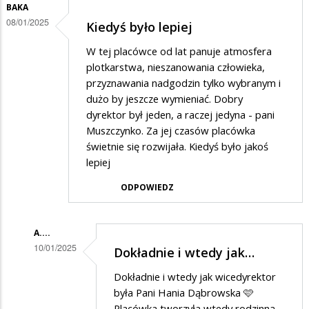
BAKA
08/01/2025
Kiedyś było lepiej
W tej placówce od lat panuje atmosfera
plotkarstwa, nieszanowania człowieka,
przyznawania nadgodzin tylko wybranym i
dużo by jeszcze wymieniać. Dobry
dyrektor był jeden, a raczej jedyna - pani
Muszczynko. Za jej czasów placówka
świetnie się rozwijała. Kiedyś było jakoś
lepiej
ODPOWIEDZ
A....
10/01/2025
Dokładnie i wtedy jak…
Dodane
Dokładnie i wtedy jak wicedyrektor
przez
była Pani Hania Dąbrowska 🩷
BaKa
Placówka tworzyła wtedy rodzinną