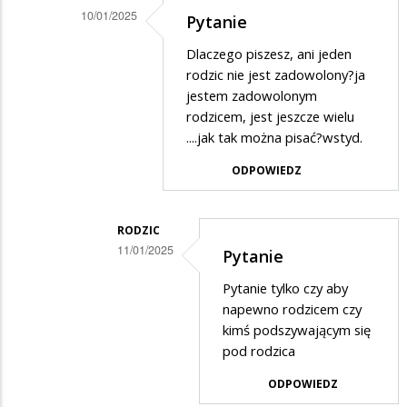
powinni
10/01/2025
Pytanie
zrobić…
Dodane
Dlaczego piszesz, ani jeden
przez
rodzic nie jest zadowolony?ja
Osa
jestem zadowolonym
rodzicem, jest jeszcze wielu
w
....jak tak można pisać?wstyd.
odpowiedzi
ODPOWIEDZ
na
Dokładnie
powinni
RODZIC
11/01/2025
zrobić…
Pytanie
Dodane
Pytanie tylko czy aby
przez
napewno rodzicem czy
?
kimś podszywającym się
pod rodzica
w
odpowiedzi
ODPOWIEDZ