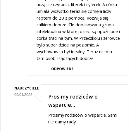
uczą się czytania, literek i cyferek. A córka
umiała wszystko teraz się cofnęła liczy
raptem do 20 z pomocą. Rozwija się
całkiem dobrze. Źle dopasowana grupa
intelektualna w której dzieci są opóźnione i
córka traci na tym. W Przeczkolu i zerówce
było super dzieci na poziomie. A
wychowawca był idealny. Teraz nie ma
tam osób rządzących dobrze.
ODPOWIEDZ
NAUCZYCIELE
09/01/2025
Prosimy rodziców o
Dodane
wsparcie…
przez
Prosimy rodziców o wsparcie. Sami
Rodzic
nie damy rady.
w