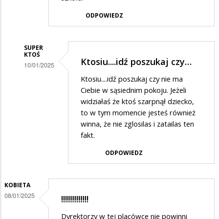
ODPOWIEDZ
SUPER
KTOŚ
Ktosiu....idź poszukaj czy…
10/01/2025
Dodane
Ktosiu....idź poszukaj czy nie ma
Ciebie w sąsiednim pokoju. Jeżeli
przez
widziałaś że ktoś szarpnął dziecko,
Ktoś
to w tym momencie jesteś również
w
winna, że nie zglosilas i zatailas ten
fakt.
odpowiedzi
na
ODPOWIEDZ
Popieram
skargę
KOBIETA
08/01/2025
!!!!!!!!!!!!!!
Dyrektorzy w tej placówce nie powinni