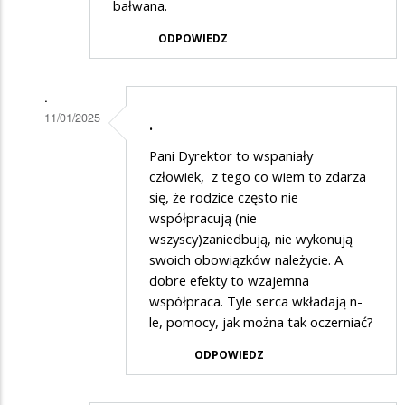
bałwana.
ODPOWIEDZ
.
11/01/2025
.
Dodane
Pani Dyrektor to wspaniały
przez
człowiek, z tego co wiem to zdarza
Rodzic
się, że rodzice często nie
współpracują (nie
5
wszyscy)zaniedbują, nie wykonują
w
swoich obowiązków należycie. A
odpowiedzi
dobre efekty to wzajemna
na
współpraca. Tyle serca wkładają n-
le, pomocy, jak można tak oczerniać?
Też
popieram
ODPOWIEDZ
artykuł