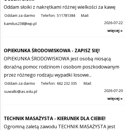
Oddam słoiki z nakrętkami różnej wielkości za kawę
Oddam za darmo
Telefon:
511781384
Mail:
2026-07-22
kamilus238@wp.pl
więcej »
OPIEKUNKA ŚRODOWISKOWA - ZAPISZ SIĘ!
OPIEKUNKA ŚRODOWISKOWA jest osobą niosącą
doraźną pomoc rodzinom i osobom poszkodowanym
przez różnego rodzaju wypadki losowe...
Oddam za darmo
Telefon:
662 232 335
Mail:
2026-07-20
suwalki@as.edu.pl
więcej »
TECHNIK MASAŻYSTA - KIERUNEK DLA CIEBIE!
Ogromną zaletą zawodu TECHNIK MASAŻYSTA jest