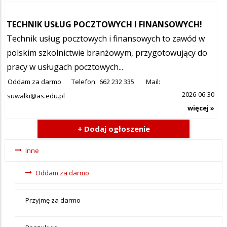
TECHNIK USŁUG POCZTOWYCH I FINANSOWYCH!
Technik usług pocztowych i finansowych to zawód w
polskim szkolnictwie branżowym, przygotowujący do
pracy w usługach pocztowych...
Oddam za darmo
Telefon:
662 232 335
Mail:
2026-06-30
suwalki@as.edu.pl
więcej »
+ Dodaj ogłoszenie
Ogłoszenia
Inne
- tax -
Oddam za darmo
menu-Inne
Przyjmę za darmo