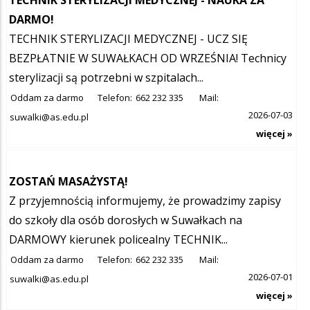
TECHNIK STERYLIZACJI MEDYCZNEJ - NAUKA ZA
DARMO!
TECHNIK STERYLIZACJI MEDYCZNEJ - UCZ SIĘ
BEZPŁATNIE W SUWAŁKACH OD WRZEŚNIA! Technicy
sterylizacji są potrzebni w szpitalach...
Oddam za darmo
Telefon:
662 232 335
Mail:
2026-07-03
suwalki@as.edu.pl
więcej »
ZOSTAŃ MASAŻYSTĄ!
Z przyjemnością informujemy, że prowadzimy zapisy
do szkoły dla osób dorosłych w Suwałkach na
DARMOWY kierunek policealny TECHNIK...
Oddam za darmo
Telefon:
662 232 335
Mail:
2026-07-01
suwalki@as.edu.pl
więcej »