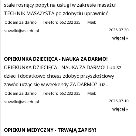
stale rosnący popyt na usługi w zakresie masażu!
TECHNIK MASAŻYSTA po zdobyciu uprawnień...
Oddam za darmo
Telefon:
662 232 335
Mail:
2026-07-20
suwalki@as.edu.pl
więcej »
OPIEKUNKA DZIECIĘCA - NAUKA ZA DARMO!
OPIEKUNKA DZIECIĘCA - NAUKA ZA DARMO! Lubisz
dzieci i dodatkowo chcesz zdobyć przyszłościowy
zawód ucząc się w weekendy ZA DARMO? Już...
Oddam za darmo
Telefon:
662 232 335
Mail:
2026-07-10
suwalki@as.edu.pl
więcej »
OPIEKUN MEDYCZNY - TRWAJĄ ZAPISY!