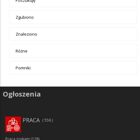
Poszukuję
Zgubiono
Znaleziono
Różne
Pomniki
Ogłoszenia
PRACA
556
Praca szukam
(128)