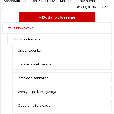
Sprzedam
Telefon:
513443132
Mail:
phuflora@interia.pl
więcej »
2026-07-27
+ Dodaj ogłoszenie
Ogłoszenia -
Budownictwo
tax - menu-
Usługi budowlane
Budownictwo
Usługi koparką
Instalacje elektryczne
Instalacje sanitarne
Wentylacja i klimatyzacja
Ocieplenia i elewacja