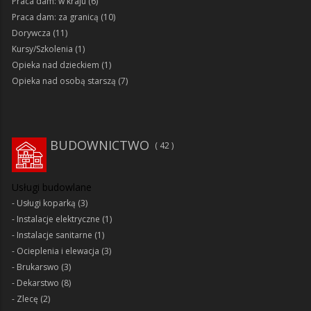
Praca dam: w kraju
(6)
Praca dam: za granicą
(10)
Dorywcza
(11)
Kursy/Szkolenia
(1)
Opieka nad dzieckiem
(1)
Opieka nad osobą starszą
(7)
BUDOWNICTWO
42
Usługi budowlane
Usługi koparką
(3)
Instalacje elektryczne
(1)
Instalacje sanitarne
(1)
Ocieplenia i elewacja
(3)
Brukarswo
(3)
Dekarstwo
(8)
Zlecę
(2)