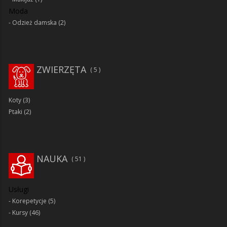
Moda
Odzież damska
(2)
ZWIERZĘTA
5
Koty
(3)
Ptaki
(2)
NAUKA
51
Usługi
Korepetycje
(5)
Kursy
(46)