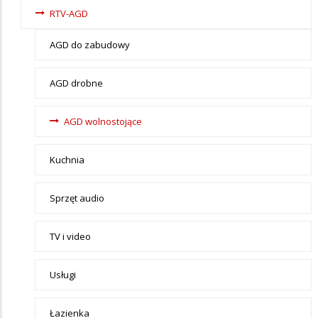
- tax -
RTV-AGD
menu-
Elektronika
AGD do zabudowy
AGD drobne
AGD wolnostojące
Kuchnia
Sprzęt audio
TV i video
Usługi
Łazienka