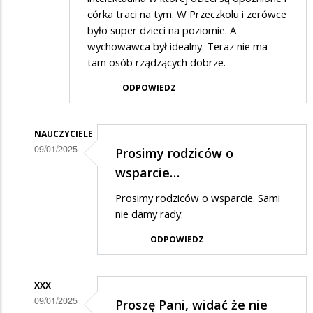
córka traci na tym. W Przeczkolu i zerówce
było super dzieci na poziomie. A
wychowawca był idealny. Teraz nie ma
tam osób rządzących dobrze.
ODPOWIEDZ
NAUCZYCIELE
09/01/2025
Prosimy rodziców o
Dodane
wsparcie…
przez
Prosimy rodziców o wsparcie. Sami
Rodzic
nie damy rady.
w
ODPOWIEDZ
odpowiedzi
na
XXX
Zgadzam
09/01/2025
Proszę Pani, widać że nie
się