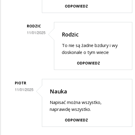
Rodzic
ODPOWIEDZ
w
odpowiedzi
RODZIC
na
11/01/2025
Rodzic
Potwierdzam
Dodane
skargę
To nie są żadne bzdury i wy
przez
doskonale o tym wiecie
Elka
ODPOWIEDZ
w
odpowiedzi
PIOTR
na
11/01/2025
Nauka
Rodzic
Dodane
Napisać można wszystko,
przez
naprawdę wszystko.
Rodzic
ODPOWIEDZ
w
odpowiedzi