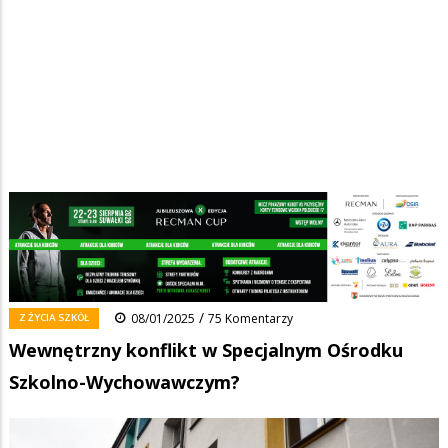
Strona główna
/
Wiadomości
/
Z życia szkół
/
Ścieżka
Wewnętrzny konflikt w Specjalnym Ośrodku Szkolno-Wychowawczym?
nawigacyjna
Facebook
Pinterest
Tumblr
Reddit
Share
0
/
Z ŻYCIA SZKÓŁ
08/01/2025
75 Komentarzy
Wewnętrzny konflikt w Specjalnym Ośrodku
Szkolno-Wychowawczym?