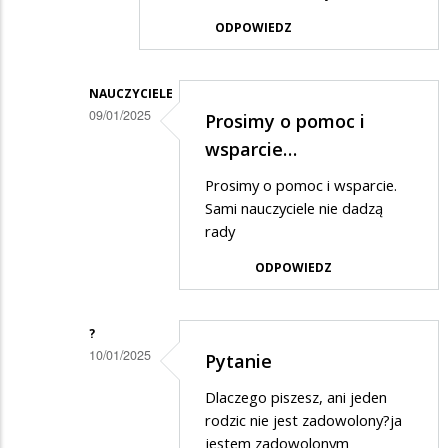
to
ODPOWIEDZ
jedno
wielkie
nieporozumienie
NAUCZYCIELE
09/01/2025
Prosimy o pomoc i
Dodane
wsparcie…
przez
Prosimy o pomoc i wsparcie.
Osa
Sami nauczyciele nie dadzą
w
rady
odpowiedzi
ODPOWIEDZ
na
Dokładnie
?
powinni
10/01/2025
Pytanie
zrobić…
Dodane
Dlaczego piszesz, ani jeden
przez
rodzic nie jest zadowolony?ja
Osa
jestem zadowolonym