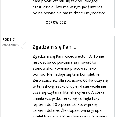
nam powie czemu się tak od jakiegoś
czasu dzieje i kto ma w tym jakiś interes
bo na pewno nie nasze dzieci i my rodzice.
ODPOWIEDZ
RODZIC
09/01/2025
Zgadzam się Pani…
Zgadzam się Pani wicedyrektor D. To nie
jest osoba co powinna zajmować to
stanowisko. Powinna pracować jako
pomoc. Nie nadaje się tam kompletnie.
Zero szacunku dla rodziców. Córka uczy się
w tej szkołę jest w drugiej klasie wcale nie
uczą się czytania, literek i cyferek. A córka
umiała wszystko teraz się cofnęła liczy
raptem do 20 z pomocą. Rozwija się
całkiem dobrze. Źle dopasowana grupa
intelektualna w której dzieci są opóźnione i