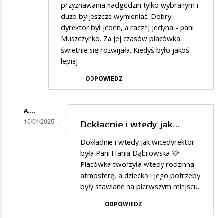
przyznawania nadgodzin tylko wybranym i
dużo by jeszcze wymieniać. Dobry
dyrektor był jeden, a raczej jedyna - pani
Muszczynko. Za jej czasów placówka
świetnie się rozwijała. Kiedyś było jakoś
lepiej
ODPOWIEDZ
A....
10/01/2025
Dokładnie i wtedy jak…
Dodane
Dokładnie i wtedy jak wicedyrektor
przez
była Pani Hania Dąbrowska 🩷
BaKa
Placówka tworzyła wtedy rodzinną
atmosferę, a dziecko i jego potrzeby
w
były stawiane na pierwszym miejscu.
odpowiedzi
ODPOWIEDZ
na