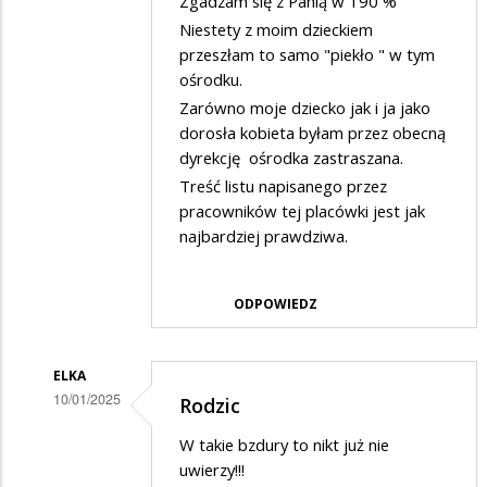
Zgadzam się z Panią w 190 %
przez
Niestety z moim dzieckiem
Rodzic
przeszłam to samo "piekło " w tym
ośrodku.
w
Zarówno moje dziecko jak i ja jako
odpowiedzi
dorosła kobieta byłam przez obecną
na
dyrekcję ośrodka zastraszana.
Potwierdzam
Treść listu napisanego przez
skargę
pracowników tej placówki jest jak
najbardziej prawdziwa.
ODPOWIEDZ
ELKA
10/01/2025
Rodzic
Dodane
W takie bzdury to nikt już nie
przez
uwierzy!!!