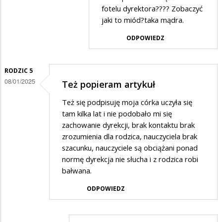
przez
fotelu dyrektora???? Zobaczyć
Osa
jaki to miód?taka mądra.
w
ODPOWIEDZ
odpowiedzi
na
RODZIC 5
Dokładnie
08/01/2025
Też popieram artykuł
powinni
Też się podpisuję moja córka uczyła się
zrobić…
tam kilka lat i nie podobało mi się
zachowanie dyrekcji, brak kontaktu brak
zrozumienia dla rodzica, nauczyciela brak
szacunku, nauczyciele są obciążani ponad
normę dyrekcja nie słucha i z rodzica robi
bałwana.
ODPOWIEDZ
.