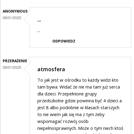
Kiedyś
było
ANONYMOUS
08/01/2025
lepiej
...
...
ODPOWIEDZ
PRZERAŻENIE
08/01/2025
atmosfera
To jak jest w ośrodku to każdy widzi kto
tam bywa. Widać że nie ma tam już serca
dla dzieci. Przepełnione grupy
przedszkolne gdzie powinna być 4 dzieci a
jest 8 albo podobnie w klasach starszych
to nie wiem jak się ma z tym żeby
wspomagać rozwój osób
niepełnosprawnych. Może o tym niech ktoś