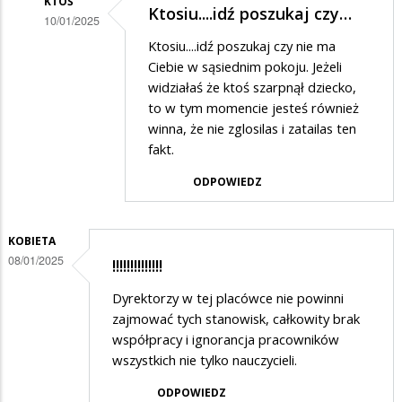
KTOŚ
Ktosiu....idź poszukaj czy…
10/01/2025
Dodane
Ktosiu....idź poszukaj czy nie ma
Ciebie w sąsiednim pokoju. Jeżeli
przez
widziałaś że ktoś szarpnął dziecko,
Ktoś
to w tym momencie jesteś również
w
winna, że nie zglosilas i zatailas ten
fakt.
odpowiedzi
na
ODPOWIEDZ
Popieram
skargę
KOBIETA
08/01/2025
!!!!!!!!!!!!!!
Dyrektorzy w tej placówce nie powinni
zajmować tych stanowisk, całkowity brak
współpracy i ignorancja pracowników
wszystkich nie tylko nauczycieli.
ODPOWIEDZ