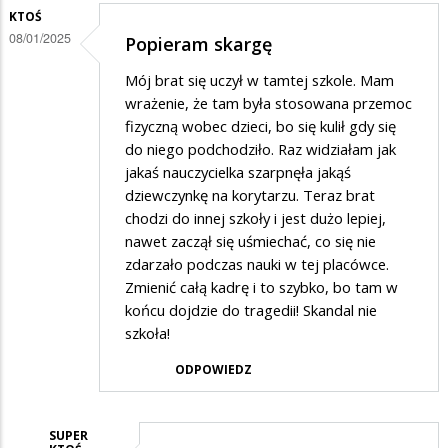
KTOŚ
na
08/01/2025
Popieram skargę
Potwierdzam
skargę
Mój brat się uczył w tamtej szkole. Mam
wrażenie, że tam była stosowana przemoc
fizyczną wobec dzieci, bo się kulił gdy się
do niego podchodziło. Raz widziałam jak
jakaś nauczycielka szarpnęła jakąś
dziewczynkę na korytarzu. Teraz brat
chodzi do innej szkoły i jest dużo lepiej,
nawet zaczął się uśmiechać, co się nie
zdarzało podczas nauki w tej placówce.
Zmienić całą kadrę i to szybko, bo tam w
końcu dojdzie do tragedii! Skandal nie
szkoła!
ODPOWIEDZ
SUPER