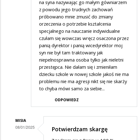
na syna nazywając go małym gówniarzem
z powodu jego trudnych zachowań
próbowano mnie zmusić do zmiany
orzeczenia o potrzebie kształcenia
specjalnego na nauczanie indywidualne
czułam się wowczas wręcz osaczona przez
panią dyrektor i panią wicedyrektor moj
syn nie był tam traktowany jak
niepelnosprawna osoba tylko jak nieletni
przestępca. Nie dałam się i zmieniłam
dziecku szkole w nowej szkole jakoś nie ma
problemu nie ma agresji nikt się nie skarży
to chyba mówi samo za siebie...
ODPOWIEDZ
MISIA
08/01/2025
Potwierdzam skargę
Dodane