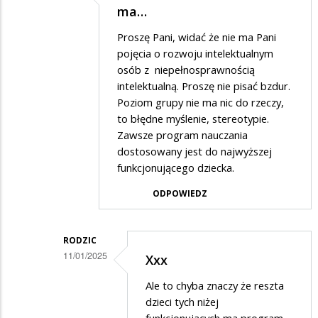
Dodane
ma…
Pani…
przez
Proszę Pani, widać że nie ma Pani
Rodzic
pojęcia o rozwoju intelektualnym
w
osób z niepełnosprawnością
intelektualną. Proszę nie pisać bzdur.
odpowiedzi
Poziom grupy nie ma nic do rzeczy,
na
to błędne myślenie, stereotypie.
Zgadzam
Zawsze program nauczania
się
dostosowany jest do najwyższej
funkcjonującego dziecka.
Pani…
ODPOWIEDZ
RODZIC
11/01/2025
Xxx
Dodane
Ale to chyba znaczy że reszta
przez
dzieci tych niżej
Xxx