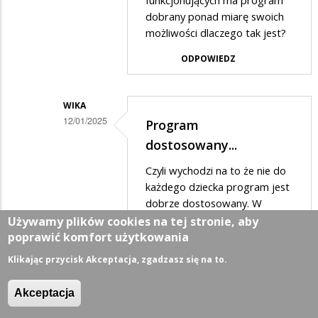
funkcjonujących ma program
dobrany ponad miarę swoich
w
możliwości dlaczego tak jest?
odpowiedzi
ODPOWIEDZ
na
Proszę
Pani,
WIKA
12/01/2025
widać
Program
Dodane
że
dostosowany...
przez
nie
Czyli wychodzi na to że nie do
Xxx
ma…
każdego dziecka program jest
w
dobrze dostosowany. W
przypadku dzieci z
Używamy plików cookies na tej stronie, aby
odpowiedzi
orzeczeniem program
poprawić komfort użytkowania
na
powinien być dostosowany do
Klikając przycisk Akceptacja, zgadzasz się na to.
Proszę
każdego dziecka indywidualnie
Pani,
a nie tylko do najwyżej
Akceptacja
funkcjonującego dziecka.
widać