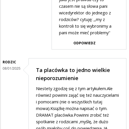
w
czasem nie są słowa pani
odpowiedzi
wicedyrektor do jednego z
na
rodziców? cytuję: ,,my z
.
kontroli to się wybronimy a
pani może mieć problemy''
ODPOWIEDZ
RODZIC
08/01/2025
Ta placówka to jedno wielkie
nieporozumienie
Niestety zgodzę się z tym artykułem.Ale
również powinni zająć się też nauczycielami
i pomocami (nie o wszystkich tutaj
mowa).Książkę można napisać o tym.
DRAMAT placówka.Powinni zrobić też
spotkanie z rodzicami ,myślę, że dużo
osób miałoby coś do powiedzenia. JA