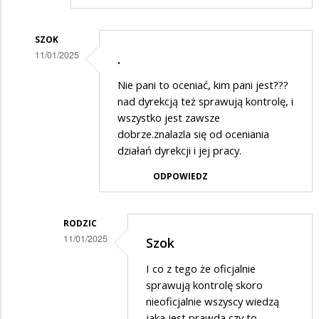
SZOK
11/01/2025
.
Dodane
Nie pani to oceniać, kim pani jest???
przez
nad dyrekcją też sprawują kontrolę, i
Kobieta
wszystko jest zawsze
dobrze.znalazla się od oceniania
w
działań dyrekcji i jej pracy.
odpowiedzi
ODPOWIEDZ
na
!!!!!!!!!!!!!!
RODZIC
11/01/2025
Szok
Dodane
I co z tego że oficjalnie
przez
sprawują kontrolę skoro
Szok
nieoficjalnie wszyscy wiedzą
jaka jest prawda czy to