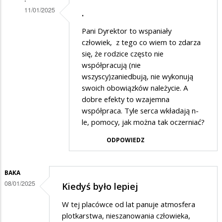
11/01/2025
.
Dodane
Pani Dyrektor to wspaniały
przez
człowiek, z tego co wiem to zdarza
Rodzic
się, że rodzice często nie
współpracują (nie
5
wszyscy)zaniedbują, nie wykonują
w
swoich obowiązków należycie. A
odpowiedzi
dobre efekty to wzajemna
na
współpraca. Tyle serca wkładają n-
le, pomocy, jak można tak oczerniać?
Też
popieram
ODPOWIEDZ
artykuł
BAKA
08/01/2025
Kiedyś było lepiej
W tej placówce od lat panuje atmosfera
plotkarstwa, nieszanowania człowieka,