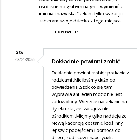
osobiście mogłabym na głos wymienić z
imienia i nazwiska.Czekam tylko wakacji i
zabieram swoje dziecko z tego miejsca
ODPOWIEDZ
OSA
08/01/2025
Dokładnie powinni zrobić…
Dodane
Dokładnie powinni zrobić spotkanie z
przez
rodzicami .Mielibyśmy dużo do
Rodzic
powiedzenia .Szok co się tam
wyprawia ani jeden rodzic nie jest
w
zadowolony .Wiecznie narzekanie na
odpowiedzi
dyrektorki ,złe zarządzanie
na
ośrodkiem .Miejmy tylko nadzieję że
Ta
Nową kadencję dostanie ktoś inny
lepszy z podejściem i pomocą do
placówka
dzieci , rodziców i nauczycieli .