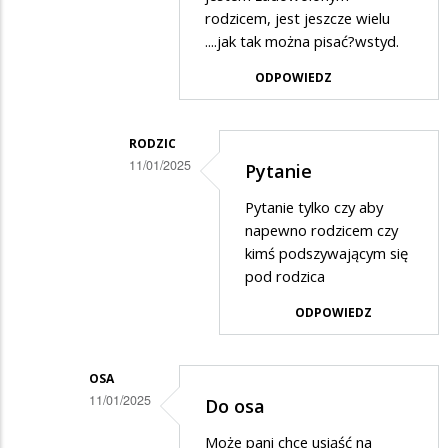
rodzicem, jest jeszcze wielu
w
....jak tak można pisać?wstyd.
odpowiedzi
ODPOWIEDZ
na
Dokładnie
powinni
RODZIC
11/01/2025
zrobić…
Pytanie
Dodane
Pytanie tylko czy aby
przez
napewno rodzicem czy
?
kimś podszywającym się
pod rodzica
w
odpowiedzi
ODPOWIEDZ
na
Pytanie
OSA
11/01/2025
Do osa
Dodane
Może pani chce usiąść na