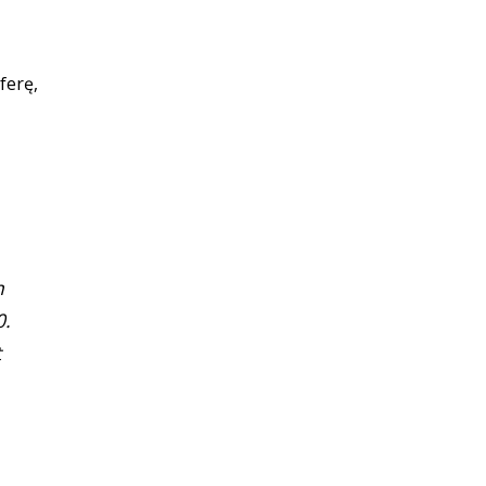
ferę,
n
0.
t