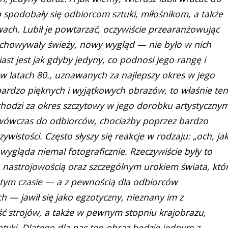
 spodobały się odbiorcom sztuki, miłośnikom, a także
ach. Lubił je powtarzać, oczywiście przearanżowując
achowywały świeży, nowy wygląd — nie było w nich
st jest jak gdyby jedyny, co podnosi jego rangę i
o w latach 80., uznawanych za najlepszy okres w jego
 bardzo pięknych i wyjątkowych obrazów, to właśnie ten
chodzi za okres szczytowy w jego dorobku artystycznym
ł wówczas do odbiorców, chociażby poprzez bardzo
wistości. Często słyszy się reakcje w rodzaju: „och, ja
 wygląda niemal fotograficznie. Rzeczywiście były to
ą nastrojowością oraz szczególnym urokiem świata, któ
amtym czasie — a z pewnością dla odbiorców
 — jawił się jako egzotyczny, nieznany im z
 strojów, a także w pewnym stopniu krajobrazu,
yki. Dlatego dla nas ten obraz będzie jednym z