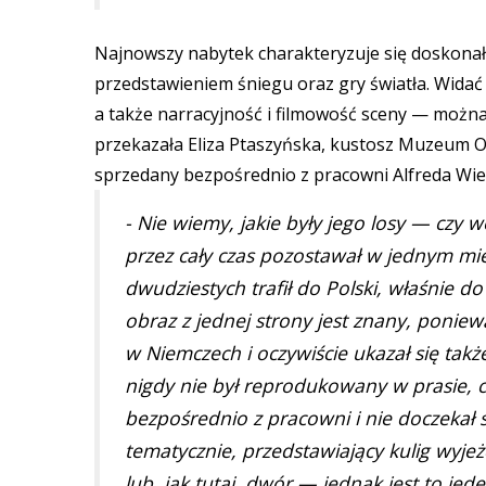
Najnowszy nabytek charakteryzuje się doskona
przedstawieniem śniegu oraz gry światła. Widać
a także narracyjność i filmowość sceny — można
przekazała Eliza Ptaszyńska, kustosz Muzeum 
sprzedany bezpośrednio z pracowni Alfreda W
- Nie wiemy, jakie były jego losy — czy
przez cały czas pozostawał w jednym mie
dwudziestych trafił do Polski, właśnie 
obraz z jednej strony jest znany, ponie
w Niemczech i oczywiście ukazał się takż
nigdy nie był reprodukowany w prasie, c
bezpośrednio z pracowni i nie doczekał s
tematycznie, przedstawiający kulig wyjeż
lub, jak tutaj, dwór — jednak jest to jed