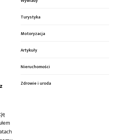
Wywiady
Turystyka
Motoryzacja
Artykuły
Nieruchomości
Zdrowie i uroda
z
ję
tułem
atach