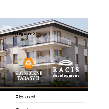
hare
Kategorie
Z życia miasta
Sport
Kultura
Wiadomości z regionu
Z życia szkół