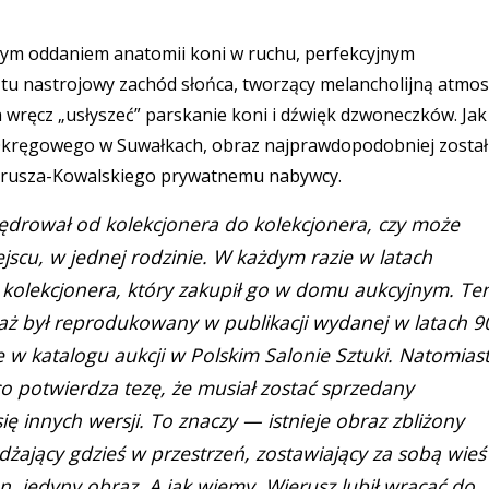
łym oddaniem anatomii koni w ruchu, perfekcyjnym
 tu nastrojowy zachód słońca, tworzący melancholijną atmos
 wręcz „usłyszeć” parskanie koni i dźwięk dzwoneczków. Jak
Okręgowego w Suwałkach, obraz najprawdopodobniej został
ierusza-Kowalskiego prywatnemu nabywcy.
 wędrował od kolekcjonera do kolekcjonera, czy może
jscu, w jednej rodzinie. W każdym razie w latach
do kolekcjonera, który zakupił go w domu aukcyjnym. Te
waż był reprodukowany w publikacji wydanej w latach 9
e w katalogu aukcji w Polskim Salonie Sztuki. Natomias
o potwierdza tezę, że musiał zostać sprzedany
ię innych wersji. To znaczy — istnieje obraz zbliżony
dżający gdzieś w przestrzeń, zostawiający za sobą wieś
en, jedyny obraz. A jak wiemy, Wierusz lubił wracać do