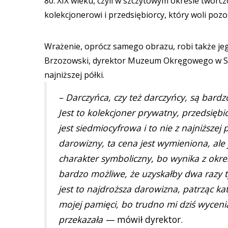
80. XIX wieku, czyli w szczytowym okresie twórcz
kolekcjonerowi i przedsiębiorcy, który woli po
Wrażenie, oprócz samego obrazu, robi także jeg
Brzozowski, dyrektor Muzeum Okręgowego w Suwa
najniższej półki.
– Darczyńca, czy też darczyńcy, są bardz
Jest to kolekcjoner prywatny, przedsięb
jest siedmiocyfrowa i to nie z najniższ
darowizny, ta cena jest wymieniona, ale 
charakter symboliczny, bo wynika z okre
bardzo możliwe, że uzyskałby dwa razy 
jest to najdroższa darowizna, patrząc k
mojej pamięci, bo trudno mi dziś wyceni
przekazała —
mówił dyrektor.