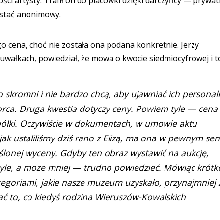
ości artysty. Trafił on do placówki dzięki darczyńcy — pryw
zostać anonimowy.
o cena, choć nie została ona podana konkretnie. Jerzy
łkach, powiedział, że mowa o kwocie siedmiocyfrowej i to
o skromni i nie bardzo chcą, aby ujawniać ich personali
iorca. Druga kwestia dotyczy ceny. Powiem tyle — cena
ej półki. Oczywiście w dokumentach, w umowie aktu
jak ustaliliśmy dziś rano z Elizą, ma ona w pewnym sen
ślonej wyceny. Gdyby ten obraz wystawić na aukcję,
tyle, a może mniej — trudno powiedzieć. Mówiąc krótk
ategoriami, jakie nasze muzeum uzyskało, przynajmniej 
ać to, co kiedyś rodzina Wieruszów-Kowalskich