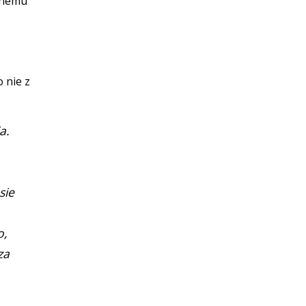
atnemu
 nie z
a.
sie
o,
za