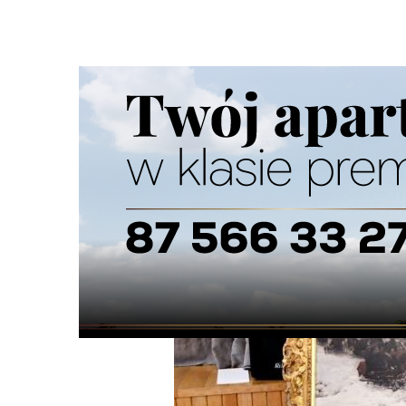
Strona główna
/
Wiadomości
/
Kultura
/
To prawdopodobni
Ścieżka
nawigacyjna
/
KULTURA
15/12/2025
0 Komentarzy
To prawdopodobnie najdroższe dzieło 