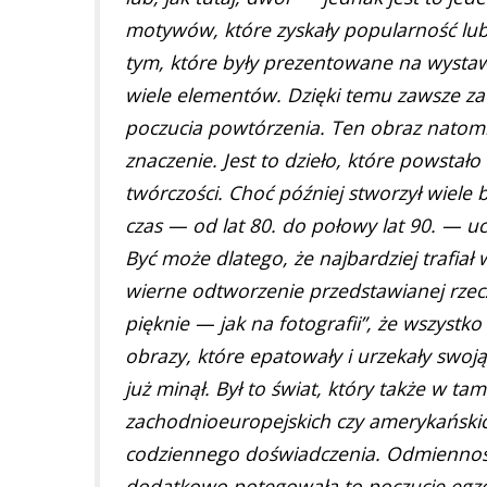
motywów, które zyskały popularność lub
tym, które były prezentowane na wystaw
wiele elementów. Dzięki temu zawsze z
poczucia powtórzenia. Ten obraz natomia
znaczenie. Jest to dzieło, które powstał
twórczości. Choć później stworzył wiele
czas — od lat 80. do połowy lat 90. — u
Być może dlatego, że najbardziej trafia
wierne odtworzenie przedstawianej rzeczy
pięknie — jak na fotografii”, że wszystko
obrazy, które epatowały i urzekały swoj
już minął. Był to świat, który także w t
zachodnioeuropejskich czy amerykańskich
codziennego doświadczenia. Odmienność
dodatkowo potęgowała to poczucie egzot