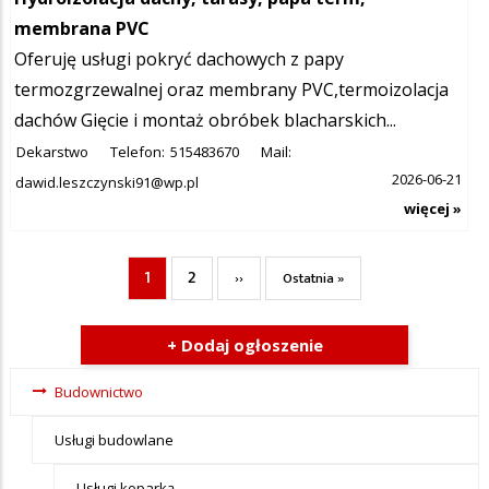
membrana PVC
Oferuję usługi pokryć dachowych z papy
termozgrzewalnej oraz membrany PVC,termoizolacja
dachów Gięcie i montaż obróbek blacharskich...
Dekarstwo
Telefon:
515483670
Mail:
2026-06-21
dawid.leszczynski91@wp.pl
więcej »
1
2
Bieżąca
Page
Następna
Ostatnia
››
Ostatnia »
Stronicowanie
strona
strona
strona
+ Dodaj ogłoszenie
Ogłoszenia -
Budownictwo
tax - menu-
Usługi budowlane
Budownictwo
Usługi koparką