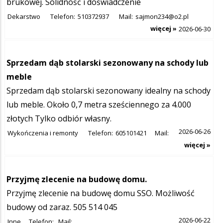
brukowej. Solidność i doświadczenie
Dekarstwo
Telefon:
510372937
Mail:
sajmon234@o2.pl
więcej »
2026-06-30
Sprzedam dąb stolarski sezonowany na schody lub
meble
Sprzedam dąb stolarski sezonowany idealny na schody
lub meble. Około 0,7 metra sześciennego za 4.000
złotych Tylko odbiór własny.
2026-06-26
Wykończenia i remonty
Telefon:
605101421
Mail:
więcej »
Przyjmę zlecenie na budowę domu.
Przyjmę zlecenie na budowę domu SSO. Możliwość
budowy od zaraz. 505 514 045
2026-06-22
Inne
Telefon:
Mail: