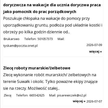
doryczwcza na wakacje dla ucznia doryczwa praca
jako pomocnik do prac porządkowych
Poszukuje chłopaka na wakacje do pomocy przy
uporządkowaniu gruntu, podłoża pod układnie kostki i
obrzeży po kilka godzin dziennie od...
Brukarswo
Telefon:
501057373
Mail:
2026-07-09
tyskam@poczta.onet.pl
więcej »
Zlecę roboty murarskie/żelbetowe
Zlecę wykonanie robót murarskich/ żelbetowych na
terenie Suwałk i okolic. Tylko poważne ekipy znające
sie na rzeczy. Możliwość stałej...
Zlecę
Telefon:
665542625
Mail:
pisarewiczek@o2.pl
więcej »
2026-07-07