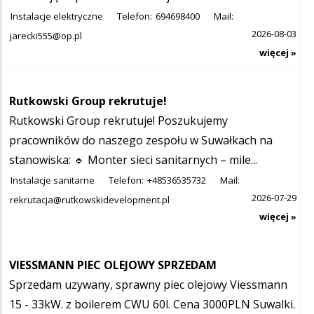
Instalacje elektryczne
Telefon:
694698400
Mail:
2026-08-03
jarecki555@op.pl
więcej »
Rutkowski Group rekrutuje!
Rutkowski Group rekrutuje! Poszukujemy
pracowników do naszego zespołu w Suwałkach na
stanowiska: 🔹 Monter sieci sanitarnych – mile...
Instalacje sanitarne
Telefon:
+48536535732
Mail:
2026-07-29
rekrutacja@rutkowskidevelopment.pl
więcej »
VIESSMANN PIEC OLEJOWY SPRZEDAM
Sprzedam uzywany, sprawny piec olejowy Viessmann
15 - 33kW. z boilerem CWU 60l. Cena 3000PLN Suwalki.