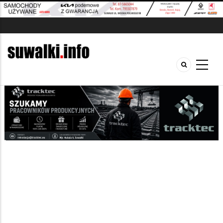
Budownictwo
Ogłoszenia
/
Szukana fraza w ogłoszeniach