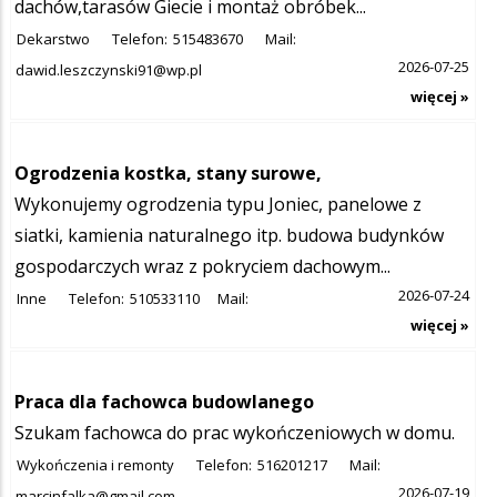
dachów,tarasów Giecie i montaż obróbek...
Dekarstwo
Telefon:
515483670
Mail:
2026-07-25
dawid.leszczynski91@wp.pl
więcej »
Ogrodzenia kostka, stany surowe,
Wykonujemy ogrodzenia typu Joniec, panelowe z
siatki, kamienia naturalnego itp. budowa budynków
gospodarczych wraz z pokryciem dachowym...
2026-07-24
Inne
Telefon:
510533110
Mail:
więcej »
Praca dla fachowca budowlanego
Szukam fachowca do prac wykończeniowych w domu.
Wykończenia i remonty
Telefon:
516201217
Mail:
2026-07-19
marcinfalka@gmail.com