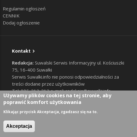
Regulamin ogłoszeń
CENNIK
Dodaj ogłoszenie
Kontakt
Redakcja:
Suwalski Serwis Informacyjny ul. Kościuszki
75, 16-400 Suwałki
Serwis Suwalki.info nie ponosi odpowiedzialności za
treści dodane przez użytkowników
Tel: 885-212-212 e-mail:
redakcja@suwalki.info
,
Używamy plików cookies na tej stronie, aby
reklama@suwalki.info
poprawić komfort użytkowania
RODO
|
Cookies
Zaloguj
Klikając przycisk Akceptacja, zgadzasz się na to.
User account menu
Akceptacja