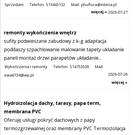
Sprzedam
Telefon:
513443132
Mail:
phuflora@interia.pl
więcej »
2026-07-27
remonty wykończenia wnętrz
sufity podwieszane zabudowy z k-g adaptacja
poddaszy szpachlowanie malowanie tapety układanie
paneli montaż drzwi parapetów układanie...
Wykończenia i remonty
Telefon:
514753509
Mail:
2026-07-26
ewa6724@wp.pl
więcej »
Hydroizolacja dachy, tarasy, papa term,
membrana PVC
Oferuję usługi pokryć dachowych z papy
termozgrzewalnej oraz membrany PVC Termoizolacja