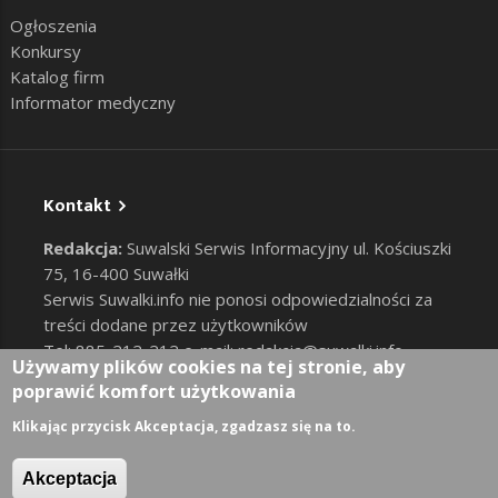
Ogłoszenia
Konkursy
Katalog firm
Informator medyczny
Kontakt
Redakcja:
Suwalski Serwis Informacyjny ul. Kościuszki
75, 16-400 Suwałki
Serwis Suwalki.info nie ponosi odpowiedzialności za
treści dodane przez użytkowników
Tel: 885-212-212 e-mail:
redakcja@suwalki.info
,
Używamy plików cookies na tej stronie, aby
reklama@suwalki.info
poprawić komfort użytkowania
RODO
|
Cookies
Zaloguj
Klikając przycisk Akceptacja, zgadzasz się na to.
User account menu
Akceptacja