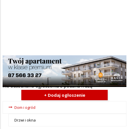
Szukana fraza w ogłoszeniach
nie odszukano ogłoszenia z podana frazą
+ Dodaj ogłoszenie
Ogłoszenia
Dom i ogród
- tax -
Drzwi i okna
menu-Dom