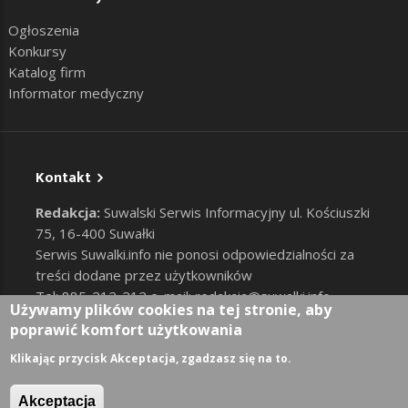
Ogłoszenia
Konkursy
Katalog firm
Informator medyczny
Kontakt
Redakcja:
Suwalski Serwis Informacyjny ul. Kościuszki
75, 16-400 Suwałki
Serwis Suwalki.info nie ponosi odpowiedzialności za
treści dodane przez użytkowników
Tel: 885-212-212 e-mail:
redakcja@suwalki.info
,
Używamy plików cookies na tej stronie, aby
reklama@suwalki.info
poprawić komfort użytkowania
RODO
|
Cookies
Zaloguj
Klikając przycisk Akceptacja, zgadzasz się na to.
User account menu
Akceptacja