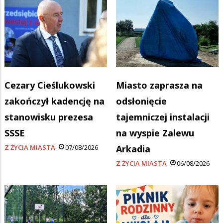
Cezary Cieślukowski
Miasto zaprasza na
zakończył kadencję na
odsłonięcie
stanowisku prezesa
tajemniczej instalacji
SSSE
na wyspie Zalewu
Z ŻYCIA MIASTA
07/08/2026
Arkadia
Z ŻYCIA MIASTA
06/08/2026