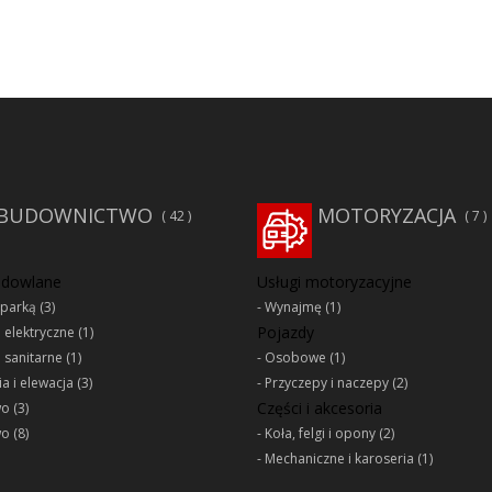
BUDOWNICTWO
MOTORYZACJA
42
7
udowlane
Usługi motoryzacyjne
oparką
(3)
Wynajmę
(1)
Pojazdy
e elektryczne
(1)
e sanitarne
(1)
Osobowe
(1)
a i elewacja
(3)
Przyczepy i naczepy
(2)
Części i akcesoria
wo
(3)
wo
(8)
Koła, felgi i opony
(2)
Mechaniczne i karoseria
(1)