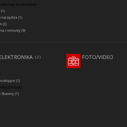
 materiały budowlane
(1)
i narzędzia
(1)
m
(2)
ia i remonty
(9)
ELEKTRONIKA
FOTO/VIDEO
2
D
ostojące
(1)
komputerowy
i Skanery
(1)