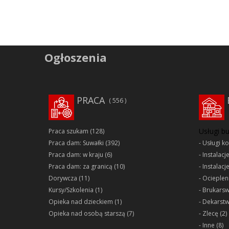
Ogłoszenia
PRACA
556
Usługi b
Praca szukam
(128)
Praca dam: Suwałki
(392)
Usługi k
Praca dam: w kraju
(6)
Instalacj
Praca dam: za granicą
(10)
Instalacj
Dorywcza
(11)
Ociepleni
Kursy/Szkolenia
(1)
Brukars
Opieka nad dzieckiem
(1)
Dekarst
Opieka nad osobą starszą
(7)
Zlecę
(2)
Inne
(8)