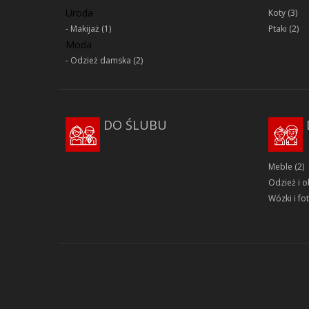
Uroda
Koty
(3)
Makijaż
(1)
Ptaki
(2)
Moda
Odzież damska
(2)
DO ŚLUBU
Meble
(2)
Odzież i 
Wózki i fot