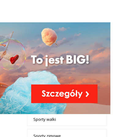
+ Dodaj ogłoszenie
Ogłoszenia
Sport i rekreacja
- tax -
Aktywność fizyczna
menu-
Sport i
Rowery i akcesoria
rekreacja
06-22
Siłownia i fitness
cej »
Sporty letnie
Sporty walki
Sporty zimowe