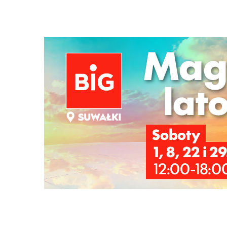
Szukana fraza w ogłoszeniach
Sprzedam ławeczkę
Sprzedam ławeczkę regulowaną do ćwiczeń Zdję
Siłownia i fitness
Telefon:
507227355
Mail: