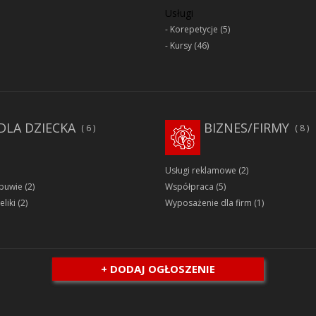
Usługi
Korepetycje
(5)
Kursy
(46)
DLA DZIECKA
BIZNES/FIRMY
6
8
Usługi reklamowe
(2)
obuwie
(2)
Współpraca
(5)
eliki
(2)
Wyposażenie dla firm
(1)
+ DODAJ OGŁOSZENIE