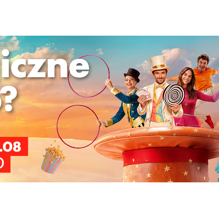
cie mogę wysłać na maila
2026-
wię