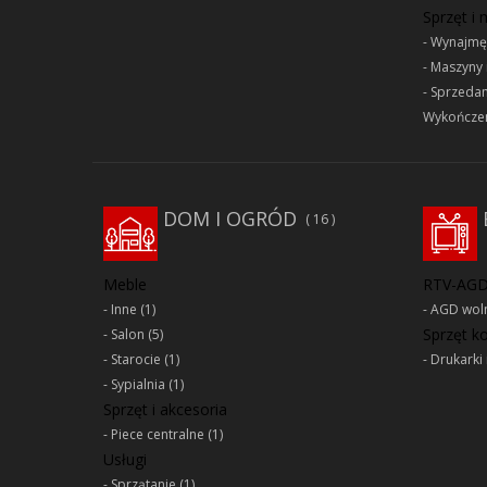
Sprzęt i
Wynajmę
Maszyny 
Sprzeda
Wykończen
DOM I OGRÓD
16
Meble
RTV-AG
Inne
(1)
AGD woln
Sprzęt 
Salon
(5)
Starocie
(1)
Drukarki 
Sypialnia
(1)
Sprzęt i akcesoria
Piece centralne
(1)
Usługi
Sprzątanie
(1)