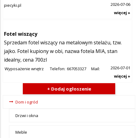
2026-07-06
piecyki.pl
więcej »
Fotel wiszący
Sprzedam fotel wiszący na metalowym stelażu, tzw.
jajko. Fotel kupiony w obi, nazwa fotela MIA, stan
idealny, cena 700zl
2026-07-01
Wyposażenie wnętrz
Telefon:
667053327
Mail:
więcej »
+ Dodaj ogłoszenie
Ogłoszenia
Dom i ogród
- tax -
Drzwi i okna
menu-Dom
i ogród
Meble