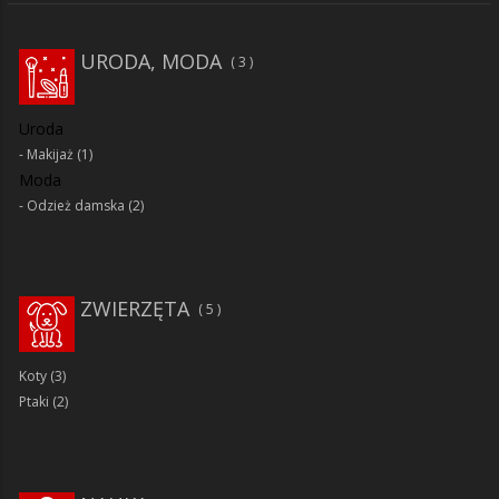
URODA, MODA
3
Uroda
Makijaż
(1)
Moda
Odzież damska
(2)
ZWIERZĘTA
5
Koty
(3)
Ptaki
(2)