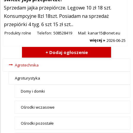
Sprzedam jajka przepiórcze. Lęgowe 10 zł 18 szt.
Konsumpcyjne 8zl 18szt. Posiadam na sprzedaż
przepiórki 4 tyg. 6 szt 15 zł szt...
Produkty rolne
Telefon:
508528419
Mail:
kanar15@onet.eu
więcej »
2026-06-25
+ Dodaj ogłoszenie
Ogłoszenia -
Agrotechnika
tax - menu-
Agroturystyka
Agrotechnika
Domy i domki
Ośrodki wczasowe
Ośrodki pozostałe