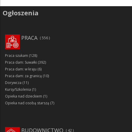
Ogłoszenia
PRACA
556
Praca szukam
(128)
Praca dam: Suwałki
(392)
Praca dam: w kraju
(6)
Praca dam: za granicą
(10)
Dorywcza
(11)
Kursy/Szkolenia
(1)
Opieka nad dzieckiem
(1)
Opieka nad osobą starszą
(7)
BUDOWNICTWO
42