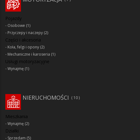
Pojazdy
Osobowe
(1)
Przyczepy i naczepy
(2)
Części i akcesoria
Koła, felgi i opony
(2)
Mechaniczne i karoseria
(1)
Usługi motoryzacyjne
Wynajmę
(1)
NIERUCHOMOŚCI
10
Mieszkania
Wynajmę
(2)
Działki
Sprzedam
(5)