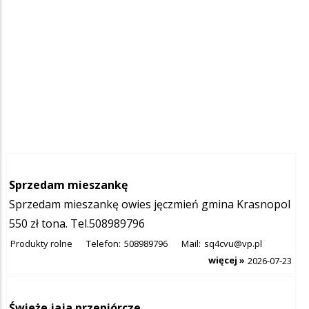
Sprzedam mieszankę
Sprzedam mieszankę owies jęczmień gmina Krasnopol
550 zł tona. Tel.508989796
Produkty rolne
Telefon:
508989796
Mail:
sq4cvu@vp.pl
więcej »
2026-07-23
Świeże jaja przepiórcze.