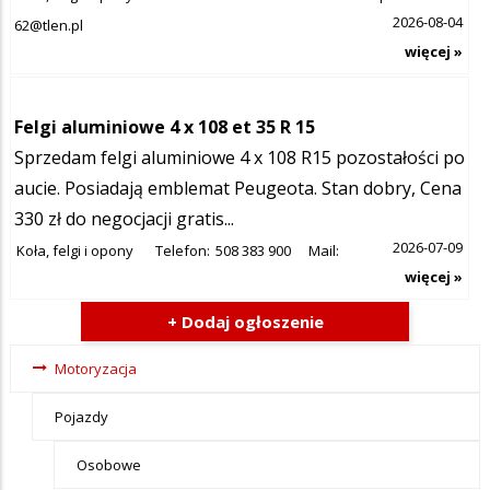
2026-08-04
62@tlen.pl
więcej »
Felgi aluminiowe 4 x 108 et 35 R 15
Sprzedam felgi aluminiowe 4 x 108 R15 pozostałości po
aucie. Posiadają emblemat Peugeota. Stan dobry, Cena
330 zł do negocjacji gratis...
2026-07-09
Koła, felgi i opony
Telefon:
508 383 900
Mail:
więcej »
+ Dodaj ogłoszenie
Ogłoszenia
Motoryzacja
- tax -
Pojazdy
menu-
Motoryzacja
Osobowe