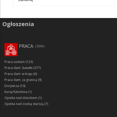
Ogłoszenia
PRACA
534
Praca szukam
(123)
Praca dam: Suwałki
(377)
Praca dam: w kraju
(6)
Praca dam: za granicą
(9)
Dorywcza
(10)
Kursy/Szkolenia
(1)
Opieka nad dzieckiem
(1)
Opieka nad osobą starszą
(7)