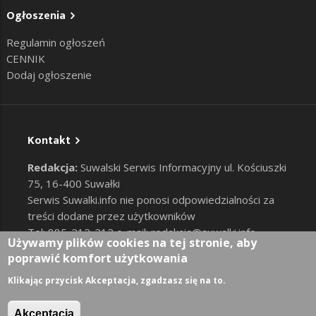
Ogłoszenia
Regulamin ogłoszeń
CENNIK
Dodaj ogłoszenie
Kontakt
Redakcja:
Suwalski Serwis Informacyjny ul. Kościuszki
75, 16-400 Suwałki
Serwis Suwalki.info nie ponosi odpowiedzialności za
treści dodane przez użytkowników
Tel: 885-212-212 e-mail:
redakcja@suwalki.info
,
Używamy plików cookies na tej stronie, aby
reklama@suwalki.info
poprawić komfort użytkowania
RODO
|
Cookies
Zaloguj
Klikając przycisk Akceptacja, zgadzasz się na to.
User account menu
Akceptacja