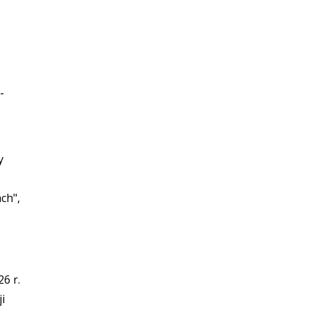
-
y
ch",
.
6 r.
i