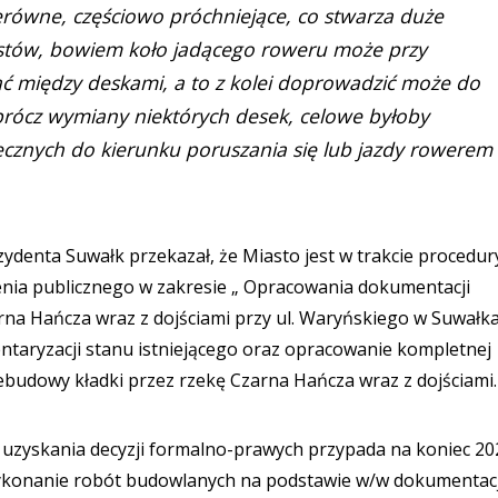
erówne, częściowo próchniejące, co stwarza duże
ystów, bowiem koło jadącego roweru może przy
ąć między deskami, a to z kolei doprowadzić może do
prócz wymiany niektórych desek, celowe byłoby
ecznych do kierunku poruszania się lub jazdy rowerem
ydenta Suwałk przekazał, że Miasto jest w trakcie procedur
nia publicznego w zakresie „ Opracowania dokumentacji
na Hańcza wraz z dojściami przy ul. Waryńskiego w Suwałka
entaryzacji stanu istniejącego oraz opracowanie kompletnej
ebudowy kładki przez rzekę Czarna Hańcza wraz z dojściami
uzyskania decyzji formalno-prawych przypada na koniec 202
wykonanie robót budowlanych na podstawie w/w dokumentacj