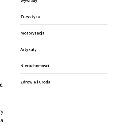
Wywiady
Turystyka
Motoryzacja
Artykuły
Nieruchomości
Zdrowie i uroda
ć.
cy
ia