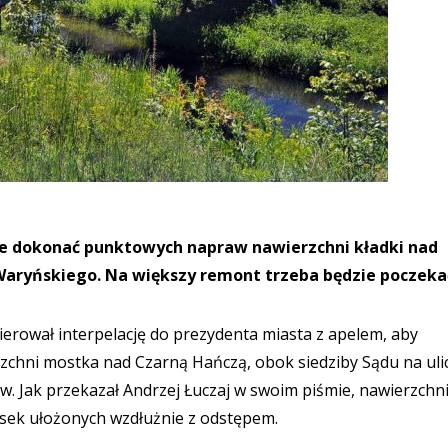
sie dokonać punktowych napraw nawierzchni kładki nad
 Waryńskiego. Na większy remont trzeba będzie poczeka
kierował interpelację do prezydenta miasta z apelem, aby
rzchni mostka nad Czarną Hańczą, obok siedziby Sądu na uli
. Jak przekazał Andrzej Łuczaj w swoim piśmie, nawierzchn
esek ułożonych wzdłużnie z odstępem.