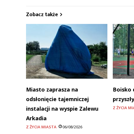
Zobacz także
Miasto zaprasza na
Boisko 
odsłonięcie tajemniczej
przyszł
instalacji na wyspie Zalewu
Z ŻYCIA M
Arkadia
Z ŻYCIA MIASTA
06/08/2026