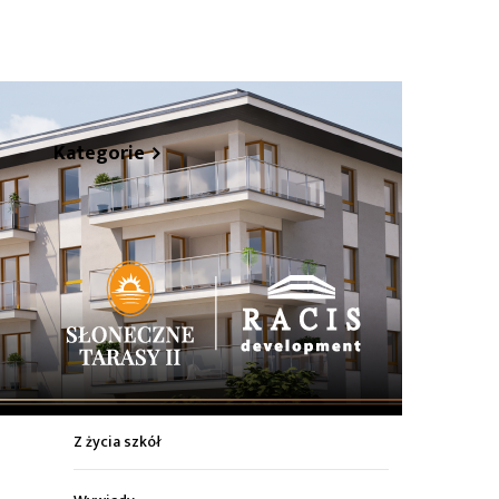
hare
Kategorie
Z życia miasta
Sport
Kultura
Wiadomości z regionu
Z życia szkół