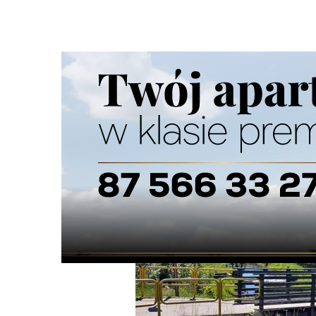
Strona główna
/
Wiadomości
/
Z życia miasta
/
Kładka nad
Ścieżka
nawigacyjna
/
Z ŻYCIA MIASTA
08/06/2026
0 Komentarzy
Kładka nad Czarną Hańczą - najpierw 