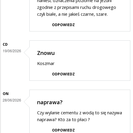
nanieść oznaczenia poziome na jezdni
zgodnie z przepisami ruchu drogowego
czyli białe, a nie jakieś czarne, szare.
ODPOWIEDZ
CD
19/06/2026
Znowu
Koszmar
ODPOWIEDZ
ON
28/06/2026
naprawa?
Czy wylanie cementu z wodą to się nazywa
naprawa? Kto za to płaci ?
ODPOWIEDZ