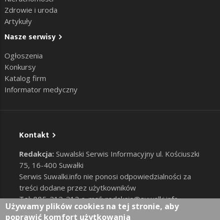
Zdrowie i uroda
Artykuły
Nasze serwisy
Ogłoszenia
Konkursy
Katalog firm
Informator medyczny
Kontakt
Redakcja:
Suwalski Serwis Informacyjny ul. Kościuszki
75, 16-400 Suwałki
Serwis Suwalki.info nie ponosi odpowiedzialności za
treści dodane przez użytkowników
Tel: 885-212-212 e-mail:
redakcja@suwalki.info
,
Używamy plików cookies na tej stronie, aby
reklama@suwalki.info
poprawić komfort użytkowania