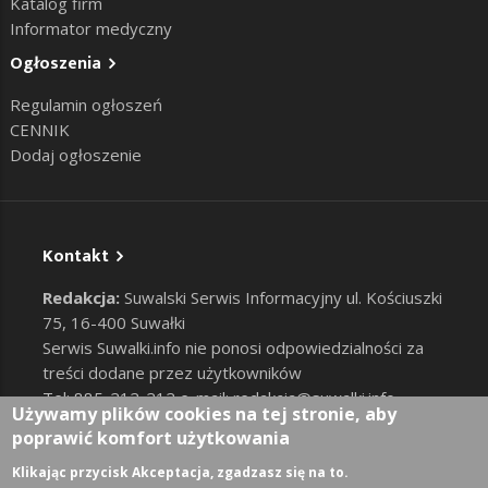
Katalog firm
Informator medyczny
Ogłoszenia
Regulamin ogłoszeń
CENNIK
Dodaj ogłoszenie
Kontakt
Redakcja:
Suwalski Serwis Informacyjny ul. Kościuszki
75, 16-400 Suwałki
Serwis Suwalki.info nie ponosi odpowiedzialności za
treści dodane przez użytkowników
Tel: 885-212-212 e-mail:
redakcja@suwalki.info
,
Używamy plików cookies na tej stronie, aby
reklama@suwalki.info
poprawić komfort użytkowania
RODO
|
Cookies
Zaloguj
Klikając przycisk Akceptacja, zgadzasz się na to.
User account menu