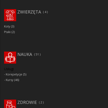
ZWIERZĘTA
4
Koty
(3)
Ptaki
(2)
NAUKA
51
Usługi
Korepetycje
(5)
Kursy
(46)
ZDROWIE
2