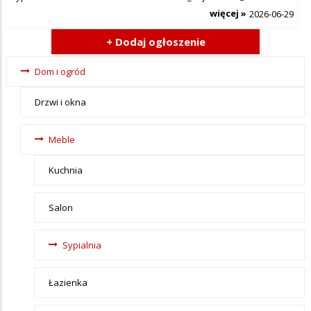
więcej »
2026-06-29
+ Dodaj ogłoszenie
Ogłoszenia
Dom i ogród
- tax -
Drzwi i okna
menu-Dom
i ogród
Meble
Kuchnia
Salon
Sypialnia
Łazienka