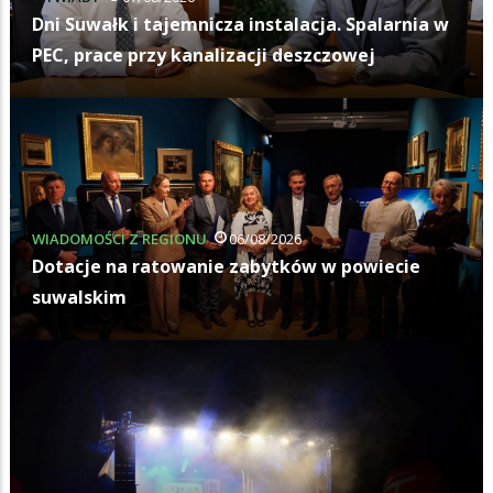
 Suwałk i tajemnicza instalacja. Spalarnia w
Pierw
, prace przy kanalizacji deszczowej
wojew
DOMOŚCI Z REGIONU
06/08/2026
Z ŻYCI
acje na ratowanie zabytków w powiecie
Suwał
walskim
ranki