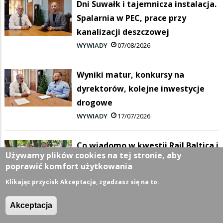
Dni Suwałk i tajemnicza instalacja.
Spalarnia w PEC, prace przy
kanalizacji deszczowej
WYWIADY
07/08/2026
Wyniki matur, konkursy na
dyrektorów, kolejne inwestycje
drogowe
WYWIADY
17/07/2026
Co wiadomo w kwestii Rail Baltica i
Używamy plików cookies na tej stronie, aby
DK8? Zielone inwestycje i koniec
poprawić komfort użytkowania
roku szkolnego
Klikając przycisk Akceptacja, zgadzasz się na to.
WYWIADY
26/06/2026
Akceptacja
Największa inwestycja w historii