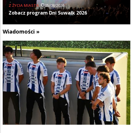
YCIA MIASTA
05/08/2026
Z ŻYCI
acz program Dni Suwałk 2026
Druga
Wiadomości »