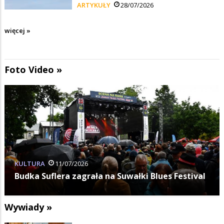
ARTYKUŁY
28/07/2026
więcej »
Foto Video »
Z ŻYCIA MIASTA
10/07/2026
l
W całym mieście gra Suwałki Blues Festival
Wywiady »