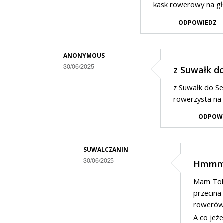
kask rowerowy na g
ODPOWIEDZ
ANONYMOUS
30/06/2025
z Suwałk do
Dodane
z Suwałk do Se
przez
rowerzysta na 
Police
ODPOW
w
odpowiedzi
SUWALCZANIN
na
30/06/2025
Hmmm.
Bezpieczeństwo
Dodane
kamizelki
Mam Tobi
przez
przecina
odblaskowe
Anonymous
roweró
A co jeż
w