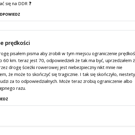
ać się na DDR ❓
DPOWIEDZ
e prędkości
rogę pisałem pisma aby zrobili w tym miejscu ograniczenie prędkoś
o 60 km. teraz jest 70, odpowiedzieli że tak ma być, uprzedzałem 
rzez drogę ścieżki rowerowej jest niebezpieczny nikt mnie nie
em, że może to skończyć się tragicznie. I tak się skończyło, niestety
ludzi za to odpowiedzialnych. Może teraz zrobią ograniczenie albo
tępnego razu.
IEDZ