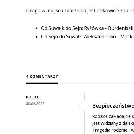
Droga w miejscu zdarzenia jest całkowicie zab
Od Suwałk do Sejn: Ryżówka - Burdenis
Od Sejn do Suwałk: Aleksandrowo - Maćk
4 KOMENTARZY
POLICE
30/06/2025
Bezpieczeństwo
Rodzice zakładajcie
jest widziany z dalek
Tragedia rodzinie , w