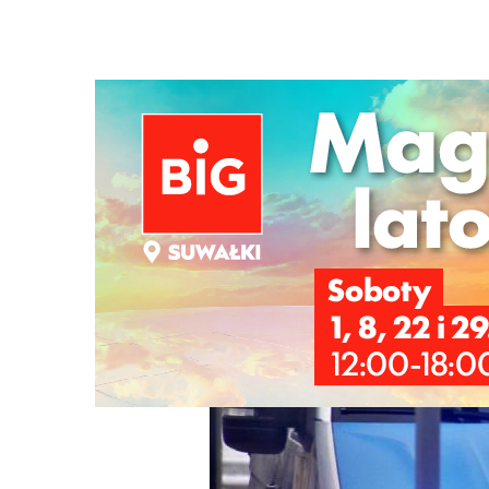
Strona główna
/
Wiadomości
/
Motoryzacja
/
Wypadek na t
Ścieżka
nawigacyjna
/
MOTORYZACJA
30/06/2025
4 Komentarzy
Wypadek na trasie Suwałki-Sejny. Nie ż