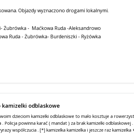
lokowana. Objazdy wyznaczono drogami lokalnymi.
zki- Żubrówka - Maćkowa Ruda -Aleksandrowo
owa Ruda - Żubrówka- Burdeniszki - Ryżówka
 kamizelki odblaskowe
 swoim dzieciom kamizelki odblaskowe to mało kosztuje a rowerzys
a . Policja powinna karać ( mandat ) za brak kamizelki odblaskowej .
yrazy współczucia . [*] kamizelka kamizelka i jeszcze raz kamizelka 