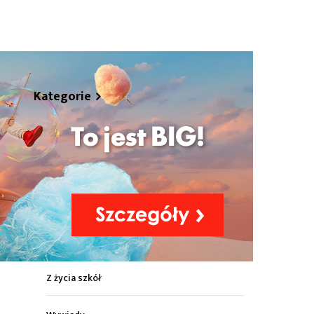
hare
Kategorie
Z życia miasta
Sport
Kultura
Wiadomości z regionu
Z życia szkół