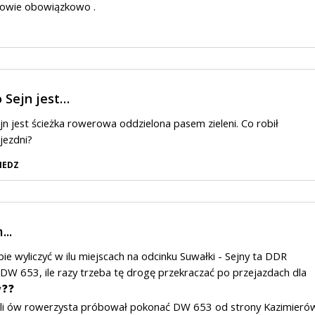
łowie obowiązkowo .
 Sejn jest…
jn jest ścieżka rowerowa oddzielona pasem zieleni. Co robił
jezdni?
IEDZ
..
e wyliczyć w ilu miejscach na odcinku Suwałki - Sejny ta DDR
 DW 653, ile razy trzeba tę drogę przekraczać po przejazdach dla
w❓❓
eli ów rowerzysta próbował pokonać DW 653 od strony Kazimieró