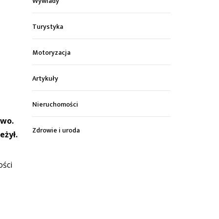
Wywiady
Turystyka
Motoryzacja
Artykuły
Nieruchomości
owo.
Zdrowie i uroda
eżył.
ości