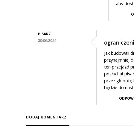
aby dost
odpowiedzi
na
O
z
Suwałk
PISARZ
do
30/06/2025
ograniczeni
Dodane
Sejn
Jak budowali d
przez
jest…
przynajmniej d
Police
ten przejazd p
posłuchał pisał
w
przez głupotę 
odpowiedzi
będzie do nas
na
ODPOW
Bezpieczeństwo
kamizelki
DODAJ KOMENTARZ
odblaskowe