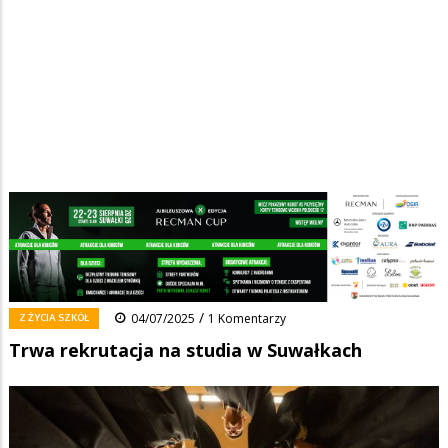
Strona główna
/
Wiadomości
/
Z życia szkół
/
Ścieżka
Trwa rekrutacja na studia w Suwałkach
nawigacyjna
Facebook
Pinterest
Tumblr
Reddit
Share
0
/
Z ŻYCIA SZKÓŁ
04/07/2025
1 Komentarzy
Trwa rekrutacja na studia w Suwałkach