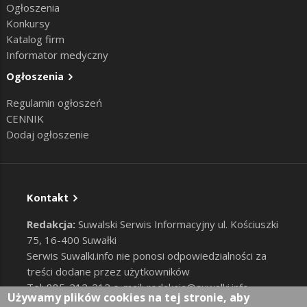
Ogłoszenia
Konkursy
Katalog firm
Informator medyczny
Ogłoszenia
Regulamin ogłoszeń
CENNIK
Dodaj ogłoszenie
Kontakt
Redakcja:
Suwalski Serwis Informacyjny ul. Kościuszki
75, 16-400 Suwałki
Serwis Suwalki.info nie ponosi odpowiedzialności za
treści dodane przez użytkowników
Tel: 885-212-212 e-mail:
redakcja@suwalki.info
,
Używamy plików cookies na tej stronie, aby
reklama@suwalki.info