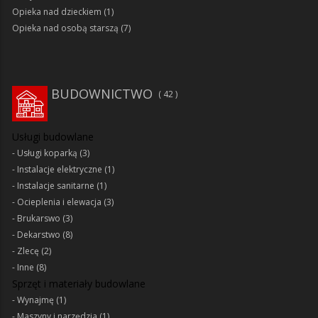
Opieka nad dzieckiem
(1)
Opieka nad osobą starszą
(7)
BUDOWNICTWO
42
Usługi budowlane
Usługi koparką
(3)
Instalacje elektryczne
(1)
Instalacje sanitarne
(1)
Ocieplenia i elewacja
(3)
Brukarswo
(3)
Dekarstwo
(8)
Zlecę
(2)
Inne
(8)
Sprzęt i materiały budowlane
Wynajmę
(1)
Maszyny i narzędzia
(1)