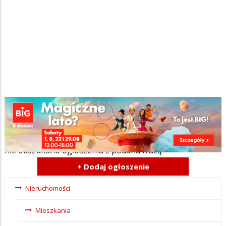
Szukana fraza w ogłoszeniach
nie odszukano ogłoszenia z podana frazą
+ Dodaj ogłoszenie
Ogłoszenia -
Nieruchomości
tax - menu-
Mieszkania
Nieruchomosci