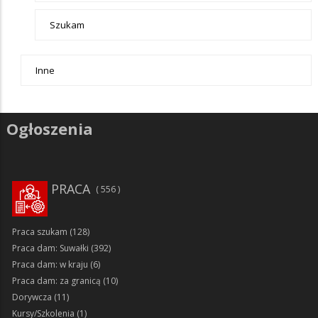
Szukam
Inne
Ogłoszenia
PRACA
556
Praca szukam
(128)
Praca dam: Suwałki
(392)
Praca dam: w kraju
(6)
Praca dam: za granicą
(10)
Dorywcza
(11)
Kursy/Szkolenia
(1)