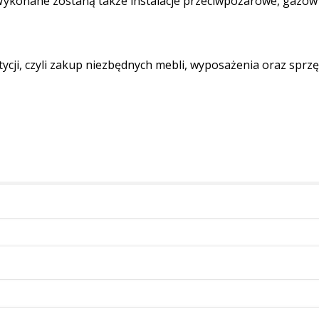
 Wykonane zostaną także instalacje przeciwpożarowe, gazów
cji, czyli zakup niezbędnych mebli, wyposażenia oraz sprz