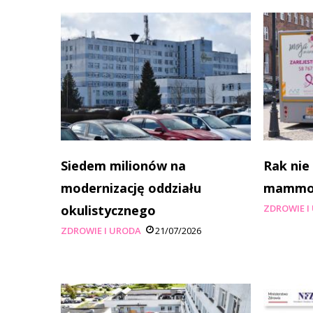
Siedem milionów na
Rak nie
modernizację oddziału
mammobu
okulistycznego
ZDROWIE I
ZDROWIE I URODA
21/07/2026