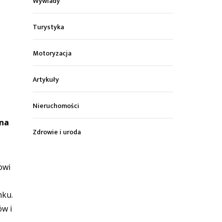
Wywiady
Turystyka
Motoryzacja
Artykuły
Nieruchomości
 na
Zdrowie i uroda
owi
nku.
ów i