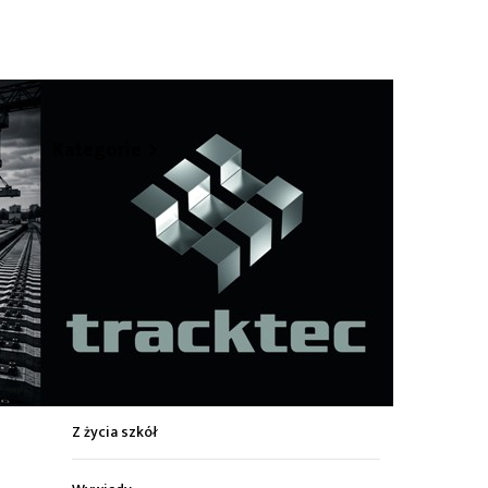
hare
Kategorie
Z życia miasta
Sport
Kultura
Wiadomości z regionu
Z życia szkół