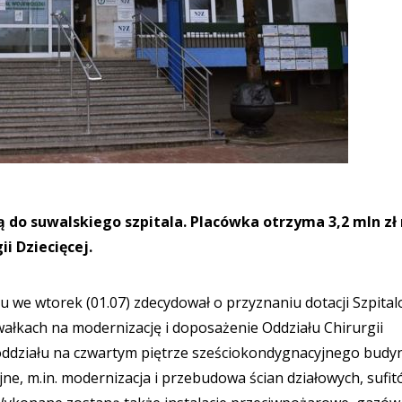
 do suwalskiego szpitala. Placówka otrzyma 3,2 mln zł
i Dziecięcej.
we wtorek (01.07) zdecydował o przyznaniu dotacji Szpital
ałkach na modernizację i doposażenie Oddziału Chirurgii
oddziału na czwartym piętrze sześciokondygnacyjnego budy
e, m.in. modernizacja i przebudowa ścian działowych, sufit