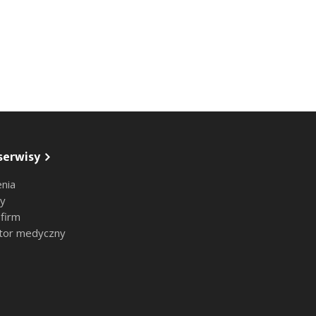
serwisy
nia
sy
 firm
tor medyczny