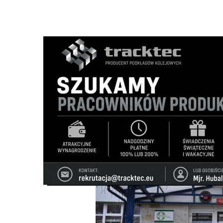
Strona główna
/
Wiadomości
/
Zdrowie i uroda
/
Zmoderni
Ścieżka
nawigacyjna
/
ZDROWIE I URODA
02/07/2025
0 Komentarzy
Zmodernizują Oddział Chirurgii Dziecięce