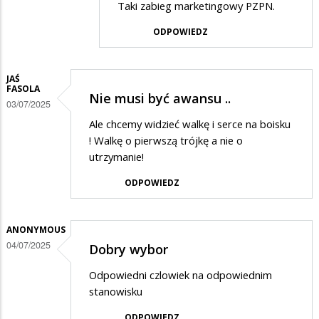
Taki zabieg marketingowy PZPN.
przez
ODPOWIEDZ
4
liga
w
JAŚ
FASOLA
Nie musi być awansu ..
odpowiedzi
03/07/2025
na
Ale chcemy widzieć walkę i serce na boisku
4
! Walkę o pierwszą trójkę a nie o
utrzymanie!
liga
ODPOWIEDZ
ANONYMOUS
04/07/2025
Dobry wybor
Odpowiedni czlowiek na odpowiednim
stanowisku
ODPOWIEDZ