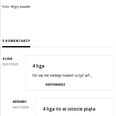
Foto: Wigry Suwałki
5 KOMENTARZY
4 LIGA
03/07/2025
4 liga
On się nie nadaje nawet uczyć wf....
ODPOWIEDZ
ADRIAN1
04/07/2025
4 liga to w istocie piąta
Dodane