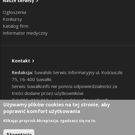
Nasze serwisy
Ogłoszenia
Konkursy
Katalog firm
Informator medyczny
Kontakt
Redakcja:
Suwalski Serwis Informacyjny ul. Kościuszki
75, 16-400 Suwałki
Serwis Suwalki.info nie ponosi odpowiedzialności za
treści dodane przez użytkowników
Tel: 885-212-212 e-mail:
redakcja@suwalki.info
,
Używamy plików cookies na tej stronie, aby
reklama@suwalki.info
poprawić komfort użytkowania
RODO
|
Cookies
Zaloguj
Klikając przycisk Akceptacja, zgadzasz się na to.
User account menu
Akceptacja