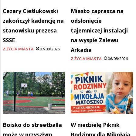
Cezary Cieślukowski
Miasto zaprasza na
zakończył kadencję na
odsłonięcie
stanowisku prezesa
tajemniczej instalacji
SSSE
na wyspie Zalewu
Z ŻYCIA MIASTA
07/08/2026
Arkadia
Z ŻYCIA MIASTA
06/08/2026
Boisko do streetballa
W niedzielę Piknik
może w przyszłym
Rodzinny dla Mikołaja