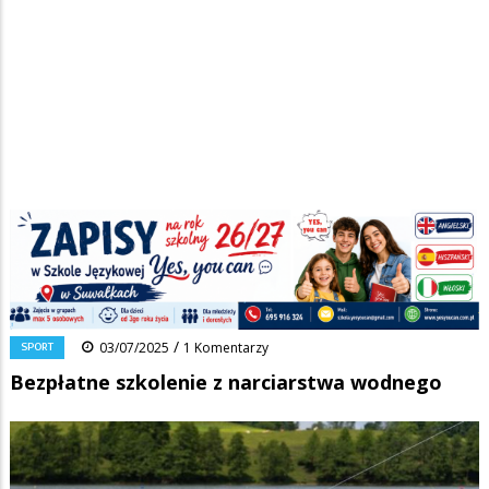
Strona główna
/
Wiadomości
/
Sport
/
Ścieżka
Bezpłatne szkolenie z narciarstwa wodnego
nawigacyjna
Facebook
Pinterest
Tumblr
Reddit
Share
0
/
SPORT
03/07/2025
1 Komentarzy
Bezpłatne szkolenie z narciarstwa wodnego