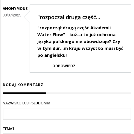
ANONYMOUS
03/07/2025
"rozpoczął drugą część…
"rozpoczął drugą część Akademii
Water Flow" - kuź..a to już ochrona
języka polskiego nie obowiązuje? Czy
w tym dur...m kraju wszystko musi być
po angielsku!
ODPOWIEDZ
DODAJ KOMENTARZ
NAZWISKO LUB PSEUDONIM
TEMAT